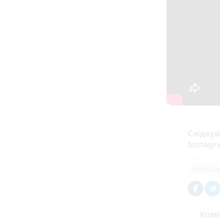
Слідку
Instag
Військо
Коме