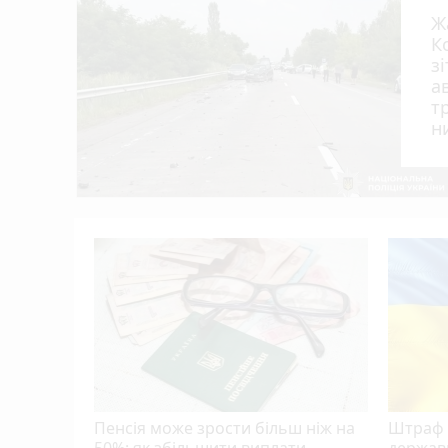
Ж
К
з
а
т
н
я?
Пенсія може зрости більш ніж на
Штраф 
50%: як збільшити виплати
держав