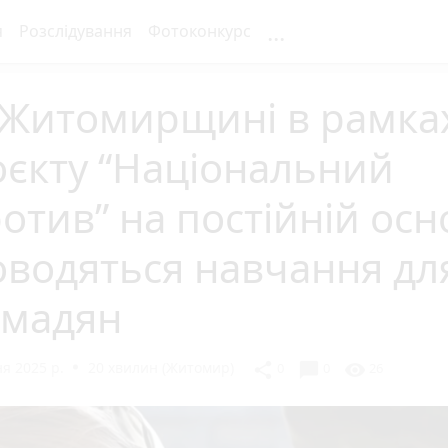
...
я
Розслідування
Фотоконкурс
 Житомирщині в рамка
єкту “Національний
отив” на постійній осн
водяться навчання дл
омадян
я 2025 р.
20 хвилин (Житомир)
chat_bubble
share
visibility
0
0
26