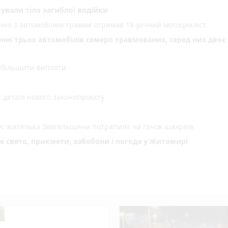
ували тіло загиблої водійки
енні з автомобілем травми отримав 18-річний мотоцикліст
енні трьох автомобілів семеро травмованих, серед них двоє 
 збільшити виплати
деталі нового законопроєкту
ми: жителька Звягельщини потрапила на гачок шахраїв
не свято, прикмети, забобони і погода у Житомирі