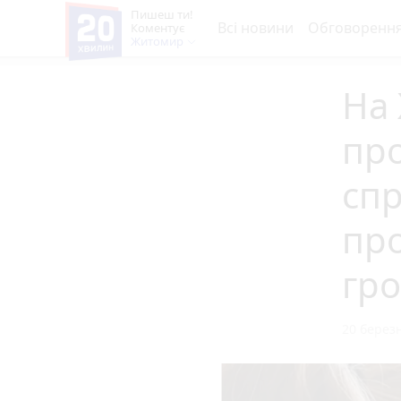
Пишеш ти!
Всі новини
Обговоренн
Коментує
Житомир
На
про
спр
про
гр
20 березн