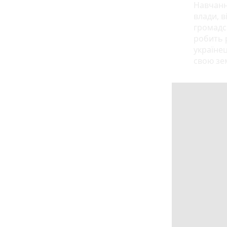
Навчанн
влади, 
громадс
робить 
українец
свою зе