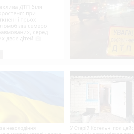
ахлива ДТП біля
оростеня: при
іткненні трьох
втомобілів семеро
равмованих, серед
их двоє дітей
photo_camera
за неволодіння
У Старій Котельні поліцейс
ною мовою: деталі нового
взяли під варту підозрюва