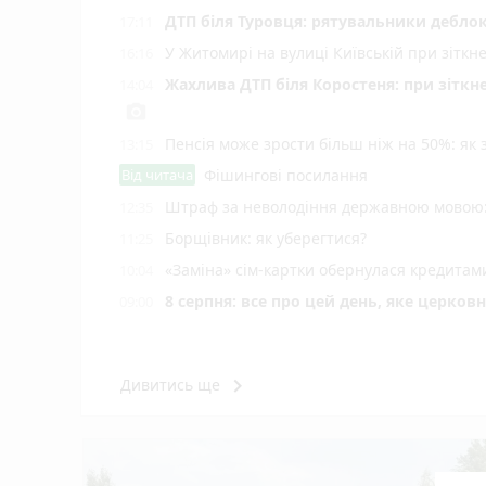
ДТП біля Туровця: рятувальники деблок
17:11
У Житомирі на вулиці Київській при зіткн
16:16
Жахлива ДТП біля Коростеня: при зіткн
14:04
photo_camera
Пенсія може зрости більш ніж на 50%: як
13:15
Від читача
Фішингові посилання
Штраф за неволодіння державною мовою: 
12:35
Борщівник: як уберегтися?
11:25
«Заміна» сім-картки обернулася кредита
10:04
8 серпня: все про цей день, яке церков
09:00
keyboard_arrow_right
Дивитись ще