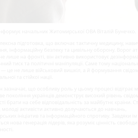
інформує начальник Житомирської ОВА Віталій Бунечко.
лексна підготовка, що включає тактичну медицину, нави
ня, інформаційну безпеку та цивільну оборону. Ворог ат
 не лише на фронті, він активно використовує дезінформ
чний тиск та політичні маніпуляції. Саме тому націонал
 — це не лише військовий вишкіл, а й формування свідом
альної та стійкої нації.
н зазначає, що особливу роль у цьому процесі відіграє 
ве покоління українців демонструє високий рівень свідом
ті брати на себе відповідальність за майбутнє країни. С
, молоді активісти активно долучаються до навчань,
ських ініціатив та інформаційного спротиву. Завдяки їм
ся нова генерація лідерів, яка розуміє цінність свободи
ності.