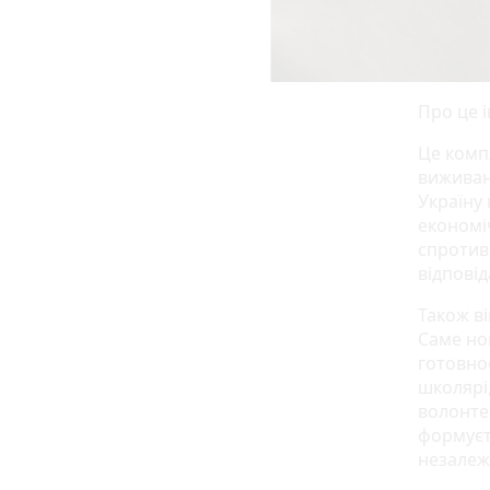
Про це 
Це комп
виживан
Україну
економі
спротив
відповід
Також ві
Саме но
готовнос
школярі
волонтер
формуєть
незалеж