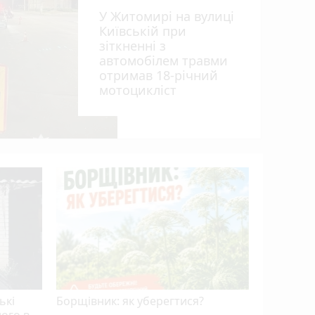
У Житомирі на вулиці
Київській при
зіткненні з
автомобілем травми
отримав 18-річний
мотоцикліст
Пенсія м
50%: як 
ькі
Борщівник: як уберегтися?
ного в