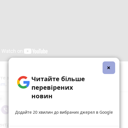
×
Читайте більше
йте за новинами Житомира у
Facebook
,
Telegram
,
ram
,
YouTube
та
Google
перевірених
новин
ві
Додайте 20 хвилин до вибраних джерел в Google
нтарі