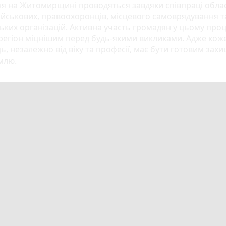
я на Житомирщині проводяться завдяки співпраці обла
військових, правоохоронців, місцевого самоврядування т
ьких організацій. Активна участь громадян у цьому проц
регіон міцнішим перед будь-якими викликами. Адже кож
ь, незалежно від віку та професії, має бути готовим зах
млю.