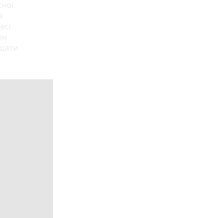
сної
а
есі
ен
ищати