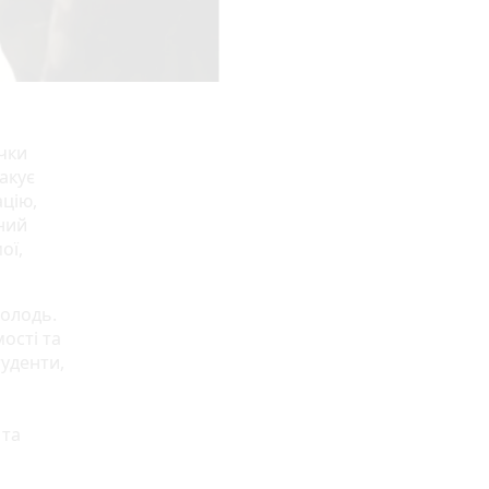
чки
акує
ацію,
ьний
ої,
молодь.
ості та
туденти,
 та