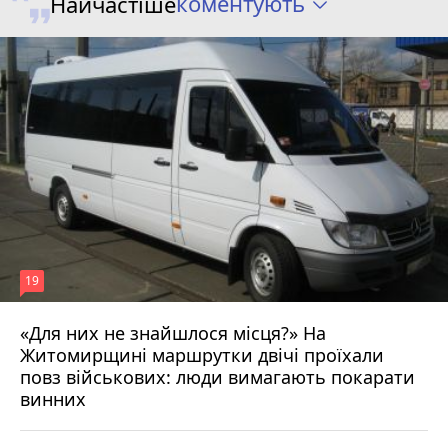
коментують
Найчастіше
19
«Для них не знайшлося місця?» На
Житомирщині маршрутки двічі проїхали
17 липня 2026 р.
повз військових: люди вимагають покарати
винних