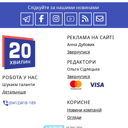
Слідкуйте за нашими новинами
РЕКЛАМА НА САЙТІ
Анна Дубовик
Звернутися
РЕДАКТОРИ
Ольга Сідлецька
Звернутися
РОБОТА У НАС
Шукаєм таланти
Детальніше
КОРИСНЕ
phone_in_talk
(0412)418-189
Новини компаній
Огляди