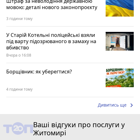
Штраф за неволодіння державною
мовою: деталі нового законопроєкту
3 години тому
У Старій Котельні поліцейські взяли
під варту підозрюваного в замаху на
вбивство
Вчора о 16:08
Борщівник: як уберегтися?
4 години тому
keyboard_arrow_right
Дивитись ще
Ваші відгуки про послуги у
Житомирі