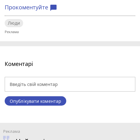
Прокоментуйте
chat_bubble
Люди
Коментарі
Опублікувати коментар