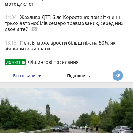
мотоцикліст
14:04
Жахлива ДТП біля Коростеня: при зіткненні
трьох автомобілів семеро травмованих, серед них
двоє дітей
photo_camera
13:15
Пенсія може зрости більш ніж на 50%: як
збільшити виплати
Фішингові посилання
Від читача
Всі новини
Підпишись