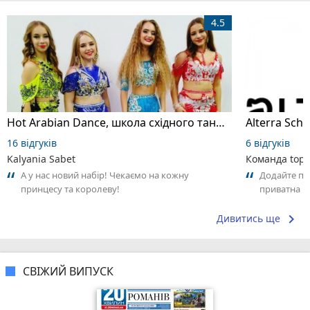
4.5
Hot Arabian Dance, школа східного танцю
16 відгуків
6 відгуків
Kalyania Sabet
Команда top2
А у нас новий набір! Чекаємо на кожну
Додайте пер
принцесу та королеву!
приватна ш
досвідом – 
keyboard_arrow_right
Дивитись ще
СВІЖИЙ ВИПУСК