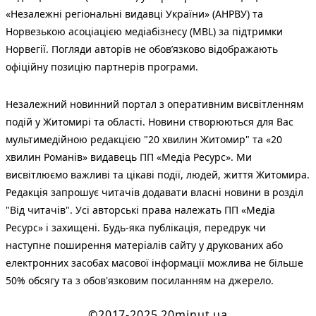
«Незалежні регіональні видавці України» (АНРВУ) та
Норвезькою асоціацією медіабізнесу (MBL) за підтримки
Норвегії. Погляди авторів не обов’язково відображають
офіційну позицію партнерів програми.
Незалежний новинний портал з оперативним висвітленням
подій у Житомирі та області. Новини створюються для Вас
мультимедійною редакцією "20 хвилин Житомир" та «20
хвилин Романів» видавець ПП «Медіа Ресурс». Ми
висвітлюємо важливі та цікаві події, людей, життя Житомира.
Редакція запрошує читачів додавати власні новини в розділ
"Від читачів". Усі авторські права належать ПП «Медіа
Ресурс» і захищені. Будь-яка публiкацiя, передрук чи
наступне поширення матеріалів сайту у друкованих або
електронних засобах масової інформації можлива не більше
50% обсягу та з обов'язковим посиланням на джерело.
©2017-2025 20minut.ua