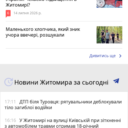
Житомирі?
6
14 липня 2026 р.
Маленького хлопчика, який зник
учора ввечері, розшукали
keyboard_arrow_right
Дивитись ще
Новини Житомира за сьогодні
17:11
ДТП біля Туровця: рятувальники деблокували
тіло загиблої водійки
16:16
У Житомирі на вулиці Київській при зіткненні
з автомобілем травми отримав 18-річний