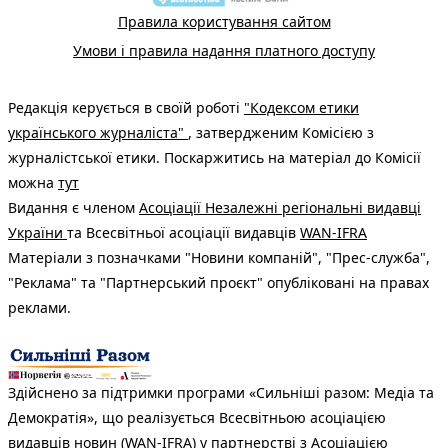
Правила користування сайтом
Умови і правила надання платного доступу
Редакція керується в своїй роботі
"Кодексом етики
українського журналіста"
, затвердженим Комісією з
журналістської етики. Поскаржитись на матеріал до Комісії
можна
тут
Видання є членом
Асоціації Незалежні регіональні видавці
України
та Всесвітньої асоціації видавців
WAN-IFRA
Матеріали з позначками "Новини компаній", "Прес-служба",
"Реклама" та "Партнерський проєкт" опубліковані на правах
реклами.
Здійснено за підтримки програми «Сильніші разом: Медіа та
Демократія», що реалізується Всесвітньою асоціацією
видавців новин (WAN-IFRA) у партнерстві з Асоціацією