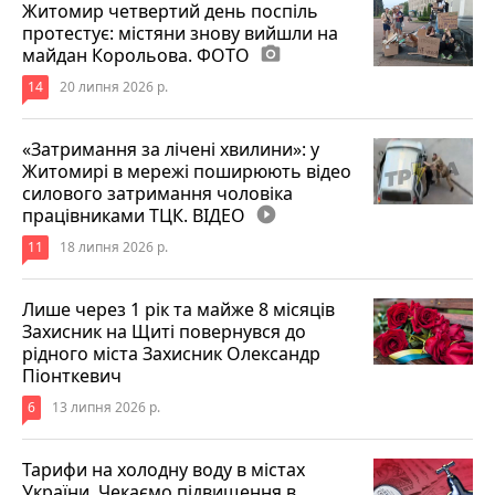
Житомир четвертий день поспіль
протестує: містяни знову вийшли на
майдан Корольова. ФОТО
photo_camera
14
20 липня 2026 р.
«Затримання за лічені хвилини»: у
Житомирі в мережі поширюють відео
силового затримання чоловіка
працівниками ТЦК. ВІДЕО
play_circle_filled
11
18 липня 2026 р.
Лише через 1 рік та майже 8 місяців
Захисник на Щиті повернувся до
рідного міста Захисник Олександр
Піонткевич
6
13 липня 2026 р.
Тарифи на холодну воду в містах
України. Чекаємо підвищення в