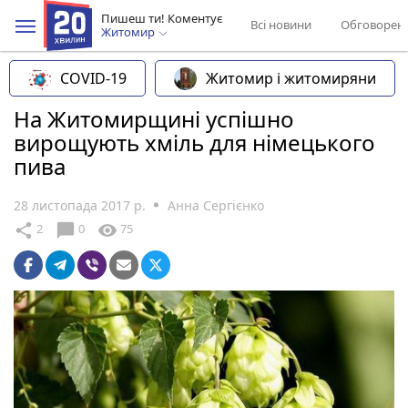
Пишеш ти! Коментує
Всі новини
Обговорен
Житомир
COVID-19
Житомир і житомиряни
На Житомирщині успішно
вирощують хміль для німецького
пива
28 листопада 2017 р.
Анна Сергієнко
chat_bubble
share
visibility
2
0
75