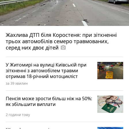
Жахлива ДТП біля Коростеня: при зіткненні
трьох автомобілів семеро травмованих,
серед них двоє дітей
photo_camera
У Житомирі на вулиці Київській при
зіткненні з автомобілем травми
отримав 18-річний мотоцикліст
за 39 хвилин
Пенсія може зрости більш ніж на 50%:
як збільшити виплати
2 години тому