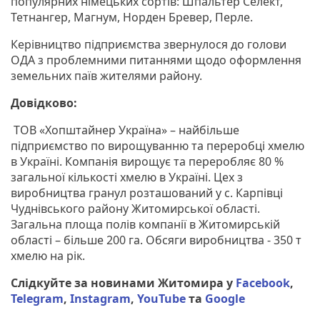
популярних німецьких сортів: Шпальтер Селект,
Тетнангер, Магнум, Норден Бревер, Перле.
Керівництво підприємства звернулося до голови
ОДА з проблемними питаннями щодо оформлення
земельних паїв жителями району.
Довідково:
ТОВ «Хопштайнер Україна» – найбільше
підприємство по вирощуванню та переробці хмелю
в Україні. Компанія вирощує та переробляє 80 %
загальної кількості хмелю в Україні. Цех з
виробництва гранул розташований у с. Карпівці
Чуднівського району Житомирської області.
Загальна площа полів компанії в Житомирській
області – більше 200 га. Обсяги виробництва - 350 т
хмелю на рік.
Слідкуйте за новинами Житомира у
Facebook
,
Telegram
,
Instagram
,
YouTube
та
Google