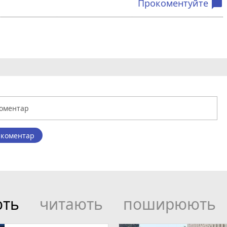
Прокоментуйте
chat_bubble
 коментар
ють
читають
поширюють