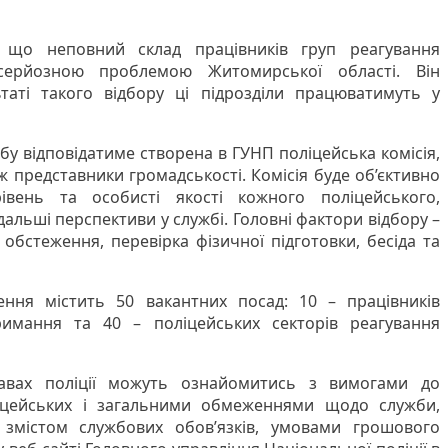
 що неповний склад працівників груп реагування
 серйозною проблемою Житомирської області. Він
таті такого відбору ці підрозділи працюватимуть у
жбу відповідатиме створена в ГУНП поліцейська комісія,
ж представники громадськості. Комісія буде об’єктивно
івень та особисті якості кожного поліцейського,
одальші перспективи у службі. Головні фактори відбору –
 обстеження, перевірка фізичної підготовки, бесіда та
ння містить 50 вакантних посад: 10 – працівників
римання та 40 – поліцейських секторів реагування
авах поліції можуть ознайомитись з вимогами до
іцейських і загальними обмеженнями щодо служби,
 змістом службових обов’язків, умовами грошового