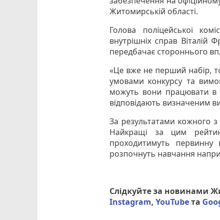
забезпечення на офіційному 
Житомирській області.
Голова поліцейської комі
внутрішніх справ Віталій 
передбачає стороннього вп
«Це вже не перший набір, 
умовами конкурсу та вимог
можуть вони працювати в по
відповідають визначеним ви
За результатами кожного з 
Найкращі за цим рейтин
проходитимуть первинну пі
розпочнуть навчання наприк
Слідкуйте за новинами 
Instagram
,
YouTube
та
Goo