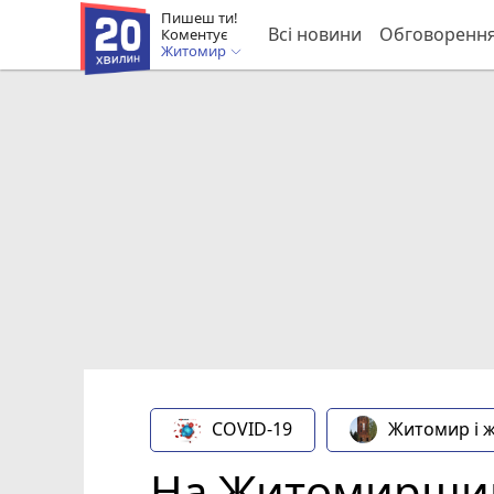
Пишеш ти!
Всі новини
Обговоренн
Коментує
Житомир
COVID-19
Житомир і 
На Житомирщині