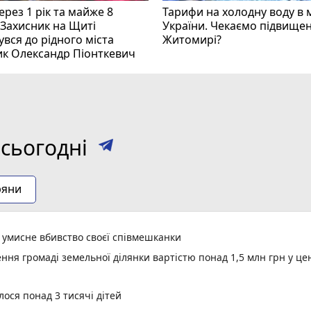
рез 1 рік та майже 8
Тарифи на холодну воду в 
 Захисник на Щиті
України. Чекаємо підвищен
вся до рідного міста
Житомирі?
ик Олександр Піонткевич
сьогодні
ряни
а умисне вбивство своєї співмешканки
ня громаді земельної ділянки вартістю понад 1,5 млн грн у це
ося понад 3 тисячі дітей