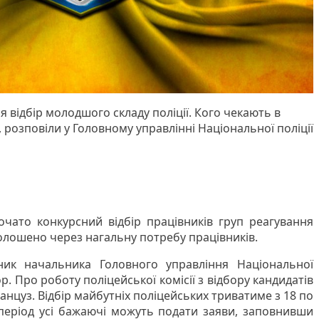
відбір молодшого складу поліції. Кого чекають в
, розповіли у Головному управлінні Національної поліції
почато конкурсний відбір працівників груп реагування
оголошено через нагальну потребу працівників.
ик начальника Головного управління Національної
р. Про роботу поліцейської комісії з відбору кандидатів
ранцуз. Відбір майбутніх поліцейських триватиме з 18 по
 період усі бажаючі можуть подати заяви, заповнивши