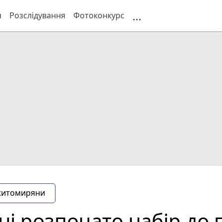
...
я
Розслідування
Фотоконкурс
житомиряни
 розпочато набір до по