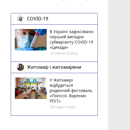
COVID-19
В Україні зафіксовано
перший випадок
субваріанту COVID-19
«Цикада»
22 квітня 2026 р.
Житомир і житомиряни
У Житомирі
відбудеться
родинний фестиваль
«Полісся. Вареник
FEST»
10 годин тому