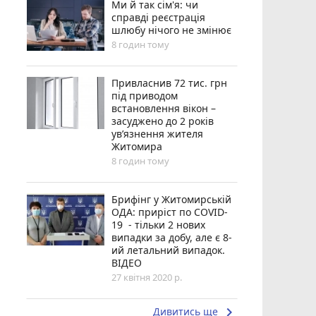
Ми й так сім'я: чи
справді реєстрація
шлюбу нічого не змінює
8 годин тому
Привласнив 72 тис. грн
під приводом
встановлення вікон –
засуджено до 2 років
ув’язнення жителя
Житомира
8 годин тому
Брифінг у Житомирській
ОДА: приріст по COVID-
19 - тільки 2 нових
випадки за добу, але є 8-
ий летальний випадок.
ВІДЕО
27 квітня 2020 р.
keyboard_arrow_right
Дивитись ще