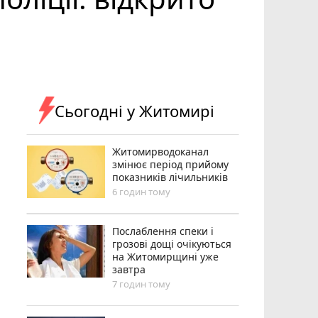
Сьогодні у Житомирі
Житомирводоканал
змінює період прийому
показників лічильників
6 годин тому
Послаблення спеки і
грозові дощі очікуються
на Житомирщині уже
завтра
7 годин тому