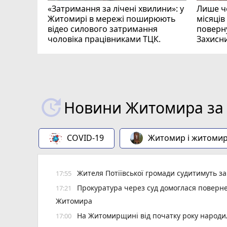
«Затримання за лічені хвилини»: у
Лише че
Житомирі в мережі поширюють
місяців
відео силового затримання
поверну
чоловіка працівниками ТЦК.
Захисн
ВІДЕО
play_circle_filled
Новини Житомира за 
COVID-19
Житомир і житоми
Жителя Потіївської громади судитимуть з
17:55
Прокуратура через суд домоглася повернен
17:21
Житомира
На Житомирщині від початку року народил
17:00