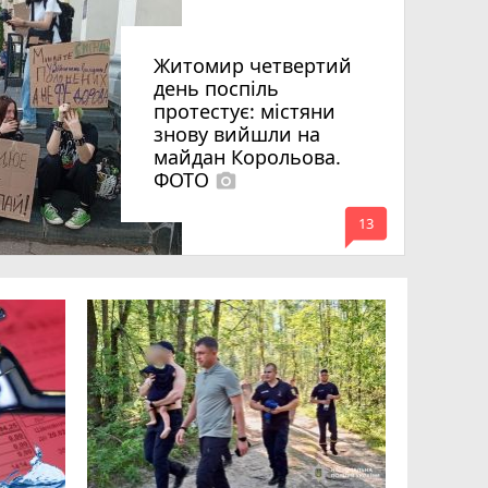
Житомир четвертий
день поспіль
протестує: містяни
знову вийшли на
майдан Корольова.
ФОТО
photo_camera
mode_comment
13
«Затриман
Житомир
відео си
чоловіка
ВІДЕО
play_circle_filled
mode_comment
11