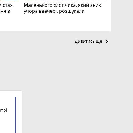
містах
Маленького хлопчика, який зник
ня в
учора ввечері, розшукали
keyboard_arrow_right
Дивитись ще
нтрі