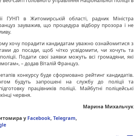
веб-сайті Головного управління Національної поліції в
сії ГУНП в Житомирській області, радник Міністра
Француз зауважив, що процедура відбору прозора і не
ливу.
тому хочу порадити кандидатам уважно ознайомитися з
ами до посади, щоб чітко усвідомити, чи хочуть та
ліції. Подати свої заявки можуть всі громадяни, які
могам», – додав Віталій Француз.
етапів конкурсу буде сформовано рейтинг кандидатів.
гом будуть запрошені на службу до поліції та
дготовку працівників поліції. Майбутні поліцейські
інці червня.
Марина Михальчук
Житомира у
Facebook
,
Telegram
,
gle