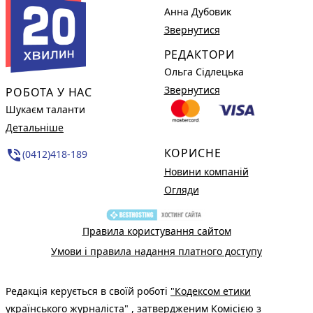
Анна Дубовик
Звернутися
РЕДАКТОРИ
Ольга Сідлецька
Звернутися
РОБОТА У НАС
Шукаєм таланти
Детальніше
КОРИСНЕ
phone_in_talk
(0412)418-189
Новини компаній
Огляди
Правила користування сайтом
Умови і правила надання платного доступу
Редакція керується в своїй роботі
"Кодексом етики
українського журналіста"
, затвердженим Комісією з