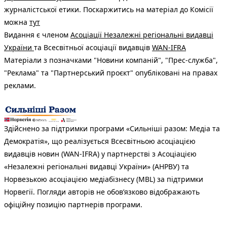
журналістської етики. Поскаржитись на матеріал до Комісії
можна
тут
Видання є членом
Асоціації Незалежні регіональні видавці
України
та Всесвітньої асоціації видавців
WAN-IFRA
Матеріали з позначками "Новини компаній", "Прес-служба",
"Реклама" та "Партнерський проєкт" опубліковані на правах
реклами.
Здійснено за підтримки програми «Сильніші разом: Медіа та
Демократія», що реалізується Всесвітньою асоціацією
видавців новин (WAN-IFRA) у партнерстві з Асоціацією
«Незалежні регіональні видавці України» (АНРВУ) та
Норвезькою асоціацією медіабізнесу (MBL) за підтримки
Норвегії. Погляди авторів не обов’язково відображають
офіційну позицію партнерів програми.