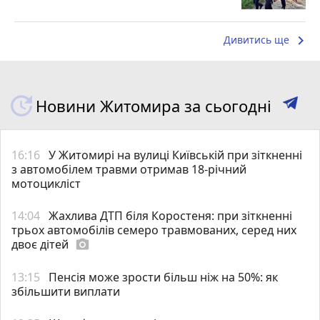
keyboard_arrow_right
Дивитись ще
Новини Житомира за сьогодні
16:16
У Житомирі на вулиці Київській при зіткненні
з автомобілем травми отримав 18-річний
мотоцикліст
14:04
Жахлива ДТП біля Коростеня: при зіткненні
трьох автомобілів семеро травмованих, серед них
двоє дітей
photo_camera
13:15
Пенсія може зрости більш ніж на 50%: як
збільшити виплати