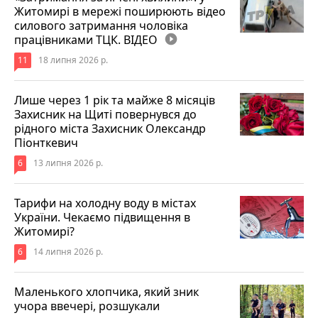
Житомирі в мережі поширюють відео
силового затримання чоловіка
працівниками ТЦК. ВІДЕО
play_circle_filled
11
18 липня 2026 р.
Лише через 1 рік та майже 8 місяців
Захисник на Щиті повернувся до
рідного міста Захисник Олександр
Піонткевич
6
13 липня 2026 р.
Тарифи на холодну воду в містах
України. Чекаємо підвищення в
Житомирі?
6
14 липня 2026 р.
Маленького хлопчика, який зник
учора ввечері, розшукали