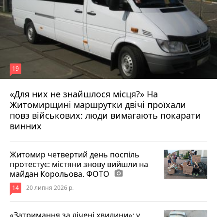
19
«Для них не знайшлося місця?» На
Житомирщині маршрутки двічі проїхали
17 липня 2026 р.
повз військових: люди вимагають покарати
винних
Житомир четвертий день поспіль
протестує: містяни знову вийшли на
майдан Корольова. ФОТО
photo_camera
14
20 липня 2026 р.
«Затримання за лічені хвилини»: у