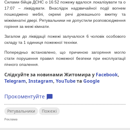
Силами бійців ДСНС о 16:52 пожежу вдалося локалізувати та о
17:07 – ліквідувати. Внаслідок надзвичайної події вогнем
пошкоджено меблі, окремі речі домашнього вжитку та
міжкімнатні двері. Рятувальники не допустили розповсюдження
горіння за межі кімнати.
Загалом до ліквідації пожежі залучалося 6 чоловік особового
складу та 1 одиниця пожежної техніки.
Попередньо встановлено, що причиною загоряння могло
стати порушення правил пожежної безпеки при експлуатації
пічного опалення.
Слідкуйте за новинами Житомира у
Facebook
,
Telegram
,
Instagram
,
YouTube
та
Google
Прокоментуйте
chat_bubble
Рятувальники
Пожежі