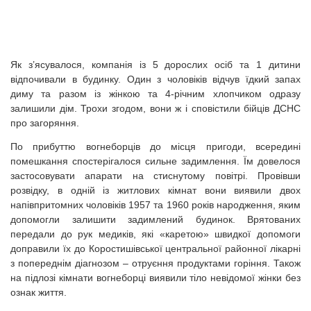
Як з’ясувалося, компанія із 5 дорослих осіб та 1 дитини
відпочивали в будинку. Один з чоловіків відчув їдкий запах
диму та разом із жінкою та 4-річним хлопчиком одразу
залишили дім. Трохи згодом, вони ж і сповістили бійців ДСНС
про загоряння.
По прибуттю вогнеборців до місця пригоди, всередині
помешкання спостерігалося сильне задимлення. Їм довелося
застосовувати апарати на стиснутому повітрі. Провівши
розвідку, в одній із житлових кімнат вони виявили двох
напівпритомних чоловіків 1957 та 1960 років народження, яким
допомогли залишити задимлений будинок. Врятованих
передали до рук медиків, які «каретою» швидкої допомоги
доправили їх до Коростишівської центральної районної лікарні
з попереднім діагнозом – отруєння продуктами горіння. Також
на підлозі кімнати вогнеборці виявили тіло невідомої жінки без
ознак життя.