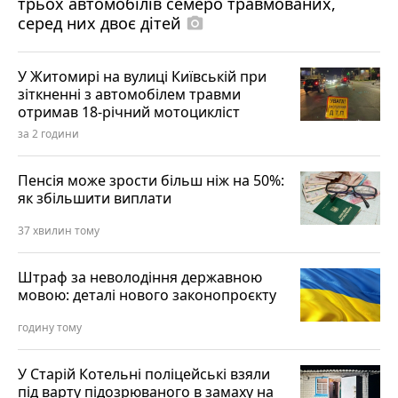
трьох автомобілів семеро травмованих,
серед них двоє дітей
photo_camera
У Житомирі на вулиці Київській при
зіткненні з автомобілем травми
отримав 18-річний мотоцикліст
за 2 години
Пенсія може зрости більш ніж на 50%:
як збільшити виплати
37 хвилин тому
Штраф за неволодіння державною
мовою: деталі нового законопроєкту
годину тому
У Старій Котельні поліцейські взяли
під варту підозрюваного в замаху на