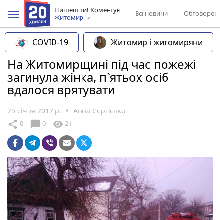
Пишеш ти! Коментує
Всі новини
Обговорен
Житомир
COVID-19
Житомир і житомиряни
На Житомирщині під час пожежі
загинула жінка, п`ятьох осіб
вдалося врятувати
25 січня 2017 р.
Анна Сергієнко
chat_bubble
share
visibility
0
0
21