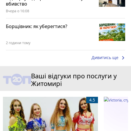
вбивство
Вчора о 16:08
Борщівник: як уберегтися?
2 години тому
keyboard_arrow_right
Дивитись ще
Ваші відгуки про послуги у
Житомирі
4.5