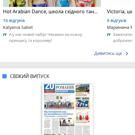
Hot Arabian Dance, школа східного танцю
16 відгуків
6 відгуків
Kalyania Sabet
Маринина М
А у нас новий набір! Чекаємо на кожну
Замечатель
принцесу та королеву!
доброжела
коллективо
keyboard_arrow_right
Дивитись ще
СВІЖИЙ ВИПУСК