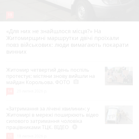
19
«Для них не знайшлося місця?» На
Житомирщині маршрутки двічі проїхали
17 липня 2026 р.
повз військових: люди вимагають покарати
винних
Житомир четвертий день поспіль
протестує: містяни знову вийшли на
майдан Корольова. ФОТО
photo_camera
14
20 липня 2026 р.
«Затримання за лічені хвилини»: у
Житомирі в мережі поширюють відео
силового затримання чоловіка
працівниками ТЦК. ВІДЕО
play_circle_filled
11
18 липня 2026 р.