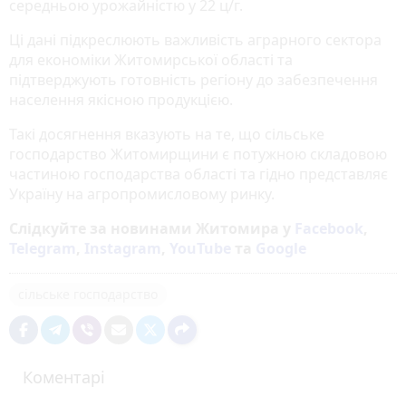
середньою урожайністю у 22 ц/г.
Ці дані підкреслюють важливість аграрного сектора
для економіки Житомирської області та
підтверджують готовність регіону до забезпечення
населення якісною продукцією.
Такі досягнення вказують на те, що сільське
господарство Житомирщини є потужною складовою
частиною господарства області та гідно представляє
Україну на агропромисловому ринку.
Слідкуйте за новинами Житомира у
Facebook
,
Telegram
,
Instagram
,
YouTube
та
Google
сільське господарство
Коментарі