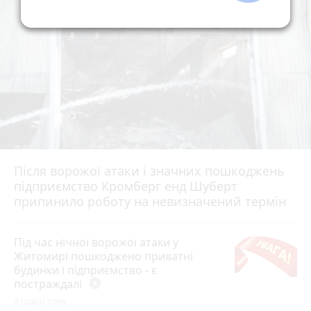
Після ворожої атаки і значних пошкоджень
підприємство Кромберг енд Шуберт
припинило роботу на невизначений термін
Під час нічної ворожої атаки у
Житомирі пошкоджено приватні
будинки і підприємство - є
постраждалі
play_circle_filled
8 годин тому