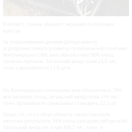
В області триває обмолот зернових та бобових
культур.
За оперативними даними Департаменту
агропромислового розвитку та економічної політики
Житомирської ОВА, вже обмолочено 98% площ
засіяних гречкою. Загальний вихід склав 23,8 тис.
тонн з урожайністю 11,9 ц/га.
На Житомирщині соняшника вже обмолочено 78%
всіх засіяних площ, загальний вихід склав 216 тис.
тонн. Урожайність соняшника становить 22,5 ц/г.
Щодо сої, то у її зборі область також показала
непогані результати. 95% площ уже дали свій урожай.
Загальний вихід сої склав 308,7 тис. тонн, із