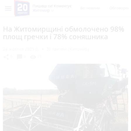
Пишеш ти! Коментує
Всі новини
Обговорен
Житомир
На Житомирщині обмолочено 98%
площ гречки і 78% соняшника
24 жовтня 2023 р.
20 хвилин (Житомир)
chat_bubble
share
visibility
0
0
13