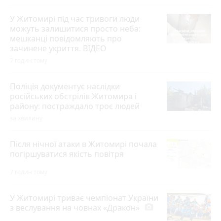
У Житомирі під час тривоги люди
можуть залишитися просто неба:
мешканці повідомляють про
зачинене укриття. ВІДЕО
7 годин тому
Поліція документує наслідки
російських обстрілів Житомира і
району: постраждало троє людей
за хвилину
Після нічної атаки в Житомирі почала
погіршуватися якість повітря
7 годин тому
У Житомирі триває чемпіонат України
з веслування на човнах «Дракон»
photo_camera