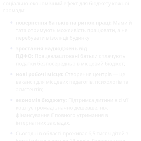
соціально-економічний ефект для бюджету кожної
громади:
повернення батьків на ринок праці:
Мами й
тата отримують можливість працювати, а не
перебувати в ізоляції будинку;
зростання надходжень від
ПДФО:
Працевлаштовані батьки сплачують
податки безпосередньо в місцевий бюджет;
нові робочі місця:
Створення центрів — це
вакансії для місцевих педагогів, психологів та
асистентів;
економія бюджету:
Підтримка дитини в сім’ї
коштує громаді значно дешевше, ніж
фінансування її повного утримання в
інтернатних закладах.
Сьогодні в області проживає 6,5 тисяч дітей з
інвалідністю віком до 18 років. Головна мета