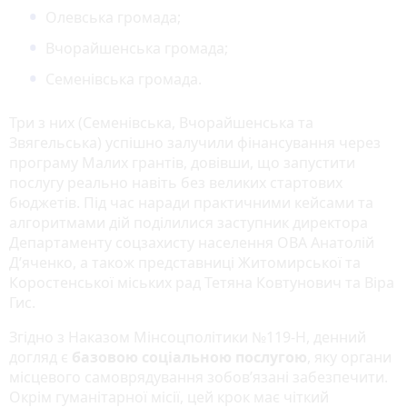
Олевська громада;
Вчорайшенська громада;
Семенівська громада.
Три з них (Семенівська, Вчорайшенська та
Звягельська) успішно залучили фінансування через
програму Малих грантів, довівши, що запустити
послугу реально навіть без великих стартових
бюджетів. Під час наради практичними кейсами та
алгоритмами дій поділилися заступник директора
Департаменту соцзахисту населення ОВА Анатолій
Д’яченко, а також представниці Житомирської та
Коростенської міських рад Тетяна Ковтунович та Віра
Гис.
Згідно з Наказом Мінсоцполітики №119-Н, денний
догляд є
базовою соціальною послугою
, яку органи
місцевого самоврядування зобов’язані забезпечити.
Окрім гуманітарної місії, цей крок має чіткий