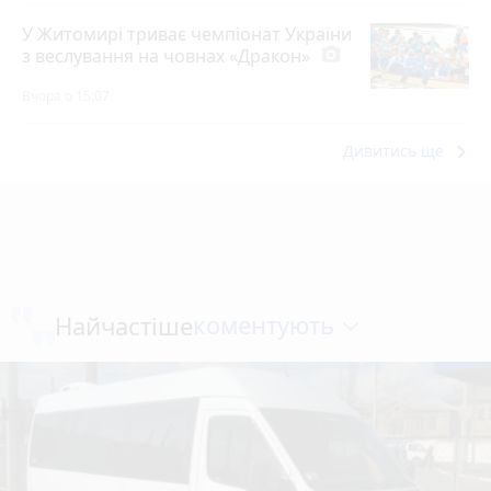
У Житомирі триває чемпіонат України
з веслування на човнах «Дракон»
photo_camera
Вчора о 15:07
keyboard_arrow_right
Дивитись ще
коментують
Найчастіше