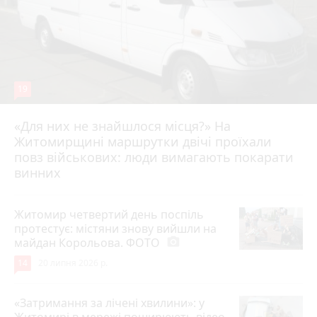
19
«Для них не знайшлося місця?» На
Житомирщині маршрутки двічі проїхали
17 липня 2026 р.
повз військових: люди вимагають покарати
винних
Житомир четвертий день поспіль
протестує: містяни знову вийшли на
майдан Корольова. ФОТО
photo_camera
14
20 липня 2026 р.
«Затримання за лічені хвилини»: у
Житомирі в мережі поширюють відео