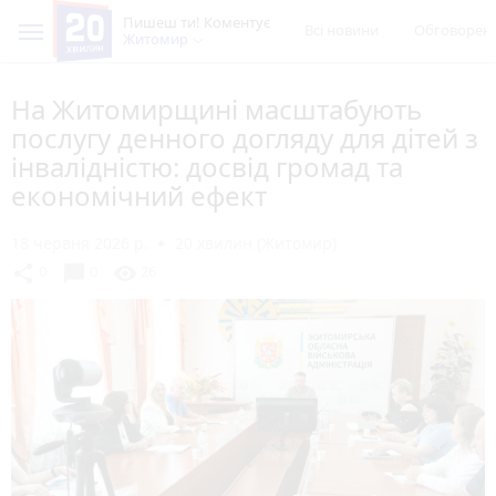
Пишеш ти! Коментує
Всі новини
Обговорен
Житомир
На Житомирщині масштабують
послугу денного догляду для дітей з
інвалідністю: досвід громад та
економічний ефект
18 червня 2026 р.
20 хвилин (Житомир)
chat_bubble
share
visibility
0
0
26