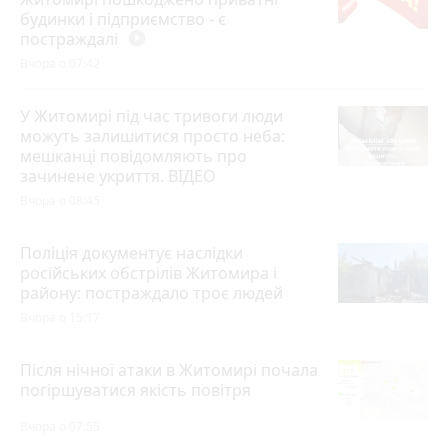
будинки і підприємство - є
постраждалі
play_circle_filled
Вчора о 07:42
У Житомирі під час тривоги люди
можуть залишитися просто неба:
мешканці повідомляють про
зачинене укриття. ВІДЕО
Вчора о 08:45
Поліція документує наслідки
російських обстрілів Житомира і
району: постраждало троє людей
Вчора о 15:17
Після нічної атаки в Житомирі почала
погіршуватися якість повітря
Вчора о 07:55