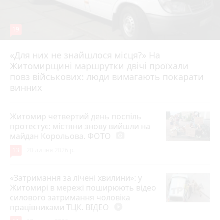
19
«Для них не знайшлося місця?» На
Житомирщині маршрутки двічі проїхали
17 липня 2026 р.
повз військових: люди вимагають покарати
винних
Житомир четвертий день поспіль
протестує: містяни знову вийшли на
майдан Корольова. ФОТО
photo_camera
13
20 липня 2026 р.
«Затримання за лічені хвилини»: у
Житомирі в мережі поширюють відео
силового затримання чоловіка
працівниками ТЦК. ВІДЕО
play_circle_filled