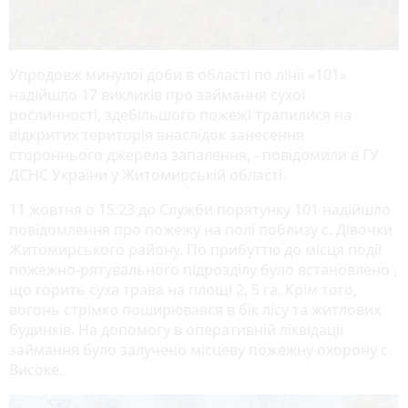
Упродовж минулої доби в області по лінії «101»
надійшло 17 викликів про займання сухої
рослинності, здебільшого пожежі трапилися на
відкритих територія внаслідок занесення
стороннього джерела запалення, - повідомили в ГУ
ДСНС України у Житомирській області.
11 жовтня о 15:23 до Служби порятунку 101 надійшло
повідомлення про пожежу на полі поблизу с. Дівочки
Житомирського району. По прибуттю до місця події
пожежно-рятувального підрозділу було встановлено ,
що горить суха трава на площі 2, 5 га. Крім того,
вогонь стрімко поширювався в бік лісу та житлових
будинків. На допомогу в оперативній ліквідації
займання було залучено місцеву пожежну охорону с.
Високе.