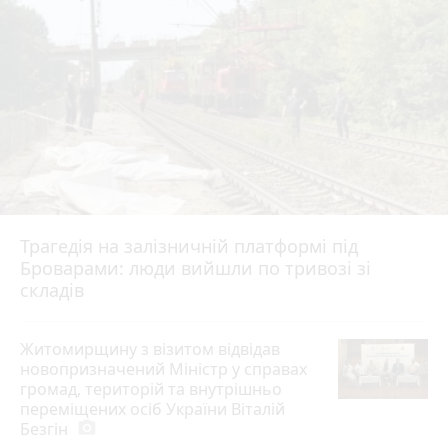
Трагедія на залізничній платформі під
Броварами: люди вийшли по тривозі зі
складів
Житомирщину з візитом відвідав
новопризначений Міністр у справах
громад, територій та внутрішньо
переміщених осіб України Віталій
Безгін
photo_camera