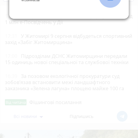
17:54
Ветерани й ветеранки вже сформували понад
1 млн е-Посвідчень у Дії
17:31
У Житомирі 9 серпня відбудеться спортивний
захід «Забіг Житомирщина»
17:00
Підрозділам ДСНС Житомирщини передали
15 одиниць нової спеціальної та службової техніки
16:39
За позовом екологічної прокуратури суд
зобов’язав встановити межі ландшафтного
заказника «Зелена лагуна» площею майже 100 га
Фішингові посилання
Від читача
Всі новини
Підпишись