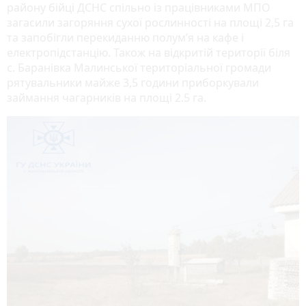
району бійці ДСНС спільно із працівниками МПО
загасили загоряння сухої рослинності на площі 2,5 га
та запобігли перекиданню полум’я на кафе і
електропідстанцію. Також на відкритій території біля
с. Баранівка Малинської територіальної громади
рятувальники майже 3,5 години приборкували
займання чагарників на площі 2.5 га.