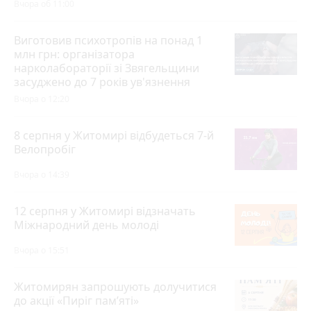
Вчора об 11:00
Виготовив психотропів на понад 1
млн грн: організатора
нарколабораторії зі Звягельщини
засуджено до 7 років ув'язнення
Вчора о 12:20
8 серпня у Житомирі відбудеться 7-й
Велопробіг
Вчора о 14:39
12 серпня у Житомирі відзначать
Міжнародний день молоді
Вчора о 15:51
Житомирян запрошують долучитися
до акції «Пиріг пам’яті»