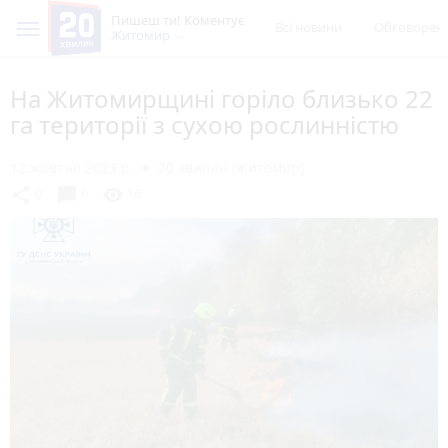
Пишеш ти! Коментує
Всі новини
Обговорен
Житомир
На Житомирщині горіло близько 22
га території з сухою рослинністю
12 жовтня 2023 р.
20 хвилин (Житомир)
chat_bubble
share
visibility
0
0
16