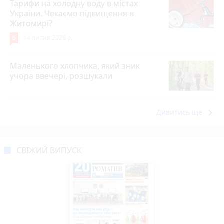
Тарифи на холодну воду в містах
України. Чекаємо підвищення в
Житомирі?
6
14 липня 2026 р.
Маленького хлопчика, який зник
учора ввечері, розшукали
keyboard_arrow_right
Дивитись ще
СВІЖИЙ ВИПУСК