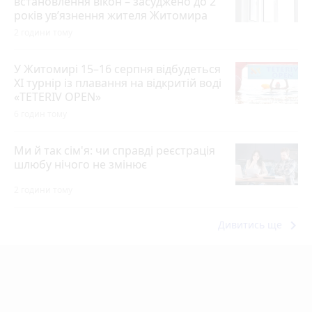
встановлення вікон – засуджено до 2
років ув’язнення жителя Житомира
2 години тому
У Житомирі 15–16 серпня відбудеться
XI турнір із плавання на відкритій воді
«TETERIV OPEN»
6 годин тому
Ми й так сім'я: чи справді реєстрація
шлюбу нічого не змінює
2 години тому
keyboard_arrow_right
Дивитись ще