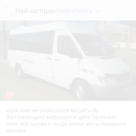
коментують
Найчастіше
19
«Для них не знайшлося місця?» На
Житомирщині маршрутки двічі проїхали
17 липня 2026 р.
повз військових: люди вимагають покарати
винних