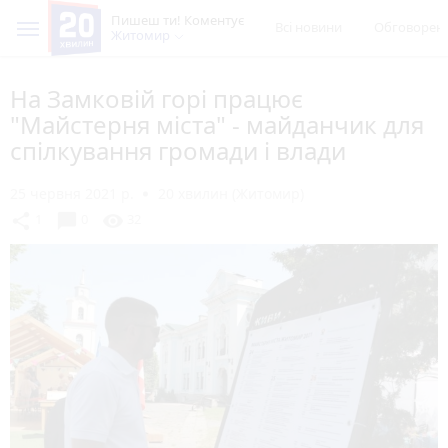
Пишеш ти! Коментує
Всі новини
Обговорен
Житомир
На Замковій горі працює
"Майстерня міста" - майданчик для
спілкування громади і влади
25 червня 2021 р.
20 хвилин (Житомир)
chat_bubble
share
visibility
1
0
32