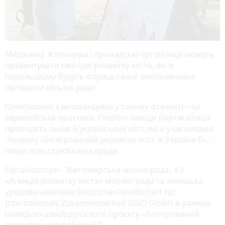
Мешканці Житомира і громадські організації можуть
презентувати свої ідеї розвитку міста, які в
подальшому будуть опрацьовані виконавчими
органами міської ради.
Спілкування з мешканцями у такому форматі – це
європейська практика. Подібні заходи партисипації
проводять лише 6 українських міст, які є учасниками
проєкту «Інтегрований розвиток міст в України ІІ», -
пише пресслужба міськради.
Організатори - Житомирська міська рада, КУ
«Агенція розвитку міста» міської ради та німецька
урядова компанія Deutsche Gesellschaft für
Internationale Zusammenarbeit (GIZ) GmbH в рамках
німецько-швейцарського проєкту «Інтегрований
розвиток міст в Україні ІІ».