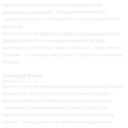
Редакція керується в своїй роботі
"Кодексом етики
українського журналіста"
, затвердженим Комісією з
журналістської етики. Поскаржитись на матеріал до Комісії
можна
тут
Видання є членом
Асоціації Незалежні регіональні видавці
України
та Всесвітньої асоціації видавців
WAN-IFRA
Матеріали з позначками "Новини компаній", "Прес-служба",
"Реклама" та "Партнерський проєкт" опубліковані на правах
реклами.
Здійснено за підтримки програми «Сильніші разом: Медіа та
Демократія», що реалізується Всесвітньою асоціацією
видавців новин (WAN-IFRA) у партнерстві з Асоціацією
«Незалежні регіональні видавці України» (АНРВУ) та
Норвезькою асоціацією медіабізнесу (MBL) за підтримки
Норвегії. Погляди авторів не обов’язково відображають