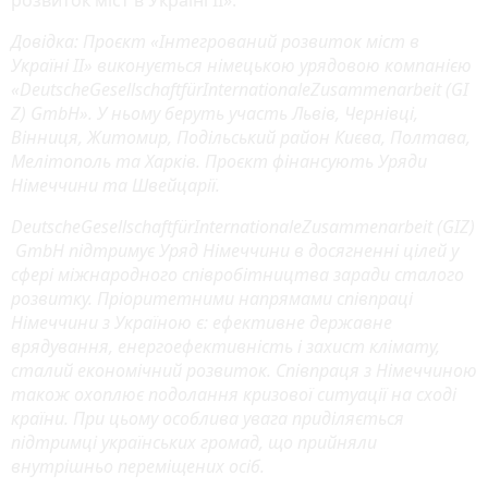
Довідка: Проєкт «Інтегрований розвиток міст в
Україні ІІ» виконується німецькою урядовою компанією
«
Deutsche
Gesellschaft
f
ü
r
Internationale
Zusammenarbeit
(
GI
Z
)
GmbH
». У ньому беруть участь Львів, Чернівці,
Вінниця, Житомир, Подільський район Києва, Полтава,
Мелітополь та Харків. Проєкт фінансують Уряди
Німеччини та Швейцарії.
Deutsche
Gesellschaft
f
ü
r
Internationale
Zusammenarbeit
(
GIZ
)
GmbH
підтримує Уряд Німеччини в досягненні цілей у
сфері міжнародного співробітництва заради сталого
розвитку. Пріоритетними напрямами співпраці
Німеччини з Україною є: ефективне державне
врядування, енергоефективність і захист клімату,
сталий економічний розвиток. Співпраця з Німеччиною
також охоплює подолання кризової ситуації на сході
країни.
При цьому особлива увага приділяється
підтримці українських громад, що прийняли
внутрішньо переміщених осіб.