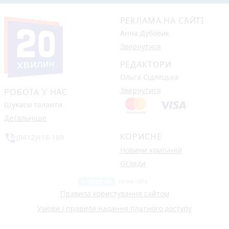
РЕКЛАМА НА САЙТІ
Анна Дубовик
Звернутися
РЕДАКТОРИ
Ольга Сідлецька
Звернутися
РОБОТА У НАС
Шукаєм таланти
Детальніше
КОРИСНЕ
phone_in_talk
(0412)418-189
Новини компаній
Огляди
Правила користування сайтом
Умови і правила надання платного доступу