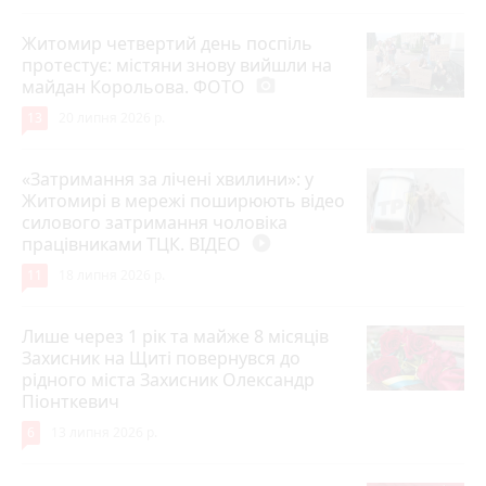
Житомир четвертий день поспіль
протестує: містяни знову вийшли на
майдан Корольова. ФОТО
photo_camera
13
20 липня 2026 р.
«Затримання за лічені хвилини»: у
Житомирі в мережі поширюють відео
силового затримання чоловіка
працівниками ТЦК. ВІДЕО
play_circle_filled
11
18 липня 2026 р.
Лише через 1 рік та майже 8 місяців
Захисник на Щиті повернувся до
рідного міста Захисник Олександр
Піонткевич
6
13 липня 2026 р.