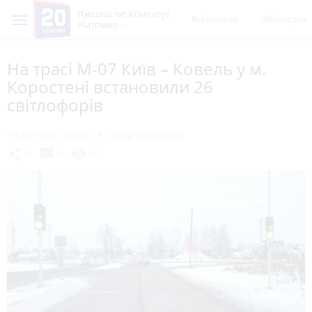
Пишеш ти! Коментує
Всі новини
Обговорен
Житомир
На трасі М-07 Київ – Ковель у м.
Коростені встановили 26
світлофорів
14 лютого 2018 р.
Анна Сергієнко
chat_bubble
share
visibility
0
0
37