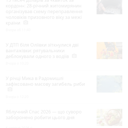
15 тисяч доларів за «квиток за
кордон»: 28-річний житомирянин
організував схему переправлення
чоловіків призовного віку за межі
країни
photo_camera
Вчора об 11:40
У ДТП біля Оліївки зіткнулися дві
вантажівки: рятувальники
деблокували одного з водіїв
photo_camera
Вчора о 10:20
У річці Мика в Радомишлі
зафіксовано масову загибель риби
photo_camera
Вчора о 12:20
Яблучний Спас 2026 — що суворо
заборонено робити цього дня
6 серпня 2026 р.