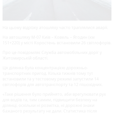
На цьому відрізку атошляху часто траплялися аварії.
На автошляху М-07 Київ – Ковель – Ягодин (км
151+220) у місті Коростень встановили 26 світлофорів.
Про це повідомляє Служба автомобільних доріг у
Житомирській області.
Ця ділянка була концентрацією дорожньо-
транспортних пригод. Кілька тижнів тому тут
встановили та у тестовому режимі запустили 14
світлофорів для автотранспорту та 12 пішохідних.
«Таке рішення було прийнято, аби врегулювати рух
для водіїв та, тим самим, підвищити безпеку на
ділянці, оскільки ні розмітка, ні дорожні знаки
бажаного результату не дали. Статистика після