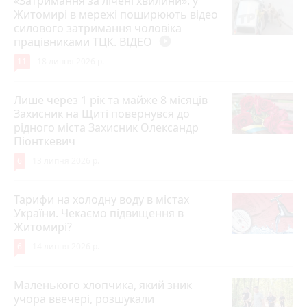
«Затримання за лічені хвилини»: у
Житомирі в мережі поширюють відео
силового затримання чоловіка
працівниками ТЦК. ВІДЕО
play_circle_filled
11
18 липня 2026 р.
Лише через 1 рік та майже 8 місяців
Захисник на Щиті повернувся до
рідного міста Захисник Олександр
Піонткевич
6
13 липня 2026 р.
Тарифи на холодну воду в містах
України. Чекаємо підвищення в
Житомирі?
6
14 липня 2026 р.
Маленького хлопчика, який зник
учора ввечері, розшукали