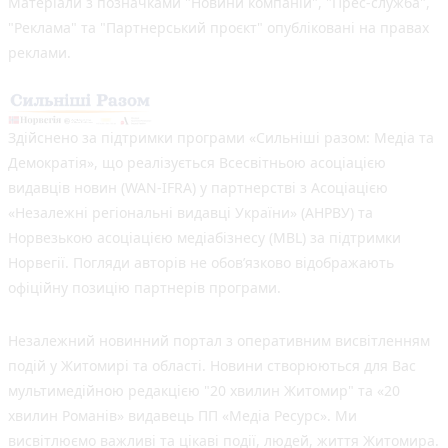
Матеріали з позначками "Новини компаній", "Прес-служба",
"Реклама" та "Партнерський проєкт" опубліковані на правах
реклами.
Здійснено за підтримки програми «Сильніші разом: Медіа та
Демократія», що реалізується Всесвітньою асоціацією
видавців новин (WAN-IFRA) у партнерстві з Асоціацією
«Незалежні регіональні видавці України» (АНРВУ) та
Норвезькою асоціацією медіабізнесу (MBL) за підтримки
Норвегії. Погляди авторів не обов’язково відображають
офіційну позицію партнерів програми.
Незалежний новинний портал з оперативним висвітленням
подій у Житомирі та області. Новини створюються для Вас
мультимедійною редакцією "20 хвилин Житомир" та «20
хвилин Романів» видавець ПП «Медіа Ресурс». Ми
висвітлюємо важливі та цікаві події, людей, життя Житомира.