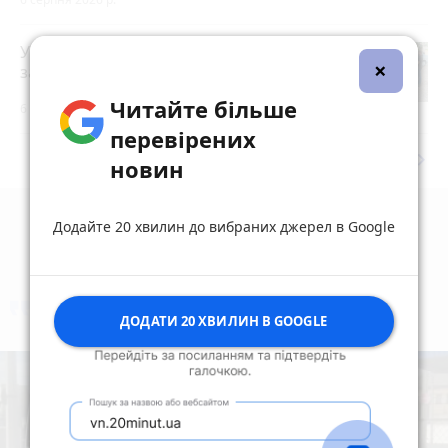
У Житомирі правоохоронці
×
затримали торговця зброєю
photo_camera
Читайте більше
6 серпня 2026 р.
перевірених
keyboard_arrow_right
Дивитись ще
новин
Додайте 20 хвилин до вибраних джерел в Google
коментують
Найчастіше
ДОДАТИ 20 ХВИЛИН В GOOGLE