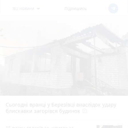
Всі новини
Підпишись
Сьогодні вранці у Березівці внаслідок удару
блискавки загорівся будинок
photo_camera