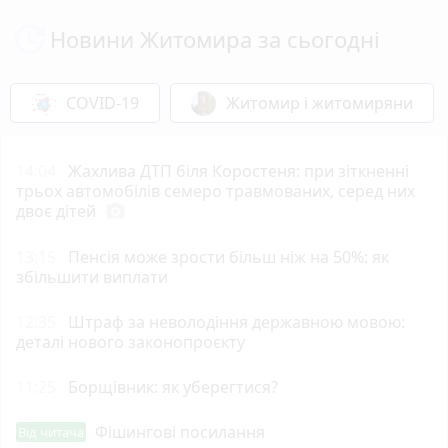
Новини Житомира за сьогодні
COVID-19
Житомир і житомиряни
14:04
Жахлива ДТП біля Коростеня: при зіткненні
трьох автомобілів семеро травмованих, серед них
двоє дітей
photo_camera
13:15
Пенсія може зрости більш ніж на 50%: як
збільшити виплати
12:35
Штраф за неволодіння державною мовою:
деталі нового законопроєкту
11:25
Борщівник: як уберегтися?
Фішингові посилання
Від читача