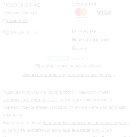
Звернутися
РОБОТА У НАС
Шукаєм таланти
Детальніше
КОРИСНЕ
phone_in_talk
(0412)418-189
Новини компаній
Огляди
Правила користування сайтом
Умови і правила надання платного доступу
Редакція керується в своїй роботі
"Кодексом етики
українського журналіста"
, затвердженим Комісією з
журналістської етики. Поскаржитись на матеріал до Комісії
можна
тут
Видання є членом
Асоціації Незалежні регіональні видавці
України
та Всесвітньої асоціації видавців
WAN-IFRA