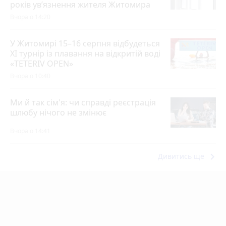
років ув’язнення жителя Житомира
Вчора о 14:20
У Житомирі 15–16 серпня відбудеться
XI турнір із плавання на відкритій воді
«TETERIV OPEN»
Вчора о 10:40
Ми й так сім'я: чи справді реєстрація
шлюбу нічого не змінює
Вчора о 14:41
keyboard_arrow_right
Дивитись ще