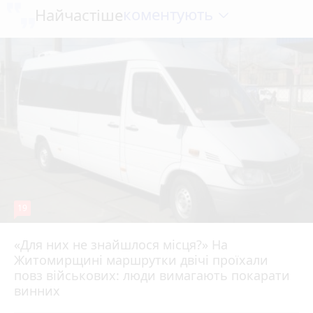
коментують
Найчастіше
19
«Для них не знайшлося місця?» На
Житомирщині маршрутки двічі проїхали
17 липня 2026 р.
повз військових: люди вимагають покарати
винних