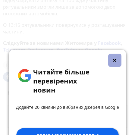
Відбуксирувати автівку на проїжджу частину
рятувальники змогли лише за допомогою двох
пожежних автомобілів.
О 13:15 рятувальники повернулися у розташування
частини.
Слідкуйте за новинами Житомира у
Facebook
,
Telegram
,
Instagram
,
YouTube
та
Google
×
Рятувальники
погода
Дороги
Читайте більше
перевірених
новин
Коментарі
Додайте 20 хвилин до вибраних джерел в Google