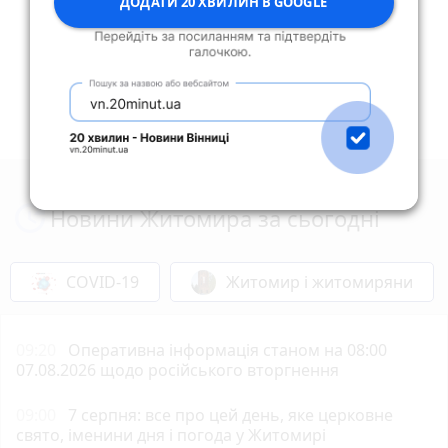
ДОДАТИ 20 ХВИЛИН В GOOGLE
Опублікувати коментар
Новини Житомира за сьогодні
COVID-19
Житомир і житомиряни
09:20
Оперативна інформація станом на 08:00
07.08.2026 щодо російського вторгнення
09:00
7 серпня: все про цей день, яке церковне
свято, іменини дня і погода у Житомирі