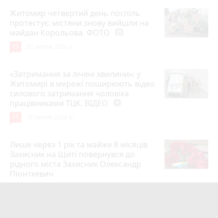
Житомир четвертий день поспіль
протестує: містяни знову вийшли на
майдан Корольова. ФОТО
photo_camera
13
20 липня 2026 р.
«Затримання за лічені хвилини»: у
Житомирі в мережі поширюють відео
силового затримання чоловіка
працівниками ТЦК. ВІДЕО
play_circle_filled
11
18 липня 2026 р.
Лише через 1 рік та майже 8 місяців
Захисник на Щиті повернувся до
рідного міста Захисник Олександр
Піонткевич
6
13 липня 2026 р.
Тарифи на холодну воду в містах