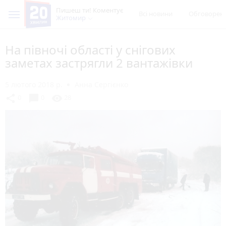
Пишеш ти! Коментує
Всі новини
Обговорен
Житомир
На півночі області у снігових
заметах застрягли 2 вантажівки
5 лютого 2018 р.
Анна Сергієнко
chat_bubble
share
visibility
0
0
28