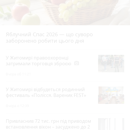
Яблучний Спас 2026 — що суворо
заборонено робити цього дня
У Житомирі правоохоронці
затримали торговця зброєю
photo_camera
Вчора об 11:21
У Житомирі відбудеться родинний
фестиваль «Полісся. Вареник FEST»
Вчора о 12:39
Привласнив 72 тис. грн під приводом
встановлення вікон – засуджено до 2