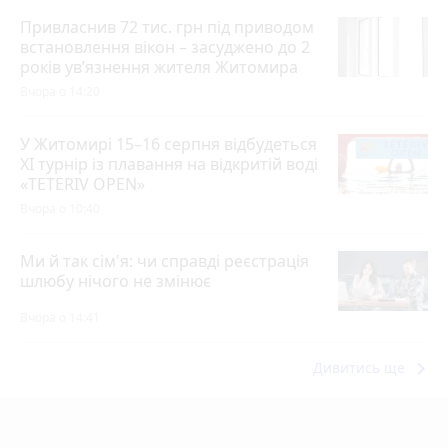
Привласнив 72 тис. грн під приводом
встановлення вікон – засуджено до 2
років ув’язнення жителя Житомира
Вчора о 14:20
У Житомирі 15–16 серпня відбудеться
XI турнір із плавання на відкритій воді
«TETERIV OPEN»
Вчора о 10:40
Ми й так сім'я: чи справді реєстрація
шлюбу нічого не змінює
Вчора о 14:41
keyboard_arrow_right
Дивитись ще