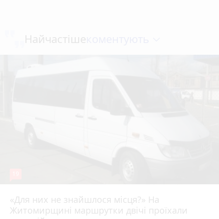
коментують
Найчастіше
19
«Для них не знайшлося місця?» На
Житомирщині маршрутки двічі проїхали
17 липня 2026 р.