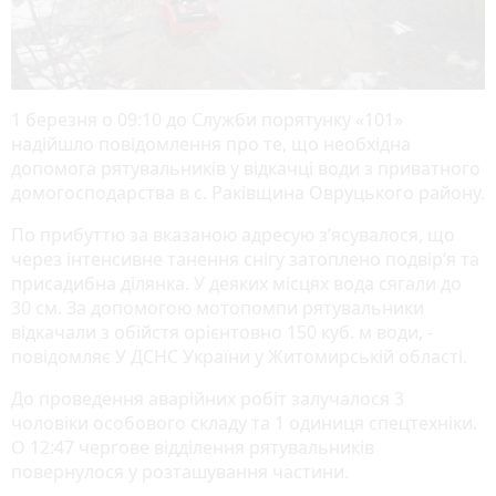
1 березня о 09:10 до Служби порятунку «101»
надійшло повідомлення про те, що необхідна
допомога рятувальників у відкачці води з приватного
домогосподарства в с. Раківщина Овруцького району.
По прибуттю за вказаною адресую з’ясувалося, що
через інтенсивне танення снігу затоплено подвір’я та
присадибна ділянка. У деяких місцях вода сягали до
30 см. За допомогою мотопомпи рятувальники
відкачали з обійстя орієнтовно 150 куб. м води, -
повідомляє У ДСНС України у Житомирській області.
До проведення аварійних робіт залучалося 3
чоловіки особового складу та 1 одиниця спецтехніки.
О 12:47 чергове відділення рятувальників
повернулося у розташування частини.