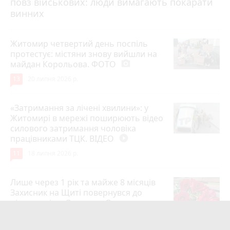
повз військових: люди вимагають покарати
винних
Житомир четвертий день поспіль
протестує: містяни знову вийшли на
майдан Корольова. ФОТО
photo_camera
13
20 липня 2026 р.
«Затримання за лічені хвилини»: у
Житомирі в мережі поширюють відео
силового затримання чоловіка
працівниками ТЦК. ВІДЕО
play_circle_filled
11
18 липня 2026 р.
Лише через 1 рік та майже 8 місяців
Захисник на Щиті повернувся до
рідного міста Захисник Олександр
Піонткевич
6
13 липня 2026 р.