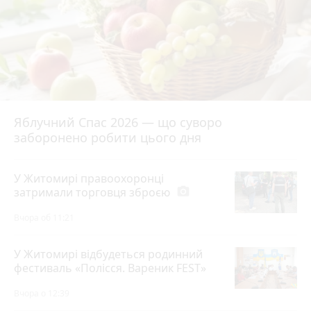
Яблучний Спас 2026 — що суворо
заборонено робити цього дня
У Житомирі правоохоронці
затримали торговця зброєю
photo_camera
Вчора об 11:21
У Житомирі відбудеться родинний
фестиваль «Полісся. Вареник FEST»
Вчора о 12:39