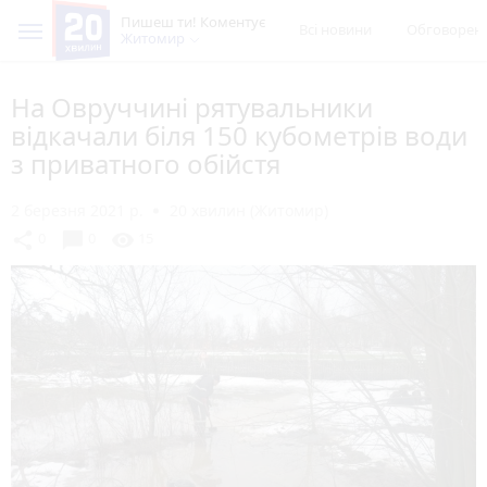
Пишеш ти! Коментує
Всі новини
Обговорен
Житомир
На Овруччині рятувальники
відкачали біля 150 кубометрів води
з приватного обійстя
2 березня 2021 р.
20 хвилин (Житомир)
chat_bubble
share
visibility
0
0
15