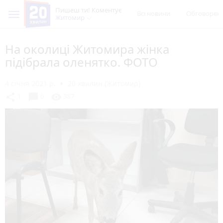
Пишеш ти! Коментує
Всі новини
Обговорен
Житомир
На околиці Житомира жінка
підібрала оленятко. ФОТО
4 січня 2021 р.
20 хвилин (Житомир)
chat_bubble
share
visibility
1
0
387