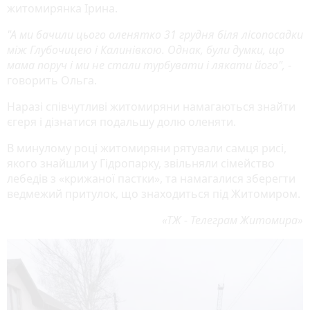
житомирянка Ірина.
"А ми бачили цього оленятко 31 грудня біля лісопосадки
між Глубочицею і Калинівкою. Однак, були думки, що
мама поруч і ми не стали турбувати і лякати його",
-
говорить Ольга.
Наразі співчутливі житомиряни намагаються знайти
єгеря і дізнатися подальшу долю оленяти.
В минулому році житомиряни рятували самця рисі,
якого знайшли у Гідропарку, звільняли сімейство
лебедів з «крижаної пастки», та намагалися зберегти
ведмежий притулок, що знаходиться під Житомиром.
«ТЖ - Телеграм Житомира»