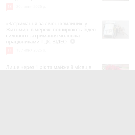
13
20 липня 2026 р.
«Затримання за лічені хвилини»: у
Житомирі в мережі поширюють відео
силового затримання чоловіка
працівниками ТЦК. ВІДЕО
play_circle_filled
11
18 липня 2026 р.
Лише через 1 рік та майже 8 місяців
Захисник на Щиті повернувся до
рідного міста Захисник Олександр
Піонткевич
6
13 липня 2026 р.
Тарифи на холодну воду в містах
України. Чекаємо підвищення в
Житомирі?
6
14 липня 2026 р.