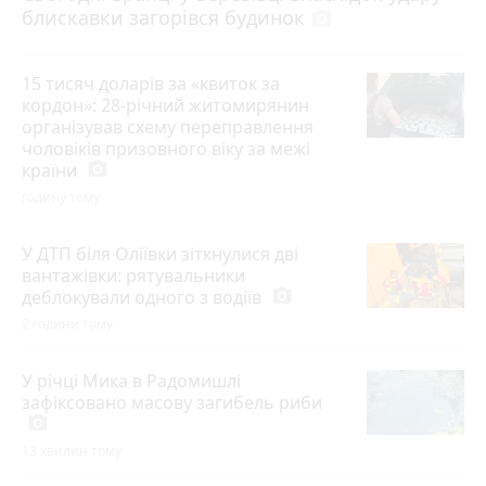
блискавки загорівся будинок
photo_camera
15 тисяч доларів за «квиток за
кордон»: 28-річний житомирянин
організував схему переправлення
чоловіків призовного віку за межі
країни
photo_camera
годину тому
У ДТП біля Оліївки зіткнулися дві
вантажівки: рятувальники
деблокували одного з водіїв
photo_camera
2 години тому
У річці Мика в Радомишлі
зафіксовано масову загибель риби
photo_camera
13 хвилин тому