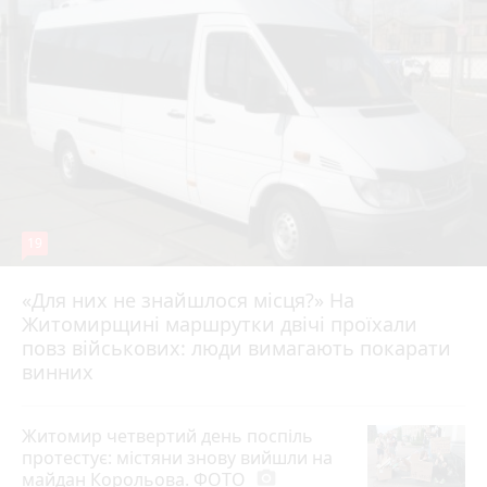
19
«Для них не знайшлося місця?» На
Житомирщині маршрутки двічі проїхали
17 липня 2026 р.
повз військових: люди вимагають покарати
винних
Житомир четвертий день поспіль
протестує: містяни знову вийшли на
майдан Корольова. ФОТО
photo_camera