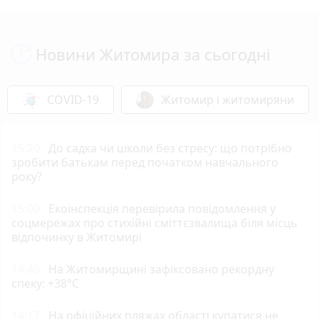
Новини Житомира за сьогодні
COVID-19
Житомир і житомиряни
15:20
До садка чи школи без стресу: що потрібно
зробити батькам перед початком навчального
року?
15:00
Екоінспекція перевірила повідомлення у
соцмережах про стихійні сміттєзвалища біля місць
відпочинку в Житомирі
14:40
Н️а Житомирщині зафіксовано рекордну
спеку: +38°C
14:17
На офіційних пляжах області купатися не