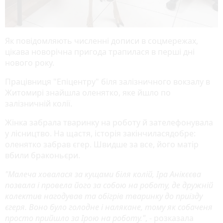
Як повідомляють численні дописи в соцмережах,
цікава новорічна пригода трапилася в перші дні
нового року.
Працівниця "Епіцентру" біля залізничного вокзалу в
Житомирі знайшла оленятко, яке йшло по
залізничній колії.
Жінка забрала тваринку на роботу й зателефонувала
у лісництво. На щастя, історія закінчиласядобре:
оленятко забрав єгер. Швидше за все, його матір
вбили браконьєри.
"Малеча ховалася за кущами біля колій, Іра Анікєєва
позвала і провела його за собою на роботу, де дружній
колектив нагодував та обігрів тваринку до приїзду
єгеря. Воно було голодне і налякане, тому як собаченя
просто прийшло за Ірою на роботу."
, - розказала