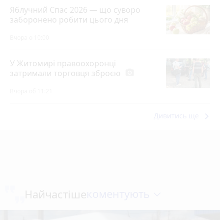
Яблучний Спас 2026 — що суворо
заборонено робити цього дня
Вчора о 10:00
У Житомирі правоохоронці
затримали торговця зброєю
photo_camera
Вчора об 11:21
keyboard_arrow_right
Дивитись ще
коментують
Найчастіше