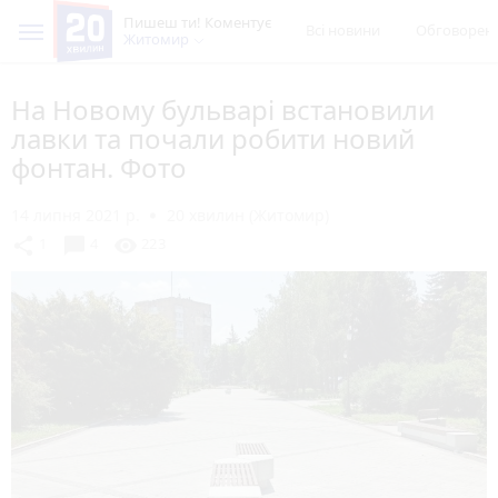
Пишеш ти! Коментує
Всі новини
Обговорен
Житомир
На Новому бульварі встановили
лавки та почали робити новий
фонтан. Фото
14 липня 2021 р.
20 хвилин (Житомир)
chat_bubble
share
visibility
1
4
223