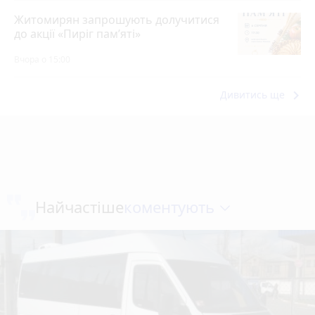
Житомирян запрошують долучитися
до акції «Пиріг пам’яті»
Вчора о 15:00
keyboard_arrow_right
Дивитись ще
коментують
Найчастіше