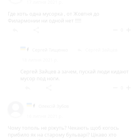
17 липня 2021 р.
Где хоть одна мусорка , от Жовтня до
Филармонии ни одной нет !!!!!
reply
share
remove
add
0
Сергей Тищенко
Сергей Зайцев
reply
18 липня 2021 р.
Сергей Зайцев а зачем, пускай люди кидают
мусор под ноги.
reply
share
remove
add
0
Олексій Зубов
16 липня 2021 р.
Чому тополь не ріжуть? Чекають щоб когось
прибило як на старому бульварі? Цікаво хто