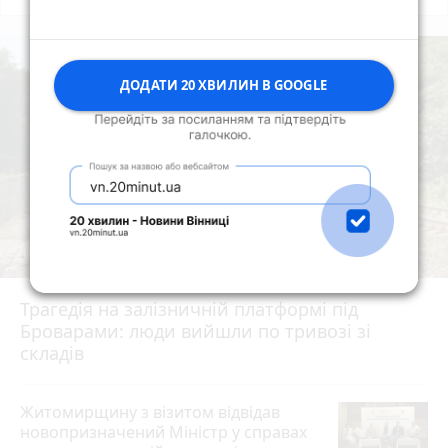
ДОДАТИ 20 ХВИЛИН В GOOGLE
Трагедія на залізничній платформі під
Броварами: люди вийшли по тривозі зі
складів
Житомирщину з візитом відвідав
новопризначений Міністр у справах