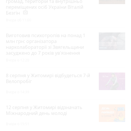
громад, територій та внутрішньо
переміщених осіб України Віталій
Безгін
photo_camera
Вчора об 11:00
Виготовив психотропів на понад 1
млн грн: організатора
нарколабораторії зі Звягельщини
засуджено до 7 років ув'язнення
Вчора о 12:20
8 серпня у Житомирі відбудеться 7-й
Велопробіг
Вчора о 14:39
12 серпня у Житомирі відзначать
Міжнародний день молоді
Вчора о 15:51