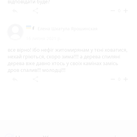
відповідати буде?
reply
share
remove
add
0
Елена Шкатула Ярошинская
16 липня 2021 р.
все вірно! ібо нефіг житомирянам у тєні ховатися,
нехай гріються, скоро зима!!!! а дерева спиляні
дерева вже давно хтось у своїх камінах замісь
дров спалив!!! молодці!!!
reply
share
remove
add
0