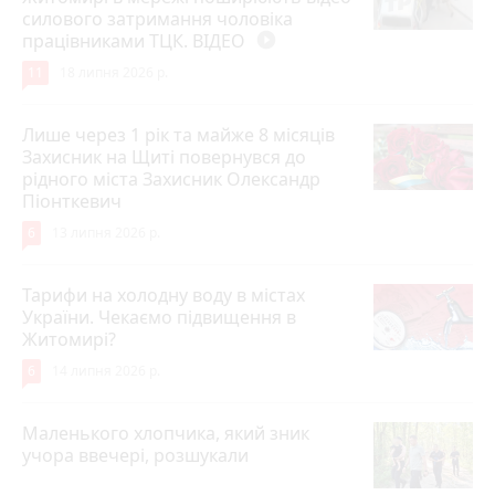
силового затримання чоловіка
працівниками ТЦК. ВІДЕО
play_circle_filled
11
18 липня 2026 р.
Лише через 1 рік та майже 8 місяців
Захисник на Щиті повернувся до
рідного міста Захисник Олександр
Піонткевич
6
13 липня 2026 р.
Тарифи на холодну воду в містах
України. Чекаємо підвищення в
Житомирі?
6
14 липня 2026 р.
Маленького хлопчика, який зник
учора ввечері, розшукали