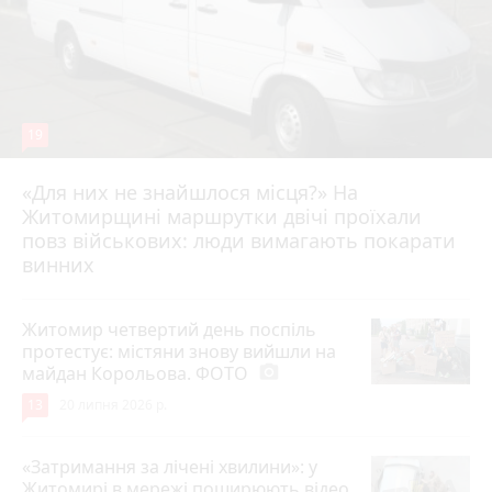
19
«Для них не знайшлося місця?» На
Житомирщині маршрутки двічі проїхали
17 липня 2026 р.
повз військових: люди вимагають покарати
винних
Житомир четвертий день поспіль
протестує: містяни знову вийшли на
майдан Корольова. ФОТО
photo_camera
13
20 липня 2026 р.
«Затримання за лічені хвилини»: у
Житомирі в мережі поширюють відео