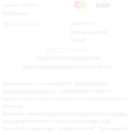
Шукаєм таланти
Детальніше
КОРИСНЕ
phone_in_talk
(0412)418-189
Новини компаній
Огляди
Правила користування сайтом
Умови і правила надання платного доступу
Редакція керується в своїй роботі
"Кодексом етики
українського журналіста"
, затвердженим Комісією з
журналістської етики. Поскаржитись на матеріал до Комісії
можна
тут
Видання є членом
Асоціації Незалежні регіональні видавці
України
та Всесвітньої асоціації видавців
WAN-IFRA
Матеріали з позначками "Новини компаній", "Прес-служба",