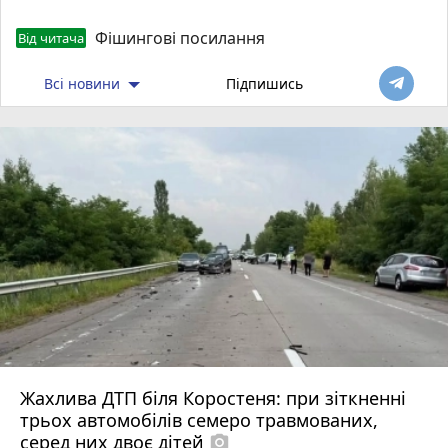
Фішингові посилання
Від читача
Всі новини
Підпишись
Жахлива ДТП біля Коростеня: при зіткненні
трьох автомобілів семеро травмованих,
серед них двоє дітей
photo_camera