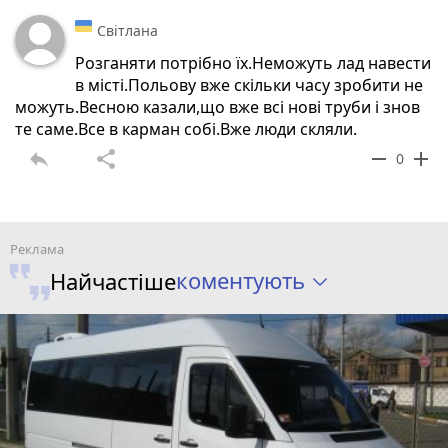
Світлана
Розганяти потрібно їх.Неможуть лад навести
в місті.Польову вже скільки часу зробити не
можуть.Весною казали,що вже всі нові труби і знов
те саме.Все в карман собі.Вже люди скляли.
reply
share
remove
add
0
коментують
Найчастіше