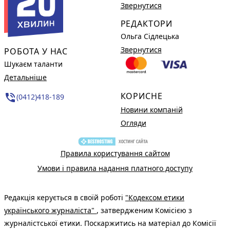
Звернутися
РЕДАКТОРИ
Ольга Сідлецька
Звернутися
РОБОТА У НАС
Шукаєм таланти
Детальніше
КОРИСНЕ
phone_in_talk
(0412)418-189
Новини компаній
Огляди
Правила користування сайтом
Умови і правила надання платного доступу
Редакція керується в своїй роботі
"Кодексом етики
українського журналіста"
, затвердженим Комісією з
журналістської етики. Поскаржитись на матеріал до Комісії