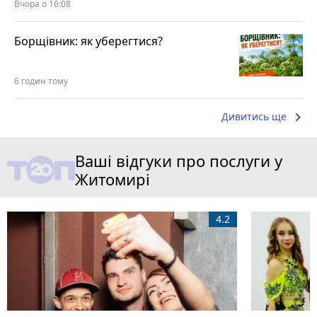
Вчора о 16:08
Борщівник: як уберегтися?
6 годин тому
keyboard_arrow_right
Дивитись ще
Ваші відгуки про послуги у
Житомирі
4.2