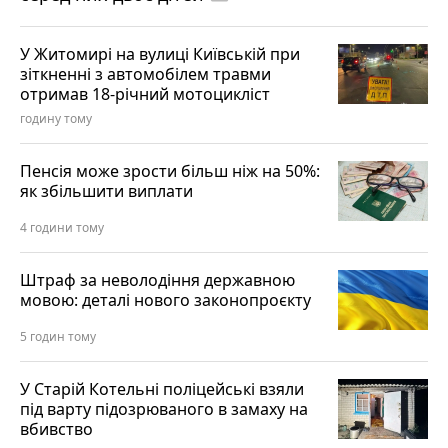
У Житомирі на вулиці Київській при
зіткненні з автомобілем травми
отримав 18-річний мотоцикліст
годину тому
Пенсія може зрости більш ніж на 50%:
як збільшити виплати
4 години тому
Штраф за неволодіння державною
мовою: деталі нового законопроєкту
5 годин тому
У Старій Котельні поліцейські взяли
під варту підозрюваного в замаху на
вбивство