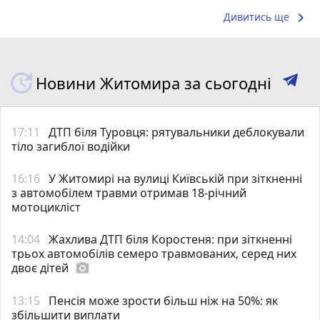
keyboard_arrow_right
Дивитись ще
Новини Житомира за сьогодні
17:11
ДТП біля Туровця: рятувальники деблокували
тіло загиблої водійки
16:16
У Житомирі на вулиці Київській при зіткненні
з автомобілем травми отримав 18-річний
мотоцикліст
14:04
Жахлива ДТП біля Коростеня: при зіткненні
трьох автомобілів семеро травмованих, серед них
двоє дітей
photo_camera
13:15
Пенсія може зрости більш ніж на 50%: як
збільшити виплати