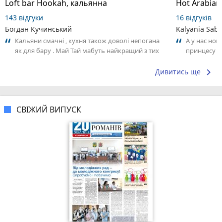
Loft bar Hookah, кальянна
143 відгуки
16 відгуків
Богдан Кучинський
Kalyania Sabe
Кальяни смачні , кухня також доволі непогана
А у нас нов
як для бару . Май Тай мабуть найкращий з тих
принцесу т
що я куштував ) . Повернуся до...
keyboard_arrow_right
Дивитись ще
СВІЖИЙ ВИПУСК