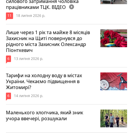
силового затримання чоловіка
працівниками ТЦК. ВІДЕО
play_circle_filled
11
18 липня 2026 р.
Лише через 1 рік та майже 8 місяців
Захисник на Щиті повернувся до
рідного міста Захисник Олександр
Піонткевич
6
13 липня 2026 р.
Тарифи на холодну воду в містах
України. Чекаємо підвищення в
Житомирі?
6
14 липня 2026 р.
Маленького хлопчика, який зник
учора ввечері, розшукали