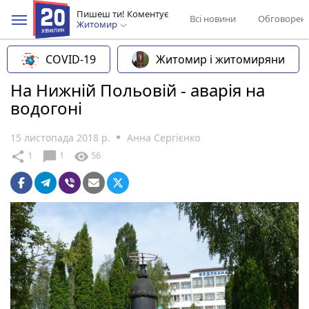
Пишеш ти! Коментує
Всі новини
Обговорен
Житомир
COVID-19
Житомир і житомиряни
На Нижній Польовій - аварія на
водогоні
15 листопада 2018 р.
Анна Сергієнко
chat_bubble
share
visibility
1
1
56