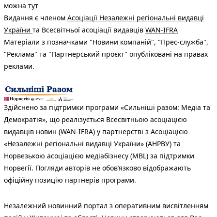
можна
тут
Видання є членом
Асоціації Незалежні регіональні видавці
України
та Всесвітньої асоціації видавців
WAN-IFRA
Матеріали з позначками "Новини компаній", "Прес-служба",
"Реклама" та "Партнерський проєкт" опубліковані на правах
реклами.
Здійснено за підтримки програми «Сильніші разом: Медіа та
Демократія», що реалізується Всесвітньою асоціацією
видавців новин (WAN-IFRA) у партнерстві з Асоціацією
«Незалежні регіональні видавці України» (АНРВУ) та
Норвезькою асоціацією медіабізнесу (MBL) за підтримки
Норвегії. Погляди авторів не обов’язково відображають
офіційну позицію партнерів програми.
Незалежний новинний портал з оперативним висвітленням