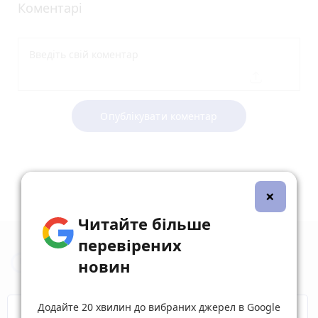
Коментарі
Опублікувати коментар
×
Читайте більше
перевірених
Новини Житомира за сьогодні
новин
Додайте 20 хвилин до вибраних джерел в Google
COVID-19
Житомир і житомиряни