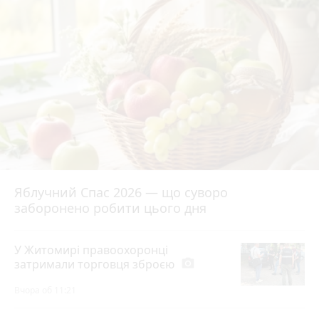
Яблучний Спас 2026 — що суворо
заборонено робити цього дня
У Житомирі правоохоронці
затримали торговця зброєю
photo_camera
Вчора об 11:21