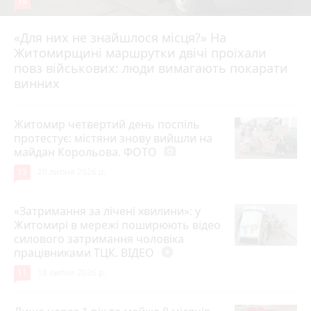
19
«Для них не знайшлося місця?» На
Житомирщині маршрутки двічі проїхали
17 липня 2026 р.
повз військових: люди вимагають покарати
винних
Житомир четвертий день поспіль
протестує: містяни знову вийшли на
майдан Корольова. ФОТО
photo_camera
13
20 липня 2026 р.
«Затримання за лічені хвилини»: у
Житомирі в мережі поширюють відео
силового затримання чоловіка
працівниками ТЦК. ВІДЕО
play_circle_filled
11
18 липня 2026 р.