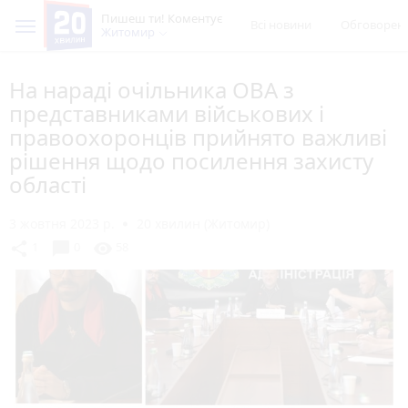
Пишеш ти! Коментує
Всі новини
Обговорен
Житомир
На нараді очільника ОВА з
представниками військових і
правоохоронців прийнято важливі
рішення щодо посилення захисту
області
3 жовтня 2023 р.
20 хвилин (Житомир)
chat_bubble
share
visibility
1
0
58