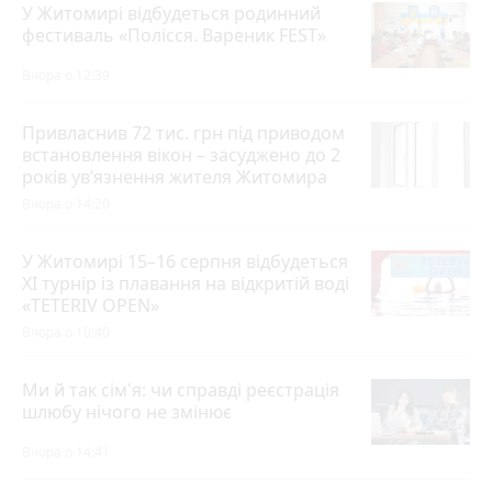
У Житомирі відбудеться родинний
фестиваль «Полісся. Вареник FEST»
Вчора о 12:39
Привласнив 72 тис. грн під приводом
встановлення вікон – засуджено до 2
років ув’язнення жителя Житомира
Вчора о 14:20
У Житомирі 15–16 серпня відбудеться
XI турнір із плавання на відкритій воді
«TETERIV OPEN»
Вчора о 10:40
Ми й так сім'я: чи справді реєстрація
шлюбу нічого не змінює
Вчора о 14:41