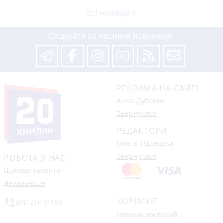
Всі номери >
Слідкуйте за нашими новинами
РЕКЛАМА НА САЙТІ
Анна Дубовик
Звернутися
РЕДАКТОРИ
Ольга Сідлецька
Звернутися
РОБОТА У НАС
Шукаєм таланти
Детальніше
КОРИСНЕ
phone_in_talk
(0412)418-189
Новини компаній