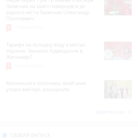
Захисник на Щиті повернувся до
рідного міста Захисник Олександр
Піонткевич
6
13 липня 2026 р.
Тарифи на холодну воду в містах
України. Чекаємо підвищення в
Житомирі?
6
14 липня 2026 р.
Маленького хлопчика, який зник
учора ввечері, розшукали
keyboard_arrow_right
Дивитись ще
СВІЖИЙ ВИПУСК