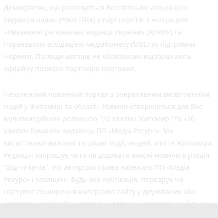
Демократія», що реалізується Всесвітньою асоціацією
видавців новин (WAN-IFRA) у партнерстві з Асоціацією
«Незалежні регіональні видавці України» (АНРВУ) та
Норвезькою асоціацією медіабізнесу (MBL) за підтримки
Норвегії. Погляди авторів не обов’язково відображають
офіційну позицію партнерів програми.
Незалежний новинний портал з оперативним висвітленням
подій у Житомирі та області. Новини створюються для Вас
мультимедійною редакцією "20 хвилин Житомир" та «20
хвилин Романів» видавець ПП «Медіа Ресурс». Ми
висвітлюємо важливі та цікаві події, людей, життя Житомира.
Редакція запрошує читачів додавати власні новини в розділ
"Від читачів". Усі авторські права належать ПП «Медіа
Ресурс» і захищені. Будь-яка публiкацiя, передрук чи
наступне поширення матеріалів сайту у друкованих або
електронних засобах масової інформації можлива не більше
50% обсягу та з обов'язковим посиланням на джерело.