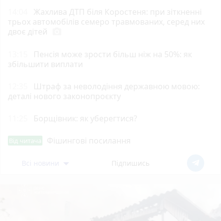
14:04
Жахлива ДТП біля Коростеня: при зіткненні
трьох автомобілів семеро травмованих, серед них
двоє дітей
photo_camera
13:15
Пенсія може зрости більш ніж на 50%: як
збільшити виплати
12:35
Штраф за неволодіння державною мовою:
деталі нового законопроєкту
11:25
Борщівник: як уберегтися?
Фішингові посилання
Від читача
Всі новини
Підпишись