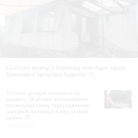
Сьогодні вранці у Березівці внаслідок удару
блискавки загорівся будинок
photo_camera
15 тисяч доларів за «квиток за
кордон»: 28-річний житомирянин
організував схему переправлення
чоловіків призовного віку за межі
країни
photo_camera
Вчора об 11:40