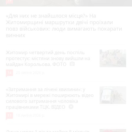
19
«Для них не знайшлося місця?» На
Житомирщині маршрутки двічі проїхали
17 липня 2026 р.
повз військових: люди вимагають покарати
винних
Житомир четвертий день поспіль
протестує: містяни знову вийшли на
майдан Корольова. ФОТО
photo_camera
14
20 липня 2026 р.
«Затримання за лічені хвилини»: у
Житомирі в мережі поширюють відео
силового затримання чоловіка
працівниками ТЦК. ВІДЕО
play_circle_filled
11
18 липня 2026 р.
Лише через 1 рік та майже 8 місяців