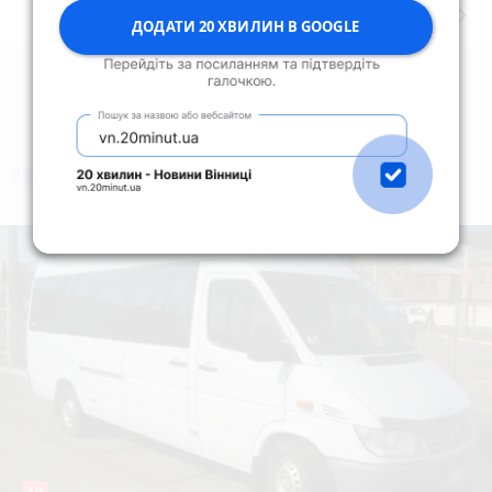
keyboard_arrow_right
Дивитись ще
ДОДАТИ 20 ХВИЛИН В GOOGLE
коментують
Найчастіше