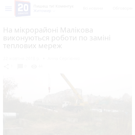
Пишеш ти! Коментує
Всі новини
Обговорен
Житомир
На мікрорайоні Малікова
виконуються роботи по заміні
теплових мереж
22 жовтня 2018 р.
Анна Сергієнко
chat_bubble
share
visibility
1
0
44