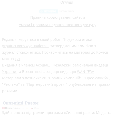
Огляди
Правила користування сайтом
Умови і правила надання платного доступу
Редакція керується в своїй роботі
"Кодексом етики
українського журналіста"
, затвердженим Комісією з
журналістської етики. Поскаржитись на матеріал до Комісії
можна
тут
Видання є членом
Асоціації Незалежні регіональні видавці
України
та Всесвітньої асоціації видавців
WAN-IFRA
Матеріали з позначками "Новини компаній", "Прес-служба",
"Реклама" та "Партнерський проєкт" опубліковані на правах
реклами.
Здійснено за підтримки програми «Сильніші разом: Медіа та