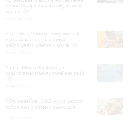
чоловіків призовного віку за межі
країни
photo_camera
Вчора об 11:40
У ДТП біля Оліївки зіткнулися дві
вантажівки: рятувальники
деблокували одного з водіїв
photo_camera
Вчора о 10:20
У річці Мика в Радомишлі
зафіксовано масову загибель риби
photo_camera
Вчора о 12:20
Яблучний Спас 2026 — що суворо
заборонено робити цього дня
6 серпня 2026 р.