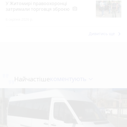
У Житомирі правоохоронці
затримали торговця зброєю
photo_camera
6 серпня 2026 р.
keyboard_arrow_right
Дивитись ще
коментують
Найчастіше