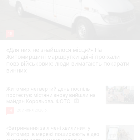
19
«Для них не знайшлося місця?» На
Житомирщині маршрутки двічі проїхали
17 липня 2026 р.
повз військових: люди вимагають покарати
винних
Житомир четвертий день поспіль
протестує: містяни знову вийшли на
майдан Корольова. ФОТО
photo_camera
14
20 липня 2026 р.
«Затримання за лічені хвилини»: у
Житомирі в мережі поширюють відео