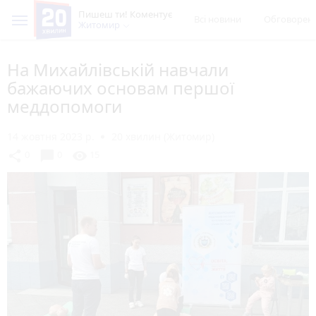
Пишеш ти! Коментує
Всі новини
Обговорен
Житомир
На Михайлівській навчали
бажаючих основам першої
меддопомоги
14 жовтня 2023 р.
20 хвилин (Житомир)
chat_bubble
share
visibility
0
0
15