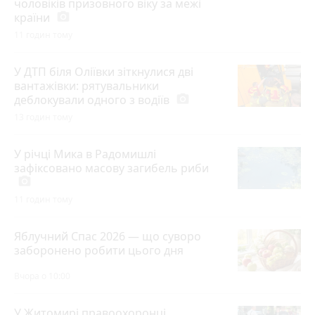
чоловіків призовного віку за межі
країни
photo_camera
11 годин тому
У ДТП біля Оліївки зіткнулися дві
вантажівки: рятувальники
деблокували одного з водіїв
photo_camera
13 годин тому
У річці Мика в Радомишлі
зафіксовано масову загибель риби
photo_camera
11 годин тому
Яблучний Спас 2026 — що суворо
заборонено робити цього дня
Вчора о 10:00
У Житомирі правоохоронці