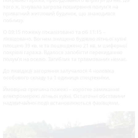
того ж, існувала загроза поширення полум’я на
приватний житловий будинок, що знаходився
поблизу.
О 09:15 пожежу локалізовано та об 11:15 –
ліквідовано. Вогнем знищено будівлю літньої кухні
площею 39 кв. м та пошкоджено 21 кв. м шиферної
покрівлі гаража. Вдалося запобігти перекиданню
полум’я на оселю. Загиблих та травмованих немає.
До ліквідації загоряння залучалося 4 чоловіка
особового складу та 1 одиниця спецтехніки.
Ймовірна причина пожежі – коротке замикання
електромережі літньої кухні. Остаточні обставини
надзвичайної події встановлюються фахівцями.