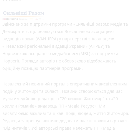
Здійснено за підтримки програми «Сильніші разом: Медіа та
Демократія», що реалізується Всесвітньою асоціацією
видавців новин (WAN-IFRA) у партнерстві з Асоціацією
«Незалежні регіональні видавці України» (АНРВУ) та
Норвезькою асоціацією медіабізнесу (MBL) за підтримки
Норвегії. Погляди авторів не обов’язково відображають
офіційну позицію партнерів програми.
Незалежний новинний портал з оперативним висвітленням
подій у Житомирі та області. Новини створюються для Вас
мультимедійною редакцією "20 хвилин Житомир" та «20
хвилин Романів» видавець ПП «Медіа Ресурс». Ми
висвітлюємо важливі та цікаві події, людей, життя Житомира.
Редакція запрошує читачів додавати власні новини в розділ
"Від читачів". Усі авторські права належать ПП «Медіа