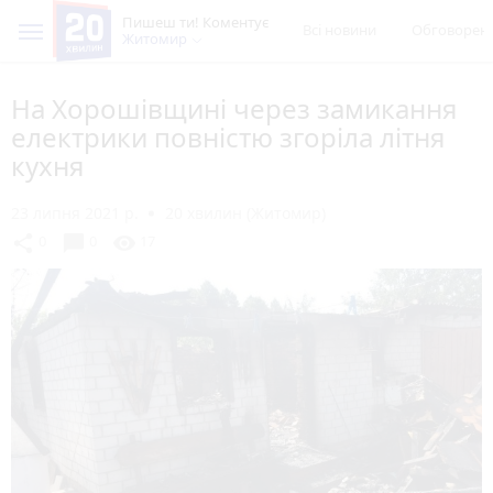
Пишеш ти! Коментує
Всі новини
Обговорен
Житомир
На Хорошівщині через замикання
електрики повністю згоріла літня
кухня
23 липня 2021 р.
20 хвилин (Житомир)
chat_bubble
share
visibility
0
0
17