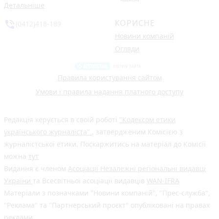
Детальніше
КОРИСНЕ
phone_in_talk
(0412)418-189
Новини компаній
Огляди
Правила користування сайтом
Умови і правила надання платного доступу
Редакція керується в своїй роботі
"Кодексом етики
українського журналіста"
, затвердженим Комісією з
журналістської етики. Поскаржитись на матеріал до Комісії
можна
тут
Видання є членом
Асоціації Незалежні регіональні видавці
України
та Всесвітньої асоціації видавців
WAN-IFRA
Матеріали з позначками "Новини компаній", "Прес-служба",
"Реклама" та "Партнерський проєкт" опубліковані на правах
реклами.