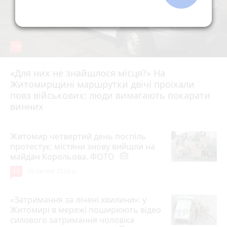
19
«Для них не знайшлося місця?» На
Житомирщині маршрутки двічі проїхали
17 липня 2026 р.
повз військових: люди вимагають покарати
винних
Житомир четвертий день поспіль
протестує: містяни знову вийшли на
майдан Корольова. ФОТО
photo_camera
14
20 липня 2026 р.
«Затримання за лічені хвилини»: у
Житомирі в мережі поширюють відео
силового затримання чоловіка