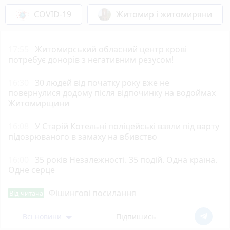
COVID-19
Житомир і житомиряни
17:55
Житомирський обласний центр крові
потребує донорів з негативним резусом!
16:30
30 людей від початку року вже не
повернулися додому після відпочинку на водоймах
Житомирщини
16:08
У Старій Котельні поліцейські взяли під варту
підозрюваного в замаху на вбивство
16:00
35 років Незалежності. 35 подій. Одна країна.
Одне серце
Фішингові посилання
Від читача
Всі новини
Підпишись