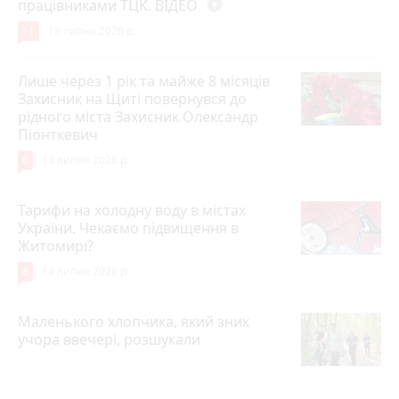
працівниками ТЦК. ВІДЕО
play_circle_filled
11
18 липня 2026 р.
Лише через 1 рік та майже 8 місяців
Захисник на Щиті повернувся до
рідного міста Захисник Олександр
Піонткевич
6
13 липня 2026 р.
Тарифи на холодну воду в містах
України. Чекаємо підвищення в
Житомирі?
6
14 липня 2026 р.
Маленького хлопчика, який зник
учора ввечері, розшукали