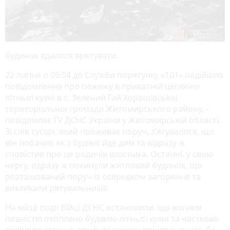
Будинок вдалося врятувати.
22 липня о 09:04 до Служби порятунку «101» надійшло
повідомлення про пожежу в приватній цегляної
літньої кухні в с. Зелений Гай Хорошівської
територіальної громади Житомирського району, -
повідомляє ГУ ДСНС України у Житомирській області.
Зі слів сусіда, який проживає поруч, з’ясувалося, що
він побачив як з будівлі йде дим та відразу ж
сповістив про це родичів власника. Останні, у свою
чергу, одразу ж покинули житловий будинок, що
розташований поруч із осередком загоряння та
викликали рятувальників.
На місці події бійці ДСНС встановили, що вогнем
повністю охоплено будівлю літньої кухні та частково
покрівлю гаража, прибудованого впритул до неї. До