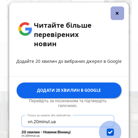
затримали торговця зброєю
photo_camera
×
Вчора об 11:21
Читайте більше
keyboard_arrow_right
Дивитись ще
перевірених
новин
Додайте 20 хвилин до вибраних джерел в Google
коментують
Найчастіше
ДОДАТИ 20 ХВИЛИН В GOOGLE