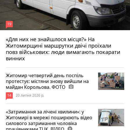
19
«Для них не знайшлося місця?» На
Житомирщині маршрутки двічі проїхали
17 липня 2026 р.
повз військових: люди вимагають покарати
винних
Житомир четвертий день поспіль
протестує: містяни знову вийшли на
майдан Корольова. ФОТО
photo_camera
14
20 липня 2026 р.
«Затримання за лічені хвилини»: у
Житомирі в мережі поширюють відео
силового затримання чоловіка
працівниками ТЦК. ВІДЕО
play_circle_filled