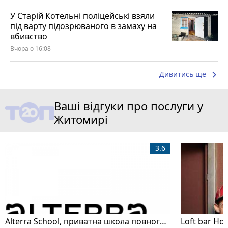
У Старій Котельні поліцейські взяли
під варту підозрюваного в замаху на
вбивство
Вчора о 16:08
keyboard_arrow_right
Дивитись ще
Ваші відгуки про послуги у
Житомирі
3.6
Alterra School, приватна школа повного дня
Loft bar Ho