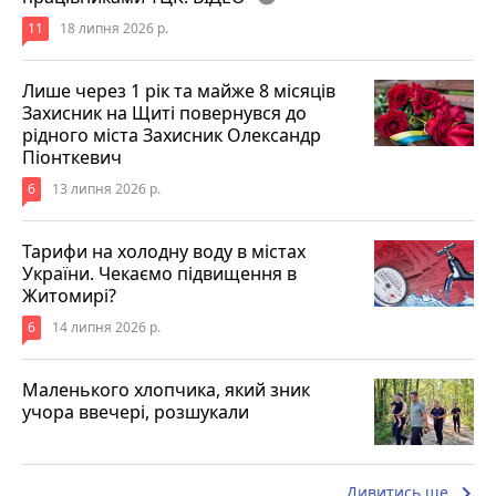
11
18 липня 2026 р.
Лише через 1 рік та майже 8 місяців
Захисник на Щиті повернувся до
рідного міста Захисник Олександр
Піонткевич
6
13 липня 2026 р.
Тарифи на холодну воду в містах
України. Чекаємо підвищення в
Житомирі?
6
14 липня 2026 р.
Маленького хлопчика, який зник
учора ввечері, розшукали
keyboard_arrow_right
Дивитись ще