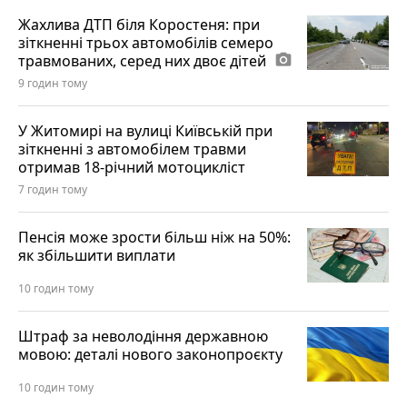
Жахлива ДТП біля Коростеня: при
зіткненні трьох автомобілів семеро
травмованих, серед них двоє дітей
photo_camera
9 годин тому
У Житомирі на вулиці Київській при
зіткненні з автомобілем травми
отримав 18-річний мотоцикліст
7 годин тому
Пенсія може зрости більш ніж на 50%:
як збільшити виплати
10 годин тому
Штраф за неволодіння державною
мовою: деталі нового законопроєкту
10 годин тому