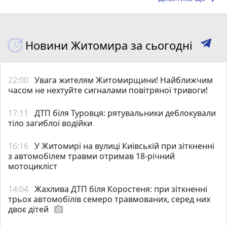
Новини Житомира за сьогодні
22:00
Увага жителям Житомирщини! Найближчим
часом не нехтуйте сигналами повітряної тривоги!
17:11
ДТП біля Туровця: рятувальники деблокували
тіло загиблої водійки
16:16
У Житомирі на вулиці Київській при зіткненні
з автомобілем травми отримав 18-річний
мотоцикліст
14:04
Жахлива ДТП біля Коростеня: при зіткненні
трьох автомобілів семеро травмованих, серед них
двоє дітей
photo_camera