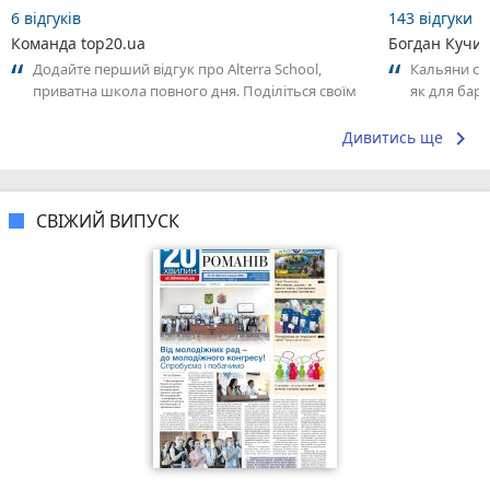
6 відгуків
143 відгуки
Команда top20.ua
Богдан Кучи
Додайте перший відгук про Alterra School,
Кальяни сма
приватна школа повного дня. Поділіться своїм
як для бару
досвідом – що Вам сподобалось, а...
що я куштув
keyboard_arrow_right
Дивитись ще
СВІЖИЙ ВИПУСК