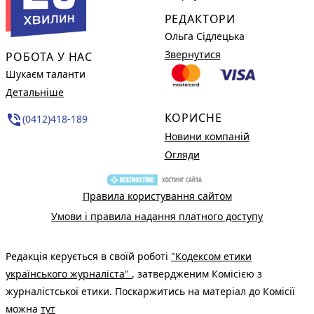
РЕДАКТОРИ
Ольга Сідлецька
Звернутися
РОБОТА У НАС
Шукаєм таланти
Детальніше
КОРИСНЕ
phone_in_talk
(0412)418-189
Новини компаній
Огляди
Правила користування сайтом
Умови і правила надання платного доступу
Редакція керується в своїй роботі
"Кодексом етики
українського журналіста"
, затвердженим Комісією з
журналістської етики. Поскаржитись на матеріал до Комісії
можна
тут