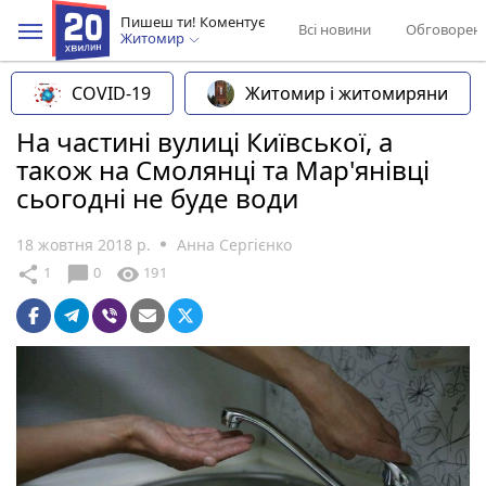
Пишеш ти! Коментує
Всі новини
Обговорен
Житомир
COVID-19
Житомир і житомиряни
На частині вулиці Київської, а
також на Смолянці та Мар'янівці
сьогодні не буде води
18 жовтня 2018 р.
Анна Сергієнко
chat_bubble
share
visibility
1
0
191