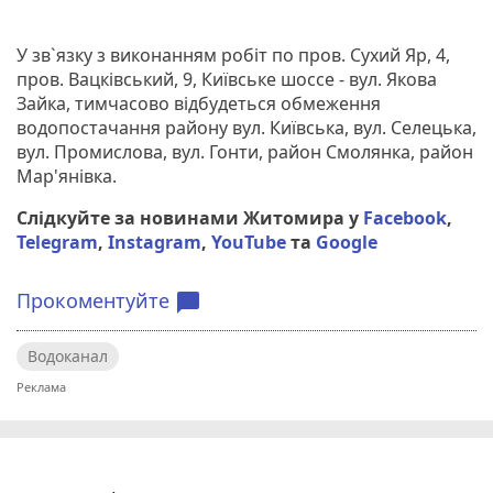
У зв`язку з виконанням робіт по пров. Сухий Яр, 4,
пров. Вацківський, 9, Київське шоссе - вул. Якова
Зайка, тимчасово відбудеться обмеження
водопостачання району вул. Київська, вул. Селецька,
вул. Промислова, вул. Гонти, район Смолянка, район
Мар'янівка.
Слідкуйте за новинами Житомира у
Facebook
,
Telegram
,
Instagram
,
YouTube
та
Google
Прокоментуйте
chat_bubble
Водоканал