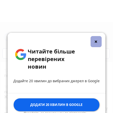
Новини Житомира за сьогодні
×
Читайте більше
COVID-19
Житомир і житомиряни
перевірених
новин
17:55
Житомирський обласний центр крові
потребує донорів з негативним резусом!
Додайте 20 хвилин до вибраних джерел в Google
16:30
30 людей від початку року вже не
повернулися додому після відпочинку на водоймах
Житомирщини
ДОДАТИ 20 ХВИЛИН В GOOGLE
16:08
У Старій Котельні поліцейські взяли під варту