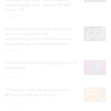
переміщених осіб України Віталій
Безгін
photo_camera
Вчора об 11:00
Виготовив психотропів на понад 1
млн грн: організатора
нарколабораторії зі Звягельщини
засуджено до 7 років ув'язнення
Вчора о 12:20
8 серпня у Житомирі відбудеться 7-й
Велопробіг
Вчора о 14:39
12 серпня у Житомирі відзначать
Міжнародний день молоді
Вчора о 15:51