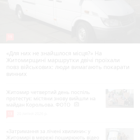
19
«Для них не знайшлося місця?» На
Житомирщині маршрутки двічі проїхали
17 липня 2026 р.
повз військових: люди вимагають покарати
винних
Житомир четвертий день поспіль
протестує: містяни знову вийшли на
майдан Корольова. ФОТО
photo_camera
13
20 липня 2026 р.
«Затримання за лічені хвилини»: у
Житомирі в мережі поширюють відео