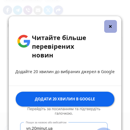
×
Коментарі
Читайте більше
перевірених
новин
Опублікувати коментар
Додайте 20 хвилин до вибраних джерел в Google
ДОДАТИ 20 ХВИЛИН В GOOGLE
Новини Житомира за сьогодні