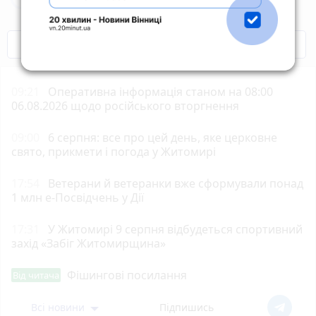
COVID-19
Житомир і житомиряни
09:21
Оперативна інформація станом на 08:00
06.08.2026 щодо російського вторгнення
09:00
6 серпня: все про цей день, яке церковне
свято, прикмети і погода у Житомирі
17:54
Ветерани й ветеранки вже сформували понад
1 млн е-Посвідчень у Дії
17:31
У Житомирі 9 серпня відбудеться спортивний
захід «Забіг Житомирщина»
Фішингові посилання
Від читача
Всі новини
Підпишись