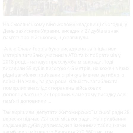
На Смолянському військовому кладовищі сьогодні, у
День захисника України, висадили 27 дубів в знак
пам’яті про військових, що загинули.
Алею Слави Героїв було висаджено за ініціативи
матерів загиблих учасників АТО та їх побратимів у
2018 році, - нагадує пресслужба міськради. Тоді
висадили 55 дубів висотою 4-5 метрів, на кожен з яких
рідні загиблих пов’язали стрічку з іменем загиблого
воїна. На жаль, за два роки кількість загиблих та
померлих внаслідок поранень військових
поповнилася ще 27 Героями. Саме тому висадку Алеї
пам’яті доповнили …
Так вирішили депутати Житомирської міської ради 28
вересня під час 72-ї сесії міської ради. На придбання
саджанців дубів для висадки з іменними табличками
загиблих з місцевого бюджету 270 660 тис. грн.