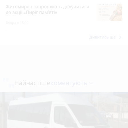
Житомирян запрошують долучитися
до акції «Пиріг пам’яті»
Вчора о 15:00
keyboard_arrow_right
Дивитись ще
коментують
Найчастіше