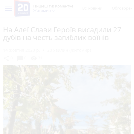
Пишеш ти! Коментує
Всі новини
Обговорен
Житомир
На Алеї Слави Героїв висадили 27
дубів на честь загиблих воїнів
14 жовтня 2020 р.
20 хвилин (Житомир)
chat_bubble
share
visibility
0
0
31