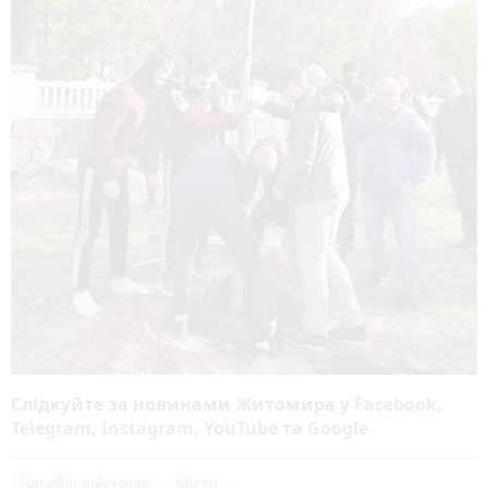
Слідкуйте за новинами Житомира у
Facebook
,
Telegram
,
Instagram
,
YouTube
та
Google
Загиблі військові
Місто