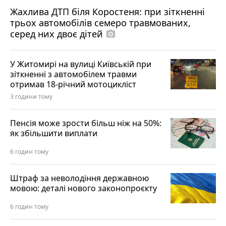
Жахлива ДТП біля Коростеня: при зіткненні
трьох автомобілів семеро травмованих,
серед них двоє дітей
photo_camera
У Житомирі на вулиці Київській при
зіткненні з автомобілем травми
отримав 18-річний мотоцикліст
3 години тому
Пенсія може зрости більш ніж на 50%:
як збільшити виплати
6 годин тому
Штраф за неволодіння державною
мовою: деталі нового законопроєкту
6 годин тому