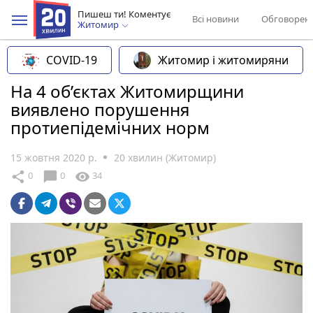
Пишеш ти! Коментує
Всі новини
Обговорен
Житомир
COVID-19
Житомир і житомиряни
На 4 об’єктах Житомирщини
виявлено порушення
протиепідемічних норм
15 жовтня 2020 р.
20 хвилин (Житомир)
chat_bubble
share
visibility
0
0
34