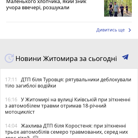
Маленького хлопчика, який зник
учора ввечері, розшукали
keyboard_arrow_right
Дивитись ще
Новини Житомира за сьогодні
17:11
ДТП біля Туровця: рятувальники деблокували
тіло загиблої водійки
16:16
У Житомирі на вулиці Київській при зіткненні
з автомобілем травми отримав 18-річний
мотоцикліст
14:04
Жахлива ДТП біля Коростеня: при зіткненні
трьох автомобілів семеро травмованих, серед них
двоє дітей