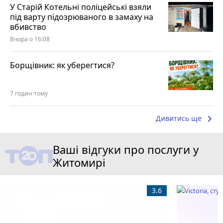
У Старій Котельні поліцейські взяли
під варту підозрюваного в замаху на
вбивство
Вчора о 16:08
Борщівник: як уберегтися?
7 годин тому
keyboard_arrow_right
Дивитись ще
Ваші відгуки про послуги у
Житомирі
3.6