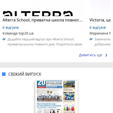
Alterra School, приватна школа повного дня
6 відгуків
6 відгуків
Команда top20.ua
Маринина М
Додайте перший відгук про Alterra School,
Замечатель
приватна школа повного дня. Поділіться своїм
доброжела
досвідом – що Вам сподобалось, а...
коллективо
keyboard_arrow_right
Дивитись ще
СВІЖИЙ ВИПУСК