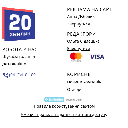
РЕКЛАМА НА САЙТІ
Анна Дубовик
Звернутися
РЕДАКТОРИ
Ольга Сідлецька
Звернутися
РОБОТА У НАС
Шукаєм таланти
Детальніше
КОРИСНЕ
phone_in_talk
(0412)418-189
Новини компаній
Огляди
Правила користування сайтом
Умови і правила надання платного доступу