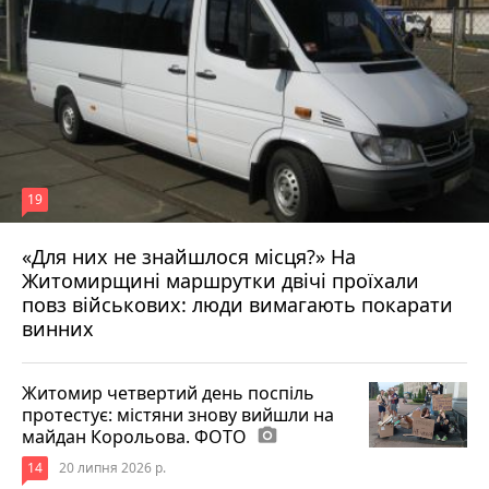
19
«Для них не знайшлося місця?» На
Житомирщині маршрутки двічі проїхали
17 липня 2026 р.
повз військових: люди вимагають покарати
винних
Житомир четвертий день поспіль
протестує: містяни знову вийшли на
майдан Корольова. ФОТО
photo_camera
14
20 липня 2026 р.