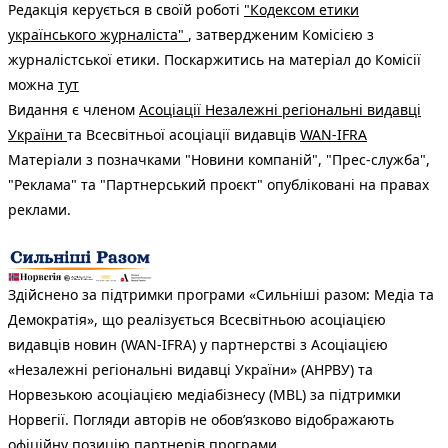
Редакція керується в своїй роботі
"Кодексом етики
українського журналіста"
, затвердженим Комісією з
журналістської етики. Поскаржитись на матеріал до Комісії
можна
тут
Видання є членом
Асоціації Незалежні регіональні видавці
України
та Всесвітньої асоціації видавців
WAN-IFRA
Матеріали з позначками "Новини компаній", "Прес-служба",
"Реклама" та "Партнерський проєкт" опубліковані на правах
реклами.
Здійснено за підтримки програми «Сильніші разом: Медіа та
Демократія», що реалізується Всесвітньою асоціацією
видавців новин (WAN-IFRA) у партнерстві з Асоціацією
«Незалежні регіональні видавці України» (АНРВУ) та
Норвезькою асоціацією медіабізнесу (MBL) за підтримки
Норвегії. Погляди авторів не обов’язково відображають
офіційну позицію партнерів програми.