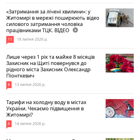
«Затримання за лічені хвилини»: у
Житомирі в мережі поширюють відео
силового затримання чоловіка
працівниками ТЦК. ВІДЕО
play_circle_filled
11
18 липня 2026 р.
Лише через 1 рік та майже 8 місяців
Захисник на Щиті повернувся до
рідного міста Захисник Олександр
Піонткевич
6
13 липня 2026 р.
Тарифи на холодну воду в містах
України. Чекаємо підвищення в
Житомирі?
6
14 липня 2026 р.