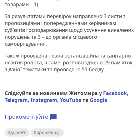
товарами – 1).
За результатами перевірок направлено 3 листи з
пропозиціями і попередженнями керівникам
суб’єктів господарювання щодо усунення виявлених
порушень та 3 – до органів місцевого
самоврядування.
Також проведена певна організаційна та санітарно-
освітня робота, а саме: розповсюджено 29 пам’яток
з даної тематики та проведено 51 бесіду.
Слідкуйте за новинами Житомира у
Facebook
,
Telegram
,
Instagram
,
YouTube
та
Google
Прокоментуйте
chat_bubble
Здоров'я
Коронавірус