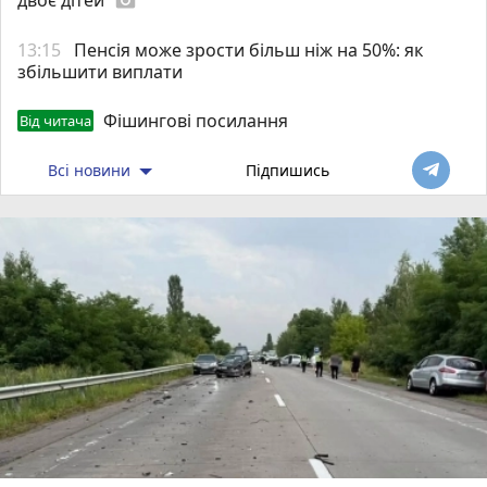
photo_camera
13:15
Пенсія може зрости більш ніж на 50%: як
збільшити виплати
Фішингові посилання
Від читача
Всі новини
Підпишись