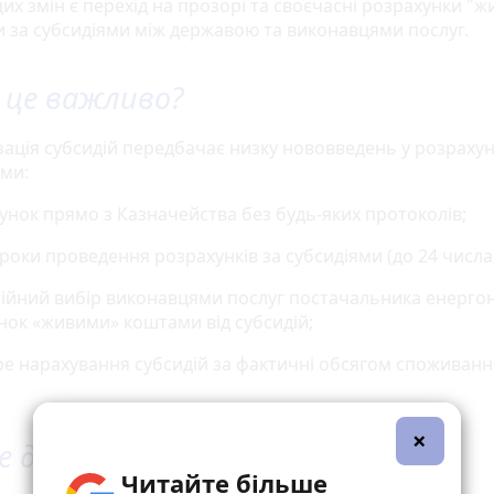
их змін є перехід на прозорі та своєчасні розрахунки "
 за субсидіями між державою та виконавцями послуг.
 це важливо?
ація субсидій передбачає низку нововведень у розрахун
ями:
хунок прямо з Казначейства без будь-яких протоколів;
строки проведення розрахунків за субсидіями (до 24 числа
тійний вибір виконавцями послуг постачальника енергоно
нок «живими» коштами від субсидій;
ре нарахування субсидій за фактичні обсягом споживанн
×
е дає?
Читайте більше