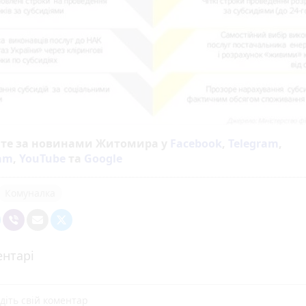
йте за новинами Житомира у
Facebook
,
Telegram
,
ram
,
YouTube
та
Google
Комуналка
нтарі