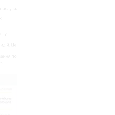
послуги.
х
цесу
идій. Це
вання по
к.