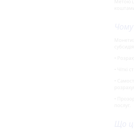
Метою ц
коштами
Чому
Монетиз
субсиді
• Розра
• Чіткі 
• Самос
розраху
• Прозо
послуг.
Що ц