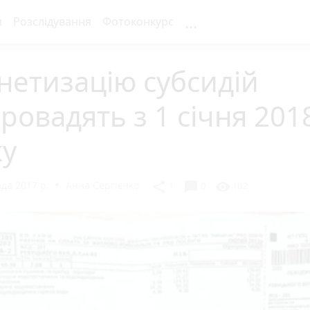
...
я
Розслідування
Фотоконкурс
етизацію субсидій
ровадять з 1 січня 201
ку
да 2017 р.
Анна Сергієнко
chat_bubble
share
visibility
1
0
102