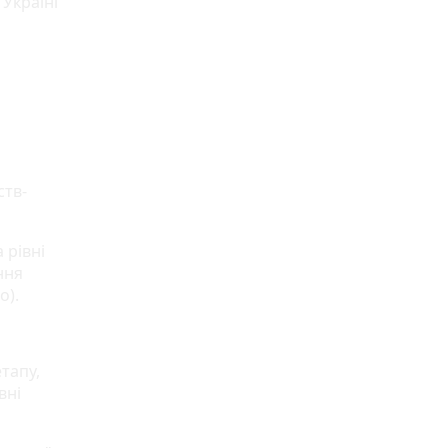
Україні
ств-
 рівні
ння
о).
тапу,
вні