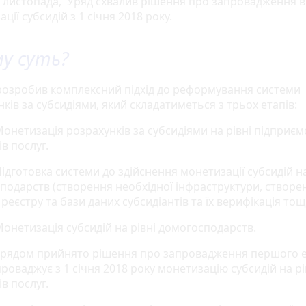
8 листопада, Уряд схвалив рішення про запровадження в 
ції субсидій з 1 січня 2018 року.
му суть?
розробив комплексний підхід до реформування системи
ків за субсидіями, який складатиметься з трьох етапів:
тизація розрахунків за субсидіями на рівні підприєм
в послуг.
отовка системи до здійснення монетизації субсидій на
подарств (створення необхідної інфраструктури, створе
реєстру та бази даних субсидіантів та їх верифікація тощ
тизація субсидій на рівні домогосподарств.
Урядом прийнято рішення про запровадження першого е
роваджує з 1 січня 2018 року монетизацію субсидій на рі
в послуг.