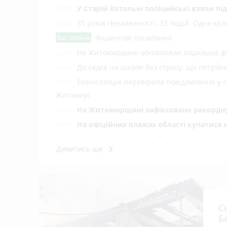
У Старій Котельні поліцейські взяли пі
16:08
35 років Незалежності. 35 подій. Одна кра
16:00
Від читача
Фішингові посилання
На Житомирщині обговорили подальше фу
15:40
До садка чи школи без стресу: що потріб
15:20
Екоінспекція перевірила повідомлення у с
15:00
Житомирі
Н️а Житомирщині зафіксовано рекордну 
14:40
На офіційних пляжах області купатися 
14:17
У Житомирі у свято Яблучного Спаса «Пи
14:00
keyboard_arrow_right
Дивитись ще
photo_camera
України
Подробиці ДТП біля Оліївки: травмовано 
12:55
У Коростенському ТЦК під час проходж
12:40
У річці Мика в Радомишлі зафіксовано
12:20
С
Сьогодні вранці у Березівці внаслідок 
12:00
Б
15 тисяч доларів за «квиток за кордон
11:40