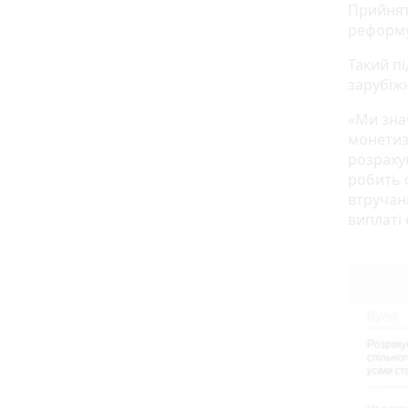
Прийнят
реформу
Такий п
зарубіжн
«Ми зна
монетиза
розраху
робить 
втручан
виплаті 