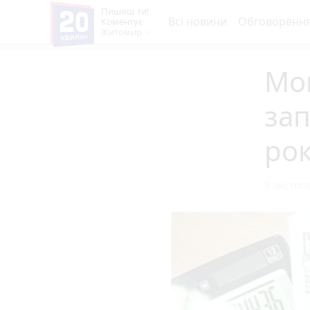
Пишеш ти!
Всі новини
Обговоренн
Коментує
Житомир
Мон
зап
ро
9 листопа