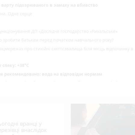
д варту підозрюваного в замаху на вбивство
їна. Одне серце
нкціонування ДП «Дослідне господарство «Рихальське»
но зробити батькам перед початком навчального року?
оцмережах про стихійні сміттєзвалища біля місць відпочинку в
спеку: +38°C
не рекомендовано: вода на відповідає нормам
ріг пам'яті» об' єднав рідних загиблих Захисників і Захис
водія вантажівки - 21-річного житомирянина
ення ВЛК помер чоловік
photo_camera
 масову загибель риби
ьогодні вранці у
photo_camera
удару блискавки загорівся будинок
ерезівці внаслідок
»: 28-річний житомирянин організував схему переправлення