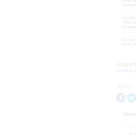
Слідку
Instag
Гроші
Коме