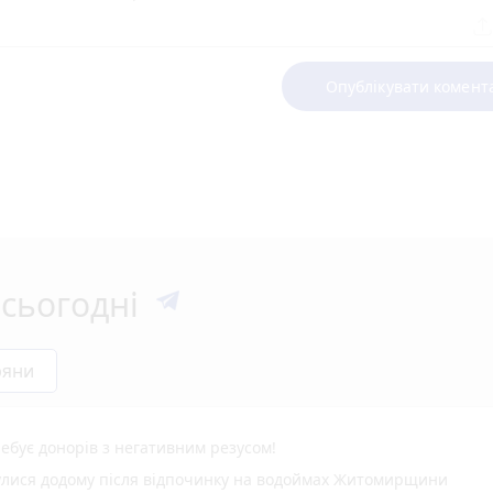
Опублікувати комент
сьогодні
ряни
ебує донорів з негативним резусом!
нулися додому після відпочинку на водоймах Житомирщини