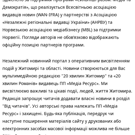
Демократія», що реалізується Всесвітньою асоціацією
видавців новин (WAN-IFRA) у партнерстві з Асоціацією
«Незалежні регіональні видавці України» (АНРВУ) та
Норвезькою асоціацією медіабізнесу (MBL) за підтримки
Норвегії. Погляди авторів не обов’язково відображають
офіційну позицію партнерів програми.
Незалежний новинний портал з оперативним висвітленням
подій у Житомирі та області. Новини створюються для Вас
мультимедійною редакцією "20 хвилин Житомир" та «20
хвилин Романів» видавець ПП «Медіа Ресурс». Ми
висвітлюємо важливі та цікаві події, людей, життя Житомира.
Редакція запрошує читачів додавати власні новини в розділ
"Від читачів". Усі авторські права належать ПП «Медіа
Ресурс» і захищені. Будь-яка публiкацiя, передрук чи
наступне поширення матеріалів сайту у друкованих або
електронних засобах масової інформації можлива не більше