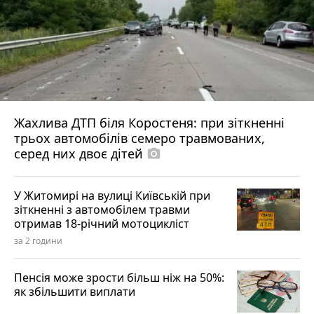
Жахлива ДТП біля Коростеня: при зіткненні
трьох автомобілів семеро травмованих,
серед них двоє дітей
photo_camera
У Житомирі на вулиці Київській при
зіткненні з автомобілем травми
отримав 18-річний мотоцикліст
за 2 години
Пенсія може зрости більш ніж на 50%:
як збільшити виплати