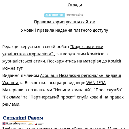
Огляди
Правила користування сайтом
Умови і правила надання платного доступу
Редакція керується в своїй роботі
"Кодексом етики
українського журналіста"
, затвердженим Комісією з
журналістської етики. Поскаржитись на матеріал до Комісії
можна
тут
Видання є членом
Асоціації Незалежні регіональні видавці
України
та Всесвітньої асоціації видавців
WAN-IFRA
Матеріали з позначками "Новини компаній", "Прес-служба",
"Реклама" та "Партнерський проєкт" опубліковані на правах
реклами.
Здійснено за підтримки програми «Сильніші разом: Медіа та