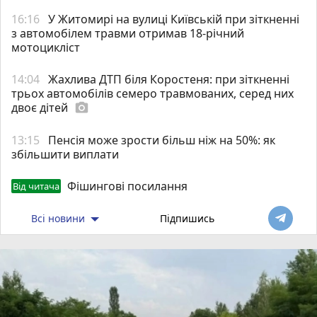
16:16
У Житомирі на вулиці Київській при зіткненні
з автомобілем травми отримав 18-річний
мотоцикліст
14:04
Жахлива ДТП біля Коростеня: при зіткненні
трьох автомобілів семеро травмованих, серед них
двоє дітей
photo_camera
13:15
Пенсія може зрости більш ніж на 50%: як
збільшити виплати
Фішингові посилання
Від читача
Всі новини
Підпишись