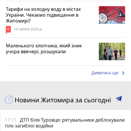
Тарифи на холодну воду в містах
України. Чекаємо підвищення в
Житомирі?
6
14 липня 2026 р.
Маленького хлопчика, який зник
учора ввечері, розшукали
keyboard_arrow_right
Дивитись ще
Новини Житомира за сьогодні
17:11
ДТП біля Туровця: рятувальники деблокували
тіло загиблої водійки