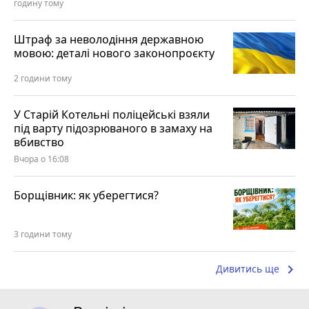
годину тому
Штраф за неволодіння державною
мовою: деталі нового законопроєкту
2 години тому
У Старій Котельні поліцейські взяли
під варту підозрюваного в замаху на
вбивство
Вчора о 16:08
Борщівник: як уберегтися?
3 години тому
keyboard_arrow_right
Дивитись ще