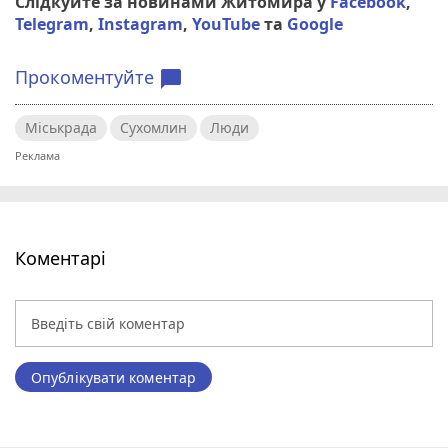
Слідкуйте за новинами Житомира у
Facebook
,
Telegram
,
Instagram
,
YouTube
та
Google
Прокоментуйте
chat_bubble
Міськрада
Сухомлин
Люди
Коментарі
Опублікувати коментар