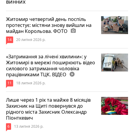
винних
Житомир четвертий день поспіль
протестує: містяни знову вийшли на
майдан Корольова. ФОТО
photo_camera
14
20 липня 2026 р.
«Затримання за лічені хвилини»: у
Житомирі в мережі поширюють відео
силового затримання чоловіка
працівниками ТЦК. ВІДЕО
play_circle_filled
11
18 липня 2026 р.
Лише через 1 рік та майже 8 місяців
Захисник на Щиті повернувся до
рідного міста Захисник Олександр
Піонткевич
6
13 липня 2026 р.