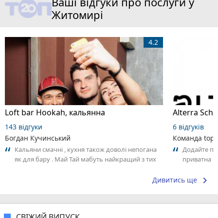
Ваші відгуки про послуги у
Житомирі
4.2
Loft bar Hookah, кальянна
143 відгуки
6 відгуків
Богдан Кучинський
Команда top2
Кальяни смачні , кухня також доволі непогана
Додайте пер
як для бару . Май Тай мабуть найкращий з тих
приватна ш
що я куштував ) . Повернуся до...
досвідом – 
keyboard_arrow_right
Дивитись ще
СВІЖИЙ ВИПУСК