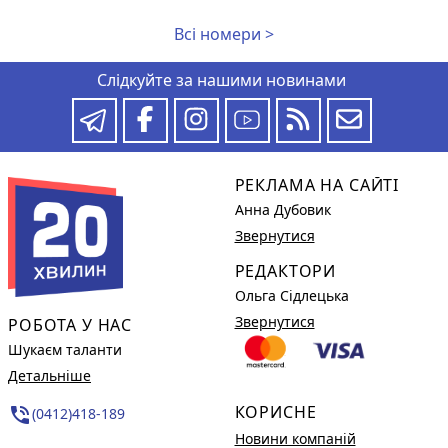
Всі номери >
Слідкуйте за нашими новинами
РЕКЛАМА НА САЙТІ
Анна Дубовик
Звернутися
РЕДАКТОРИ
Ольга Сідлецька
Звернутися
РОБОТА У НАС
Шукаєм таланти
Детальніше
КОРИСНЕ
phone_in_talk
(0412)418-189
Новини компаній