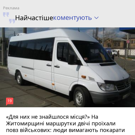
коментують
Найчастіше
19
«Для них не знайшлося місця?» На
Житомирщині маршрутки двічі проїхали
17 липня 2026 р.
повз військових: люди вимагають покарати