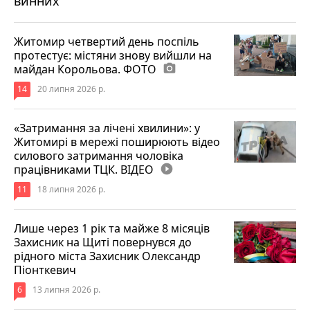
винних
Житомир четвертий день поспіль
протестує: містяни знову вийшли на
майдан Корольова. ФОТО
photo_camera
14
20 липня 2026 р.
«Затримання за лічені хвилини»: у
Житомирі в мережі поширюють відео
силового затримання чоловіка
працівниками ТЦК. ВІДЕО
play_circle_filled
11
18 липня 2026 р.
Лише через 1 рік та майже 8 місяців
Захисник на Щиті повернувся до
рідного міста Захисник Олександр
Піонткевич
6
13 липня 2026 р.