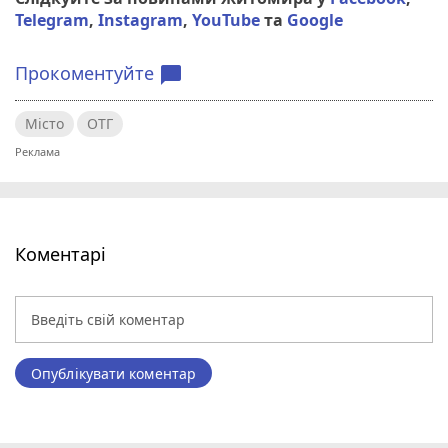
Telegram
,
Instagram
,
YouTube
та
Google
Прокоментуйте
chat_bubble
Місто
ОТГ
Коментарі
Опублікувати коментар