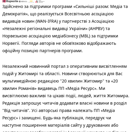
Здійснено за підтримки програми «Сильніші разом: Медіа та
Демократія», що реалізується Всесвітньою асоціацією
видавців новин (WAN-IFRA) у партнерстві з Асоціацією
«Незалежні регіональні видавці України» (АНРВУ) та
Норвезькою асоціацією медіабізнесу (MBL) за підтримки
Норвегії. Погляди авторів не обов’язково відображають
офіційну позицію партнерів програми.
Незалежний новинний портал з оперативним висвітленням
подій у Житомирі та області. Новини створюються для Вас
мультимедійною редакцією "20 хвилин Житомир" та «20
хвилин Романів» видавець ПП «Медіа Ресурс». Ми
висвітлюємо важливі та цікаві події, людей, життя Житомира.
Редакція запрошує читачів додавати власні новини в розділ
"Від читачів". Усі авторські права належать ПП «Медіа
Ресурс» і захищені. Будь-яка публiкацiя, передрук чи
наступне поширення матеріалів сайту у друкованих або