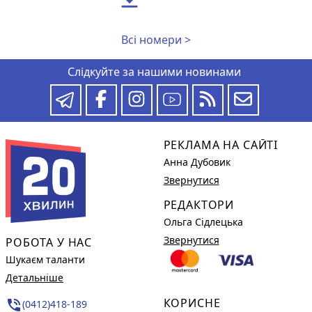
Всі номери >
Слідкуйте за нашими новинами
РЕКЛАМА НА САЙТІ
Анна Дубовик
Звернутися
РЕДАКТОРИ
Ольга Сідлецька
Звернутися
РОБОТА У НАС
Шукаєм таланти
Детальніше
КОРИСНЕ
phone_in_talk
(0412)418-189