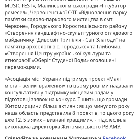
MUSIC FEST», Малинської міської ради «Інкубатор
ремесел», Червоненської ОТГ «Відновлення парку-
пам’ятки садово-паркового мистецтва в смт.
Червоне», Городського Коростишівського району
«Створення ландшафтно-скульптурного оглядового
майданчику "Дивосвіт Трипілля - Світ Злагоди" на
пам'ятці археології в с. Городське» та Глибочиці
«Створення Центру української культури та
етнографії «Оберіг Студеної Води» оголошені
переможцями.
«Асоціація міст України підтримує проект «Малі
міста – великі враження» і в цьому році ми надавали
консультативну підтримку місцевим радам у
підготовці заявок на конкурс. Тішить, що громади
Житомирщини більш активні: якщо минулого року
наша область представила 8 проектів, то цього року
вже 12, 5 з яких – визнані кращими», - підклеслила
виконавча директорка Житомирського РВ АМУ.
Слідкуйте за новинами Житомира у
Facebook
,