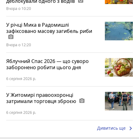
деблокували одного з водіїв
photo_camera
Вчора о 10:20
У річці Мика в Радомишлі
зафіксовано масову загибель риби
photo_camera
Вчора о 12:20
Яблучний Спас 2026 — що суворо
заборонено робити цього дня
6 серпня 2026 р.
У Житомирі правоохоронці
затримали торговця зброєю
photo_camera
6 серпня 2026 р.
keyboard_arrow_right
Дивитись ще