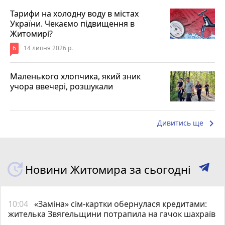
Тарифи на холодну воду в містах
України. Чекаємо підвищення в
Житомирі?
6
14 липня 2026 р.
Маленького хлопчика, який зник
учора ввечері, розшукали
keyboard_arrow_right
Дивитись ще
Новини Житомира за сьогодні
10:04
«Заміна» сім-картки обернулася кредитами:
жителька Звягельщини потрапила на гачок шахраїв