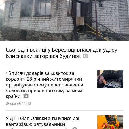
Сьогодні вранці у Березівці внаслідок удару
блискавки загорівся будинок
photo_camera
15 тисяч доларів за «квиток за
кордон»: 28-річний житомирянин
організував схему переправлення
чоловіків призовного віку за межі
країни
photo_camera
Вчора об 11:40
У ДТП біля Оліївки зіткнулися дві
вантажівки: рятувальники