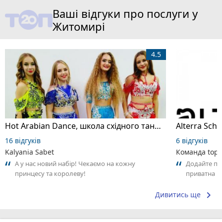
Ваші відгуки про послуги у
Житомирі
4.5
Hot Arabian Dance, школа східного танцю
16 відгуків
6 відгуків
Kalyania Sabet
Команда top2
А у нас новий набір! Чекаємо на кожну
Додайте пер
принцесу та королеву!
приватна ш
досвідом – 
keyboard_arrow_right
Дивитись ще