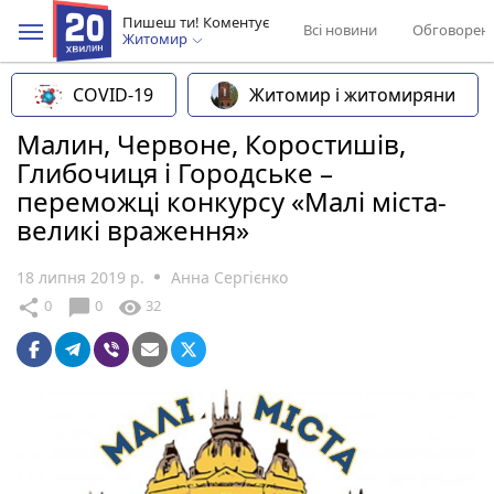
Пишеш ти! Коментує
Всі новини
Обговорен
Житомир
COVID-19
Житомир і житомиряни
Малин, Червоне, Коростишів,
Глибочиця і Городське –
переможці конкурсу «Малі міста-
великі враження»
18 липня 2019 р.
Анна Сергієнко
chat_bubble
share
visibility
0
0
32