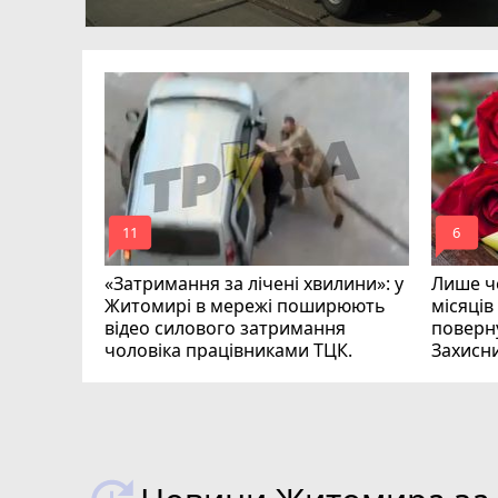
ий зник
и
mode_comment
mode_comment
11
6
«Затримання за лічені хвилини»: у
Лише че
Житомирі в мережі поширюють
місяців
відео силового затримання
поверну
чоловіка працівниками ТЦК.
Захисн
ВІДЕО
play_circle_filled