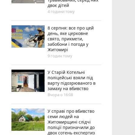
двоє дітей
4 години тому
8 серпня: все про цей
день, яке церковне
свято, прикмети,
забобони і погода у
Житомирі
9 годин тому
У Старій Котельні
поліцейські взяли під
варту підозрюваного в
замаху на вбивство
Вчора о 16:08
У справі про вбивство
семи людей на
Житомирщині слідчі
поліції призначили до
двох сотень експертиз