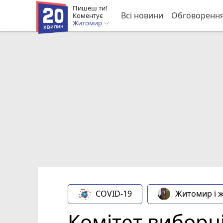
Пишеш ти!
Всі новини
Обговоренн
Коментує
Житомир
COVID-19
Житомир і 
Комітет виборц