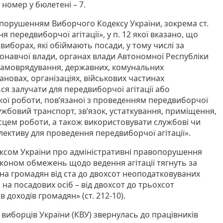
номер у бюлетені – 7.
 порушенням Виборчого Кодексу України, зокрема ст.
передвиборчої агітації», у п. 12 якої вказано, що
виборах, які обіймають посади, у тому числі за
конавчої влади, органах влади Автономної Республіки
 самоврядування, державних, комунальних
тановах, організаціях, військових частинах
я залучати для передвиборчої агітації або
кої роботи, пов’язаної з проведенням передвиборчої
 службовий транспорт, зв’язок, устаткування, приміщення,
місцем роботи, а також використовувати службові чи
ективу для проведення передвиборчої агітації».
ексом України про адміністративні правопорушення
оном обмежень щодо ведення агітації тягнуть за
а громадян від ста до двохсот неоподатковуваних
 на посадових осіб – від двохсот до трьохсот
 доходів громадян» (ст. 212-10).
виборців України (КВУ) звернулась до працівників