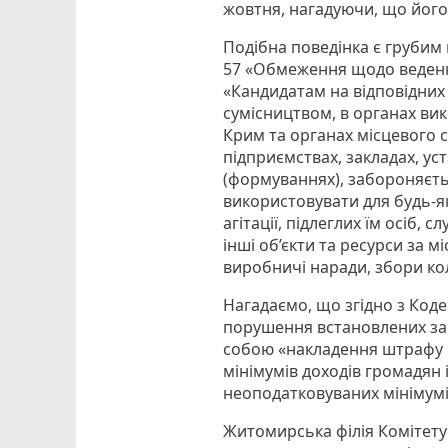
жовтня, нагадуючи, що його 
Подібна поведінка є грубим
57 «Обмеження щодо ведення 
«Кандидатам на відповідних 
сумісництвом, в органах ви
Крим та органах місцевого
підприємствах, закладах, ус
(формуваннях), забороняєтьс
використовувати для будь-я
агітації, підлеглих їм осіб,
інші об’єкти та ресурси за 
виробничі наради, збори кол
Нагадаємо, що згідно з Код
порушення встановлених зак
собою «накладення штрафу н
мінімумів доходів громадян і
неоподатковуваних мінімумів
Житомирська філія Комітету 