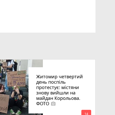
Житомир четвертий
день поспіль
протестує: містяни
знову вийшли на
майдан Корольова.
ФОТО
photo_camera
mode_comment
14