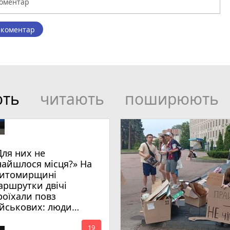
 коментар
ють
читають
поширюють
Для них не
найшлося місця?» На
итомирщині
аршрутки двічі
роїхали повз
ійськових: люди
имагають покарати
mode_comment
инних
19