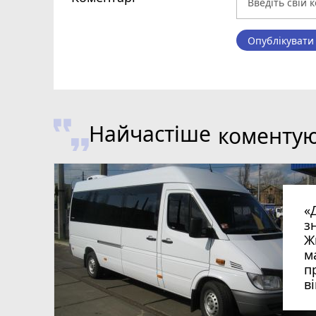
Опублікувати
Найчастіше
коменту
«
з
Ж
м
п
в
в
в