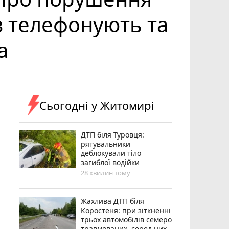
в телефонують та
а
Сьогодні у Житомирі
ДТП біля Туровця:
рятувальники
деблокували тіло
загиблої водійки
28 хвилин тому
Жахлива ДТП біля
Коростеня: при зіткненні
трьох автомобілів семеро
травмованих, серед них