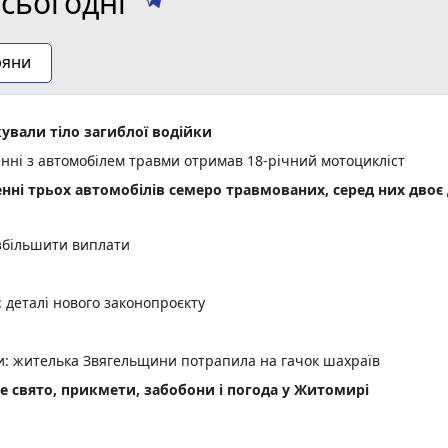
сьогодні
ряни
ували тіло загиблої водійки
енні з автомобілем травми отримав 18-річний мотоцикліст
енні трьох автомобілів семеро травмованих, серед них двоє 
 збільшити виплати
деталі нового законопроєкту
ми: жителька Звягельщини потрапила на гачок шахраїв
не свято, прикмети, забобони і погода у Житомирі