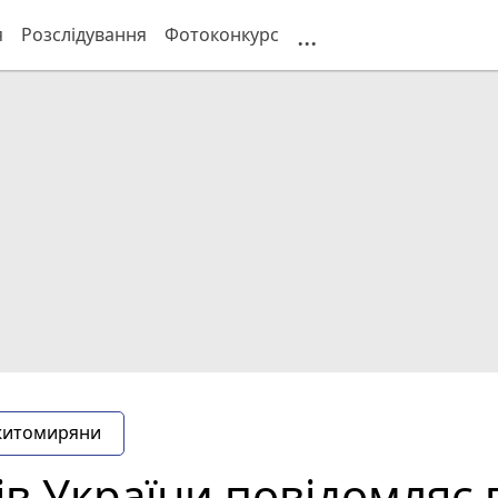
...
я
Розслідування
Фотоконкурс
житомиряни
ів України повідомляє