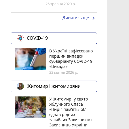
26 травня 2020 р.
keyboard_arrow_right
Дивитись ще
COVID-19
В Україні зафіксовано
перший випадок
субваріанту COVID-19
«Цикада»
22 квітня 2026 р.
Житомир і житомиряни
У Житомирі у свято
Яблучного Спаса
«Пиріг пам'яті» об'
єднав рідних
загиблих Захисників і
Захисниць України