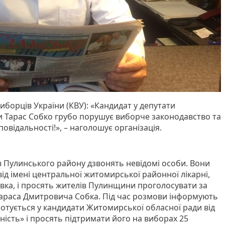
иборців України (КВУ): «Кандидат у депутати
 Тарас Собко грубо порушує виборче законодавство та
повідальності!», – наголошує організація.
в Пулинського району дзвонять невідомі особи. Вони
ід імені центральної житомирської районної лікарні,
івка, і просять жителів Пулинщини проголосувати за
 Тараса Дмитровича Собка. Під час розмови інформують
лотується у кандидати Житомирської обласної ради від
ність» і просять підтримати його на виборах 25