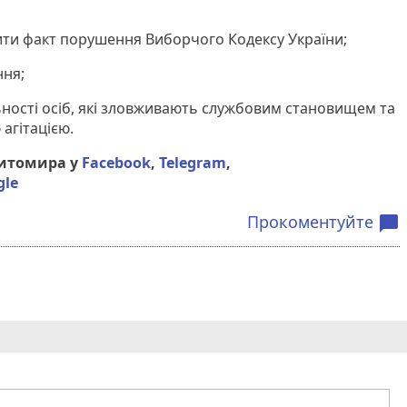
ити факт порушення Виборчого Кодексу України;
ння;
льності осіб, які зловживають службовим становищем та
агітацією.
Житомира у
Facebook
,
Telegram
,
gle
Прокоментуйте
chat_bubble