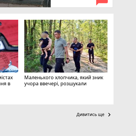
«Затриман
Житомир
відео си
чоловіка
ВІДЕО
play_circle_filled
mode_comment
11
містах
Маленького хлопчика, який зник
ня в
учора ввечері, розшукали
keyboard_arrow_right
Дивитись ще