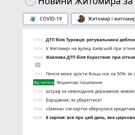
Новини Житомира за 
COVID-19
Житомир і житоми
ДТП біля Туровця: рятувальники деблок
17:11
У Житомирі на вулиці Київській при зіткн
16:16
Жахлива ДТП біля Коростеня: при зіткн
14:04
photo_camera
Пенсія може зрости більш ніж на 50%: як
13:15
Від читача
Фішингові посилання
Штраф за неволодіння державною мовою: 
12:35
Борщівник: як уберегтися?
11:25
«Заміна» сім-картки обернулася кредита
10:04
8 серпня: все про цей день, яке церков
09:00