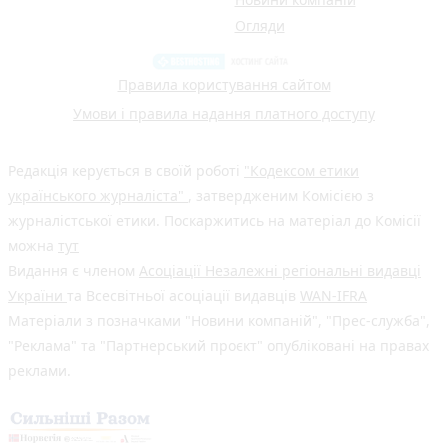
Огляди
Правила користування сайтом
Умови і правила надання платного доступу
Редакція керується в своїй роботі
"Кодексом етики
українського журналіста"
, затвердженим Комісією з
журналістської етики. Поскаржитись на матеріал до Комісії
можна
тут
Видання є членом
Асоціації Незалежні регіональні видавці
України
та Всесвітньої асоціації видавців
WAN-IFRA
Матеріали з позначками "Новини компаній", "Прес-служба",
"Реклама" та "Партнерський проєкт" опубліковані на правах
реклами.