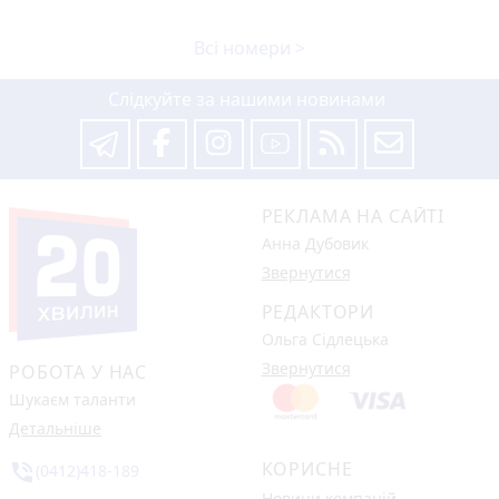
Всі номери >
Слідкуйте за нашими новинами
РЕКЛАМА НА САЙТІ
Анна Дубовик
Звернутися
РЕДАКТОРИ
Ольга Сідлецька
Звернутися
РОБОТА У НАС
Шукаєм таланти
Детальніше
КОРИСНЕ
phone_in_talk
(0412)418-189
Новини компаній