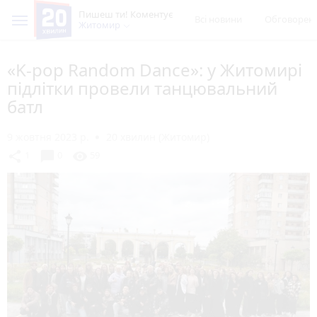
Пишеш ти! Коментує
Всі новини
Обговорен
Житомир
«K-pop Random Dance»: у Житомирі
підлітки провели танцювальний
батл
9 жовтня 2023 р.
20 хвилин (Житомир)
chat_bubble
share
visibility
1
0
59