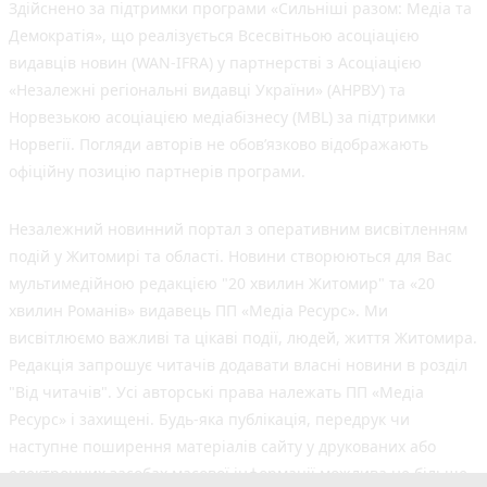
Здійснено за підтримки програми «Сильніші разом: Медіа та
Демократія», що реалізується Всесвітньою асоціацією
видавців новин (WAN-IFRA) у партнерстві з Асоціацією
«Незалежні регіональні видавці України» (АНРВУ) та
Норвезькою асоціацією медіабізнесу (MBL) за підтримки
Норвегії. Погляди авторів не обов’язково відображають
офіційну позицію партнерів програми.
Незалежний новинний портал з оперативним висвітленням
подій у Житомирі та області. Новини створюються для Вас
мультимедійною редакцією "20 хвилин Житомир" та «20
хвилин Романів» видавець ПП «Медіа Ресурс». Ми
висвітлюємо важливі та цікаві події, людей, життя Житомира.
Редакція запрошує читачів додавати власні новини в розділ
"Від читачів". Усі авторські права належать ПП «Медіа
Ресурс» і захищені. Будь-яка публiкацiя, передрук чи
наступне поширення матеріалів сайту у друкованих або
електронних засобах масової інформації можлива не більше