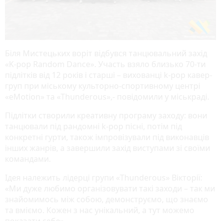
Біля Мистецьких воріт відбувся танцювальний захід
«K-pop Random Dance». Участь взяло близько 70-ти
підлітків від 12 років і старші – вихованці k-pop кавер-
груп при міському культорно-спортивному центрі
«eMotion» та «Thunderous»,- повідомили у міськраді.
Підлітки створили креативну програму заходу: вони
танцювали під рандомні k-pop пісні, потім під
конкретні гурти, також імпровізували під виконавців
інших жанрів, а завершили захід виступами зі своїми
командами.
Ідея належить лідерці групи «Thunderous» Вікторії:
«Ми дуже любимо організовувати такі заходи – так ми
знайомимось між собою, демонструємо, що знаємо
та вміємо. Кожен з нас унікальний, а тут можемо
показати себе».