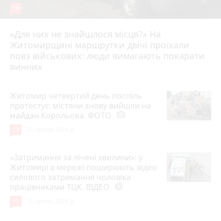
19
«Для них не знайшлося місця?» На
Житомирщині маршрутки двічі проїхали
17 липня 2026 р.
повз військових: люди вимагають покарати
винних
Житомир четвертий день поспіль
протестує: містяни знову вийшли на
майдан Корольова. ФОТО
photo_camera
13
20 липня 2026 р.
«Затримання за лічені хвилини»: у
Житомирі в мережі поширюють відео
силового затримання чоловіка
працівниками ТЦК. ВІДЕО
play_circle_filled
11
18 липня 2026 р.