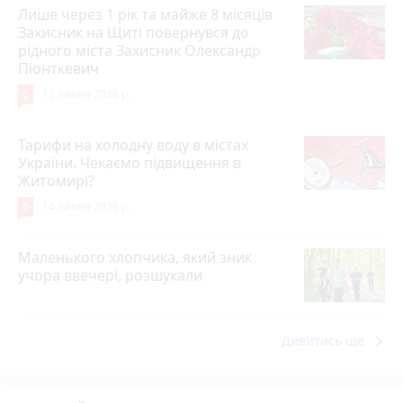
Лише через 1 рік та майже 8 місяців
Захисник на Щиті повернувся до
рідного міста Захисник Олександр
Піонткевич
6
13 липня 2026 р.
Тарифи на холодну воду в містах
України. Чекаємо підвищення в
Житомирі?
6
14 липня 2026 р.
Маленького хлопчика, який зник
учора ввечері, розшукали
keyboard_arrow_right
Дивитись ще