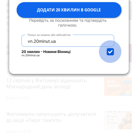
Виготовив психотропів на понад 1
ДОДАТИ 20 ХВИЛИН В GOOGLE
млн грн: організатора
нарколабораторії зі Звягельщини
засуджено до 7 років ув'язнення
Вчора о 12:20
8 серпня у Житомирі відбудеться 7-й
Велопробіг
Вчора о 14:39
12 серпня у Житомирі відзначать
Міжнародний день молоді
Вчора о 15:51
Житомирян запрошують долучитися
до акції «Пиріг пам’яті»
Вчора о 15:00