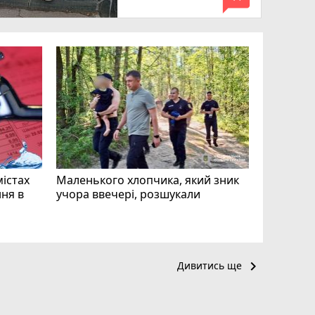
mode_comment
«Затриман
Житомир
відео си
чоловіка
ВІДЕО
play_circle_filled
mode_comment
11
містах
Маленького хлопчика, який зник
ня в
учора ввечері, розшукали
keyboard_arrow_right
Дивитись ще