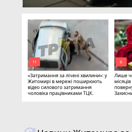
ий зник
и
mode_comment
mode_comment
11
6
«Затримання за лічені хвилини»: у
Лише че
Житомирі в мережі поширюють
місяців
відео силового затримання
поверну
чоловіка працівниками ТЦК.
Захисн
ВІДЕО
play_circle_filled