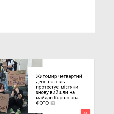
Житомир четвертий
день поспіль
протестує: містяни
знову вийшли на
майдан Корольова.
ФОТО
photo_camera
14