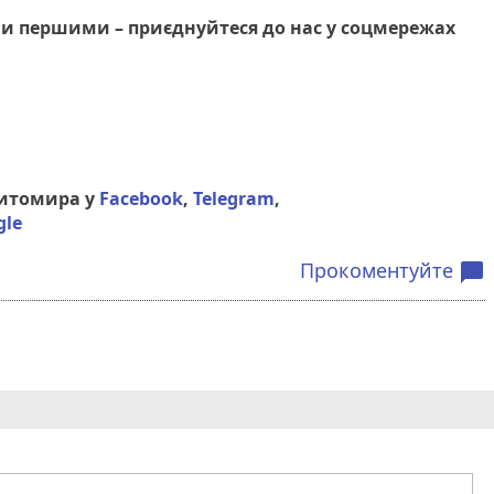
и першими – приєднуйтеся до нас у соцмережах
Житомира у
Facebook
,
Telegram
,
gle
Прокоментуйте
chat_bubble