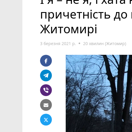
причетність до
Житомирі
3 березня 2021 р.
20 хвилин (Житомир)