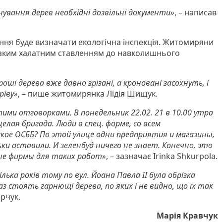
нування дерев необхідні дозвільні документи»
, – написав
ння буде визначати екологічна інспекція. Житомиряни
аким халатним ставленням до навколишнього
оші дерева вже давно зрізані, а кроновані засохнуть, і
ріву»
, – пише житомирянка Лідія Шищук.
ими отговорками. В понедельник 22.02. 21 в 10.00 утра
елая бригада. Люди в спец. форме, со всем
кое ОСББ? По этой улице одни предприятия и магазины,
ки оставили. И зеленбуд ничего не знает. Конечно, это
е фирмы для таких работ»
, – зазначає Irinka Shkurpola.
лька років тому по вул. Йоана Павла ІІ була обрізка
з стоять гарнющі дерева, по яких і не видно, що їх так
рчук.
Марія Кравчук