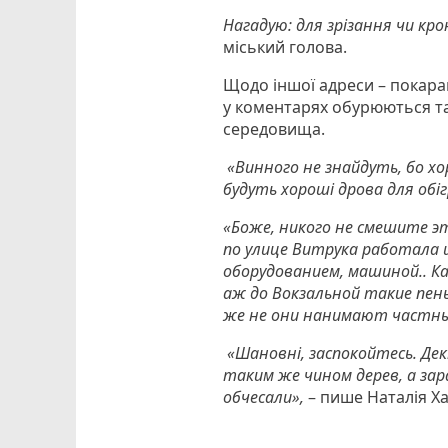
Нагадую: для зрізання чи кро
міський голова.
Щодо іншої адреси – покара
у коментарях обурюються т
середовища.
«Винного не знайдуть, бо хор
будуть хороші дрова для обіг
«Боже, никого не смешите эт
по улице Витрука работала ц
оборудованием, машиной.. Ка
аж до Вокзальной такие пень
же не они нанимают частны
«Шановні, заспокойтесь. Декі
таким же чином дерев, а зара
обчесали»,
– пише Наталія Ха