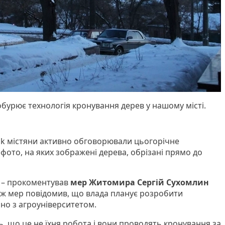
урює технологія кронування дерев у нашому місті.
ok містяни активно обговорювали цьогорічне
фото, на яких зображені дерева, обрізані прямо до
, – прокоментував
мер Житомира Сергій Сухомлин
кож мер повідомив, що влада планує розробити
но з агроуніверситетом.
, що це не їхня робота і вони проводять кронування за