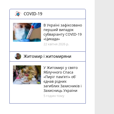
COVID-19
В Україні зафіксовано
перший випадок
субваріанту COVID-19
«Цикада»
22 квітня 2026 р.
Житомир і житомиряни
У Житомирі у свято
Яблучного Спаса
«Пиріг пам'яті» об'
єднав рідних
загиблих Захисників і
Захисниць України
5 годин тому