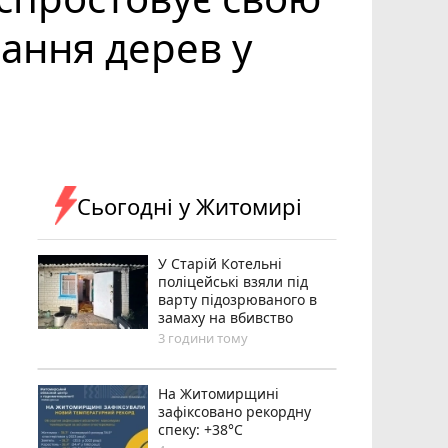
ання дерев у
Сьогодні у Житомирі
У Старій Котельні
поліцейські взяли під
варту підозрюваного в
замаху на вбивство
3 години тому
Н️а Житомирщині
зафіксовано рекордну
спеку: +38°C