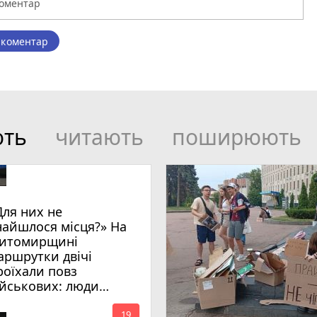
 коментар
ють
читають
поширюють
Для них не
найшлося місця?» На
итомирщині
аршрутки двічі
роїхали повз
ійськових: люди
имагають покарати
инних
19