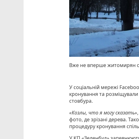
Вже не вперше житомирян об
У соціальній мережі Facebo
кронування та розміщували 
стовбура.
«Козлы, что я могу сказать»
фото, де зрізані дерева. Та
процедуру кронування спіль
У КП «Зеленбуд» запевнюють