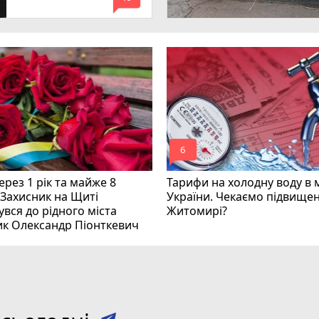
mode_comment
mode_comment
6
рез 1 рік та майже 8
Тарифи на холодну воду в 
 Захисник на Щиті
України. Чекаємо підвищен
вся до рідного міста
Житомирі?
ик Олександр Піонткевич