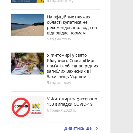
4 години тому
На офіційних пляжах
області купатися не
рекомендовано: вода на
відповідає нормам
5 годин тому
У Житомирі у свято
Яблучного Спаса «Пиріг
пам'яті» об' єднав рідних
загиблих Захисників і
Захисниць України
5 годин тому
У Житомирі зафіксовано
153 випадки COVID-19
6 травня 2020 р.
keyboard_arrow_right
Дивитись ще