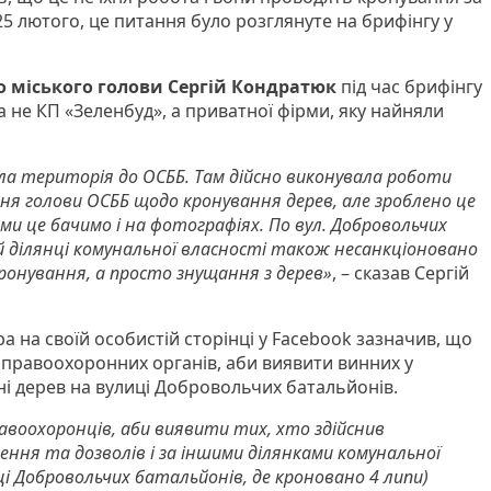
25 лютого, це питання було розглянуте на брифінгу у
 міського голови Сергій Кондратюк
під час брифінгу
 не КП «Зеленбуд», а приватної фірми, яку найняли
егла територія до ОСББ. Там дійсно виконувала роботи
ня голови ОСББ щодо кронування дерев, але зроблено це
и це бачимо і на фотографіях. По вул. Добровольчих
ій ділянці комунальної власності також несанкціоновано
кронування, а просто знущання з дерев»
, – сказав Сергій
 на своїй особистій сторінці у Facebook зазначив, що
о правоохоронних органів, аби виявити винних у
і дерев на вулиці Добровольчих батальйонів.
равоохоронців, аби виявити тих, хто здійснив
ння та дозволів і за іншими ділянками комунальної
ці Добровольчих батальйонів, де кроновано 4 липи)