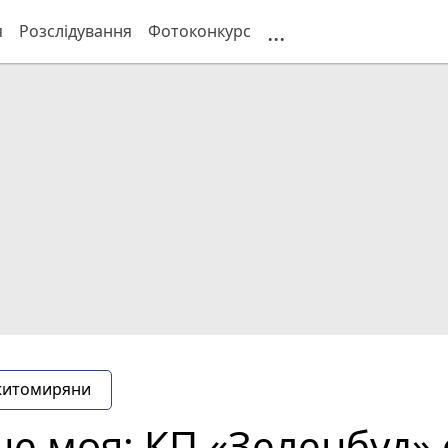
...
я
Розслідування
Фотоконкурс
житомиряни
та не моя: КП «Зеленбуд