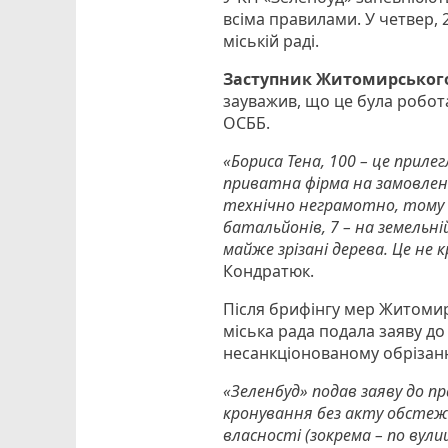
всіма правилами. У четвер, 
міській раді.
Заступник Житомирського
зауважив, що це була робота
ОСББ.
«Бориса Тена, 100 – це прил
приватна фірма на замовлен
технічно неграмотно, тому м
батальйонів, 7 – на земельн
майже зрізані дерева. Це не 
Кондратюк.
Після брифінгу мер Житомира
міська рада подала заяву д
несанкціонованому обрізанн
«Зеленбуд» подав заяву до п
кронування без акту обстеже
власності (зокрема – по вули