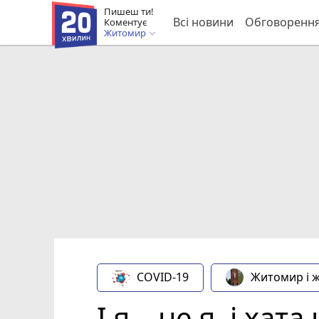
Пишеш ти!
Всі новини
Обговоренн
Коментує
Житомир
COVID-19
Житомир і 
І я – не я, і ха