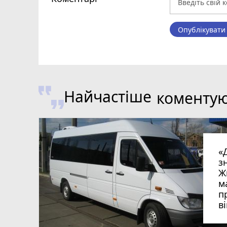
Опублікувати
Найчастіше
коменту
«
з
Ж
м
п
в
в
в