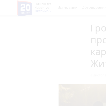
Пишеш ти!
Всі новини
Обговоренн
Коментує
Житомир
Гр
пр
кар
Жи
8 листопа