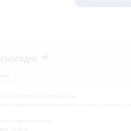
Опублікувати комент
сьогодні
ряни
а умисне вбивство своєї співмешканки
ня громаді земельної ділянки вартістю понад 1,5 млн грн у це
ося понад 3 тисячі дітей
щею 100 кв. м