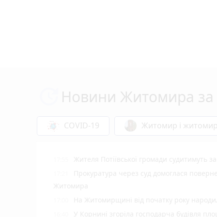
Новини Житомира за 
COVID-19
Житомир і житоми
Жителя Потіївської громади судитимуть з
17:55
Прокуратура через суд домоглася повернен
17:21
Житомира
На Житомирщині від початку року народил
17:00
У Корнині згоріла господарча будівля пло
16:40