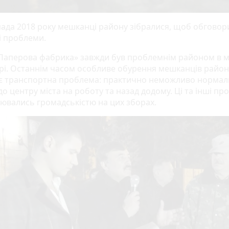
пада 2018 року мешканці району зібралися, щоб обговор
і проблеми.
Паперова фабрика» завжди був проблемнім районом в мі
і. Останнім часом особливе обурення мешканців район
є транспортна проблема: практично неможливо норма
до центру міста на роботу та назад додому. Ці та інші п
ювались громадськістю на цих зборах.