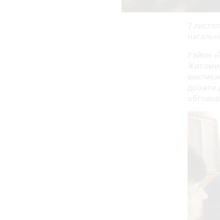
7 листо
нагальн
Район «
Житомир
виклика
доїхати 
обговор