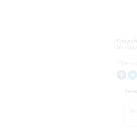
Слідку
Instag
Транспо
Коме