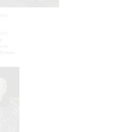
ити
сті
у
льно
роблеми