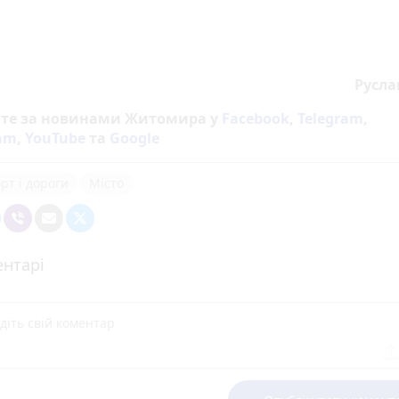
Русла
йте за новинами Житомира у
Facebook
,
Telegram
,
ram
,
YouTube
та
Google
рт і дороги
Місто
нтарі