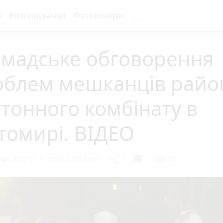
...
я
Розслідування
Фотоконкурс
омадське обговорення
облем мешканців райо
тонного комбінату в
томирі. ВІДЕО
да 2018 р.
Анна Сергієнко
chat_bubble
share
visibility
1
0
92