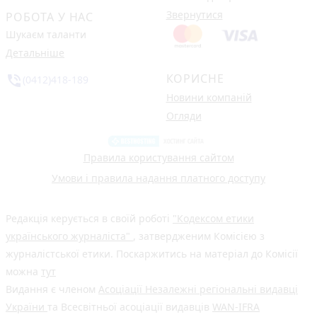
Звернутися
РОБОТА У НАС
Шукаєм таланти
Детальніше
КОРИСНЕ
phone_in_talk
(0412)418-189
Новини компаній
Огляди
Правила користування сайтом
Умови і правила надання платного доступу
Редакція керується в своїй роботі
"Кодексом етики
українського журналіста"
, затвердженим Комісією з
журналістської етики. Поскаржитись на матеріал до Комісії
можна
тут
Видання є членом
Асоціації Незалежні регіональні видавці
України
та Всесвітньої асоціації видавців
WAN-IFRA