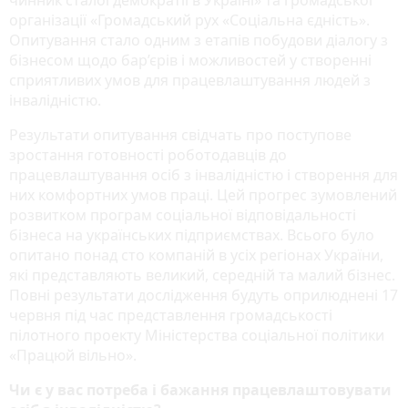
організації «Громадський рух «Соціальна єдність».
Опитування стало одним з етапів побудови діалогу з
бізнесом щодо бар’єрів і можливостей у створенні
сприятливих умов для працевлаштування людей з
інвалідністю.
Результати опитування свідчать про поступове
зростання готовності роботодавців до
працевлаштування осіб з інвалідністю і створення для
них комфортних умов праці. Цей прогрес зумовлений
розвитком програм соціальної відповідальності
бізнеса на українських підприємствах. Всього було
опитано понад сто компаній в усіх регіонах України,
які представляють великий, середній та малий бізнес.
Повні результати дослідження будуть оприлюднені 17
червня під час представлення громадськості
пілотного проекту Міністерства соціальної політики
«Працюй вільно».
Чи є у вас потреба і бажання працевлаштовувати