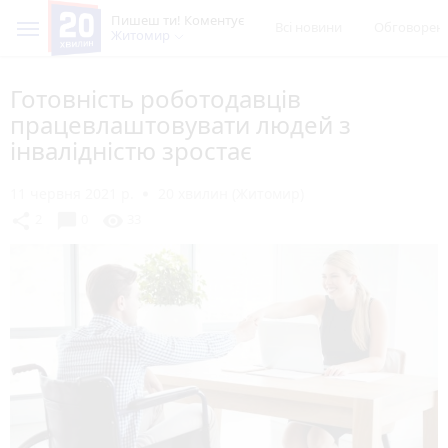
Пишеш ти! Коментує
Всі новини
Обговорен
Житомир
Готовність роботодавців
працевлаштовувати людей з
інвалідністю зростає
11 червня 2021 р.
20 хвилин (Житомир)
chat_bubble
share
visibility
2
0
33