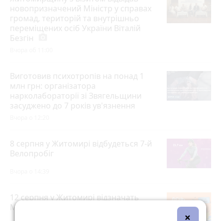
новопризначений Міністр у справах
громад, територій та внутрішньо
переміщених осіб України Віталій
Безгін
photo_camera
Вчора об 11:00
Виготовив психотропів на понад 1
млн грн: організатора
нарколабораторії зі Звягельщини
засуджено до 7 років ув'язнення
Вчора о 12:20
8 серпня у Житомирі відбудеться 7-й
Велопробіг
Вчора о 14:39
12 серпня у Житомирі відзначать
Міжнародний день молоді
×