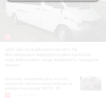
19
«Для них не знайшлося місця?» На
Житомирщині маршрутки двічі проїхали
17 липня 2026 р.
повз військових: люди вимагають покарати
винних
Житомир четвертий день поспіль
протестує: містяни знову вийшли на
майдан Корольова. ФОТО
photo_camera
13
20 липня 2026 р.