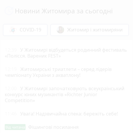
Новини Житомира за сьогодні
COVID-19
Житомир і житомиряни
12:39
У Житомирі відбудеться родинний фестиваль
«Полісся. Вареник FEST»
12:19
Житомирські триатлети – серед лідерів
чемпіонату України з акватлону!
12:00
У Житомирі започатковують всеукраїнський
конкурс юних музикантів «Richter Junior
Competition»
11:46
Увага! Надзвичайна спека: бережіть себе!
Фішингові посилання
Від читача