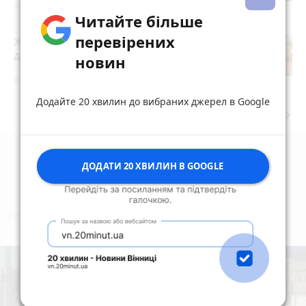
Вчора о 15:51
Читайте більше
перевірених
Житомирян запрошують долучитися
до акції «Пиріг пам’яті»
новин
Вчора о 15:00
Додайте 20 хвилин до вибраних джерел в Google
keyboard_arrow_right
Дивитись ще
ДОДАТИ 20 ХВИЛИН В GOOGLE
коментують
Найчастіше