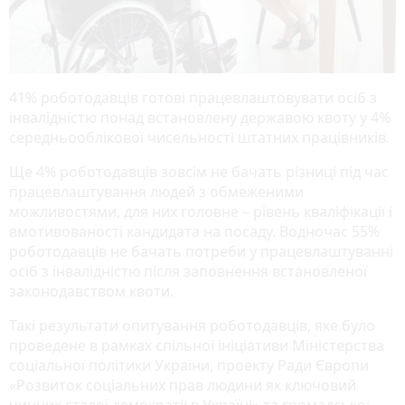
41% роботодавців готові працевлаштовувати осіб з
інвалідністю понад встановлену державою квоту у 4%
середньооблікової чисельності штатних працівників.
Ще 4% роботодавців зовсім не бачать різниці під час
працевлаштування людей з обмеженими
можливостями, для них головне – рівень кваліфікації і
вмотивованості кандидата на посаду. Водночас 55%
роботодавців не бачать потреби у працевлаштуванні
осіб з інвалідністю після заповнення встановленої
законодавством квоти.
Такі результати опитування роботодавців, яке було
проведене в рамках спільної ініціативи Міністерства
соціальної політики України, проекту Ради Європи
«Розвиток соціальних прав людини як ключовий
чинник сталої демократії в Україні» та громадської