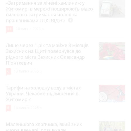
«Затримання за лічені хвилини»: у
Житомирі в мережі поширюють відео
силового затримання чоловіка
працівниками ТЦК. ВІДЕО
play_circle_filled
11
18 липня 2026 р.
Лише через 1 рік та майже 8 місяців
Захисник на Щиті повернувся до
рідного міста Захисник Олександр
Піонткевич
6
13 липня 2026 р.
Тарифи на холодну воду в містах
України. Чекаємо підвищення в
Житомирі?
6
14 липня 2026 р.
Маленького хлопчика, який зник
учора ввечері, розшукали