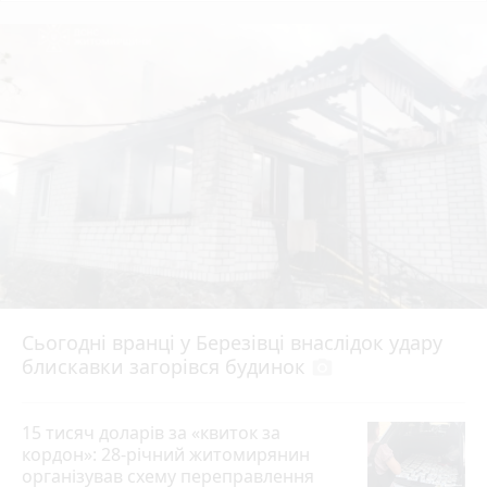
Сьогодні вранці у Березівці внаслідок удару
блискавки загорівся будинок
photo_camera
15 тисяч доларів за «квиток за
кордон»: 28-річний житомирянин
організував схему переправлення