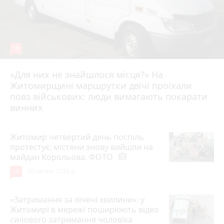
19
«Для них не знайшлося місця?» На
Житомирщині маршрутки двічі проїхали
17 липня 2026 р.
повз військових: люди вимагають покарати
винних
Житомир четвертий день поспіль
протестує: містяни знову вийшли на
майдан Корольова. ФОТО
photo_camera
14
20 липня 2026 р.
«Затримання за лічені хвилини»: у
Житомирі в мережі поширюють відео
силового затримання чоловіка