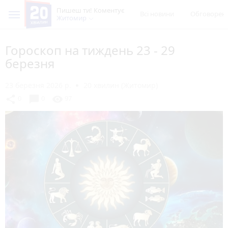
Пишеш ти! Коментує
Всі новини
Обговорен
Житомир
Гороскоп на тиждень 23 - 29
березня
23 березня 2026 р.
20 хвилин (Житомир)
chat_bubble
share
visibility
0
0
97