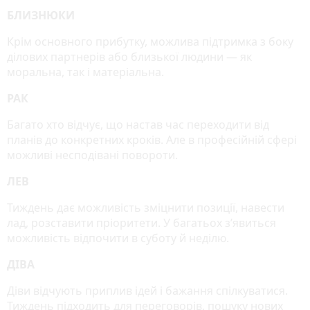
БЛИЗНЮКИ
Крім основного прибутку, можлива підтримка з боку
ділових партнерів або близької людини — як
моральна, так і матеріальна.
РАК
Багато хто відчує, що настав час переходити від
планів до конкретних кроків. Але в професійній сфері
можливі несподівані повороти.
ЛЕВ
Тиждень дає можливість зміцнити позиції, навести
лад, розставити пріоритети. У багатьох з’явиться
можливість відпочити в суботу й неділю.
ДІВА
Діви відчують приплив ідей і бажання спілкуватися.
Тиждень підходить для переговорів, пошуку нових