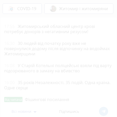
COVID-19
Житомир і житомиряни
17:55
Житомирський обласний центр крові
потребує донорів з негативним резусом!
16:30
30 людей від початку року вже не
повернулися додому після відпочинку на водоймах
Житомирщини
16:08
У Старій Котельні поліцейські взяли під варту
підозрюваного в замаху на вбивство
16:00
35 років Незалежності. 35 подій. Одна країна.
Одне серце
Фішингові посилання
Від читача
Всі новини
Підпишись