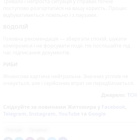
Тривала і непроста ситуація у справах почне
поступово розгортатися на вашу користь. Процес
відбуватиметься повільно і з паузами.
ВОДОЛІЙ
Головна рекомендація — зберігати спокій, шукати
компроміси і не форсувати події. Не поспішайте під
час підписання документів.
РИБИ
Фінансова картина нейтральна. Значних успіхів не
очікується, але і серйозних втрат не передбачається.
Джерело:
ТСН
Слідкуйте за новинами Житомира у
Facebook
,
Telegram
,
Instagram
,
YouTube
та
Google
поради
традиції