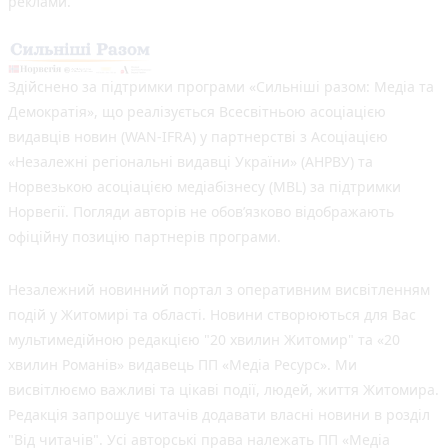
реклами.
Здійснено за підтримки програми «Сильніші разом: Медіа та
Демократія», що реалізується Всесвітньою асоціацією
видавців новин (WAN-IFRA) у партнерстві з Асоціацією
«Незалежні регіональні видавці України» (АНРВУ) та
Норвезькою асоціацією медіабізнесу (MBL) за підтримки
Норвегії. Погляди авторів не обов’язково відображають
офіційну позицію партнерів програми.
Незалежний новинний портал з оперативним висвітленням
подій у Житомирі та області. Новини створюються для Вас
мультимедійною редакцією "20 хвилин Житомир" та «20
хвилин Романів» видавець ПП «Медіа Ресурс». Ми
висвітлюємо важливі та цікаві події, людей, життя Житомира.
Редакція запрошує читачів додавати власні новини в розділ
"Від читачів". Усі авторські права належать ПП «Медіа