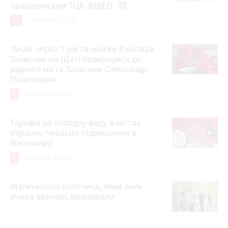
працівниками ТЦК. ВІДЕО
play_circle_filled
11
18 липня 2026 р.
Лише через 1 рік та майже 8 місяців
Захисник на Щиті повернувся до
рідного міста Захисник Олександр
Піонткевич
6
13 липня 2026 р.
Тарифи на холодну воду в містах
України. Чекаємо підвищення в
Житомирі?
6
14 липня 2026 р.
Маленького хлопчика, який зник
учора ввечері, розшукали