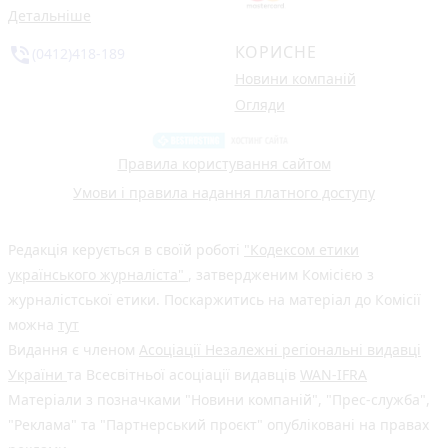
Детальніше
КОРИСНЕ
phone_in_talk
(0412)418-189
Новини компаній
Огляди
Правила користування сайтом
Умови і правила надання платного доступу
Редакція керується в своїй роботі
"Кодексом етики
українського журналіста"
, затвердженим Комісією з
журналістської етики. Поскаржитись на матеріал до Комісії
можна
тут
Видання є членом
Асоціації Незалежні регіональні видавці
України
та Всесвітньої асоціації видавців
WAN-IFRA
Матеріали з позначками "Новини компаній", "Прес-служба",
"Реклама" та "Партнерський проєкт" опубліковані на правах