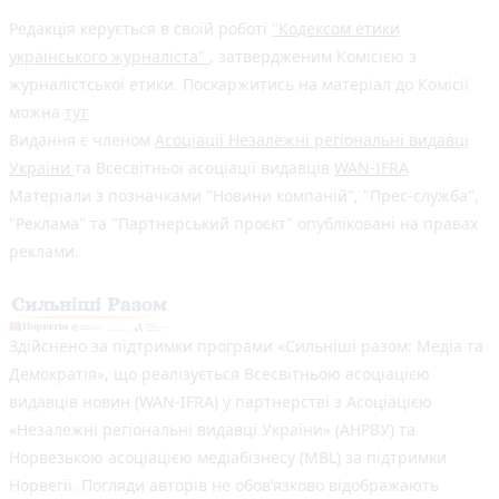
Редакція керується в своїй роботі
"Кодексом етики
українського журналіста"
, затвердженим Комісією з
журналістської етики. Поскаржитись на матеріал до Комісії
можна
тут
Видання є членом
Асоціації Незалежні регіональні видавці
України
та Всесвітньої асоціації видавців
WAN-IFRA
Матеріали з позначками "Новини компаній", "Прес-служба",
"Реклама" та "Партнерський проєкт" опубліковані на правах
реклами.
Здійснено за підтримки програми «Сильніші разом: Медіа та
Демократія», що реалізується Всесвітньою асоціацією
видавців новин (WAN-IFRA) у партнерстві з Асоціацією
«Незалежні регіональні видавці України» (АНРВУ) та
Норвезькою асоціацією медіабізнесу (MBL) за підтримки
Норвегії. Погляди авторів не обов’язково відображають