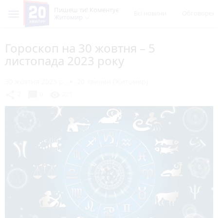
Пишеш ти! Коментує
Всі новини
Обговорен
Житомир
Гороскоп на 30 жовтня – 5
листопада 2023 року
30 жовтня 2023 р.
20 хвилин (Житомир)
chat_bubble
share
visibility
2
0
221