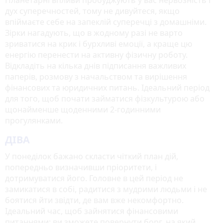
дух суперечностей, тому не дивуйтеся, якщо
впіймаєте себе на запеклій суперечці з домашніми.
Зірки нагадують, що в жодному разі не варто
зриватися на крик і бурхливі емоції, а краще цю
енергію перенести на активну фізичну роботу.
Відкладіть на кілька днів підписання важливих
паперів, розмову з начальством та вирішення
фінансових та юридичних питань. Ідеальний період
для того, щоб почати займатися фізкультурою або
щонайменше щоденними 2-годинними
прогулянками.
ДІВА
У понеділок бажано скласти чіткий план дій,
попередньо визначивши пріоритети, і
дотримуватися його. Головне в цей період не
замикатися в собі, радитися з мудрими людьми і не
боятися йти звідти, де вам вже некомфортно.
Ідеальний час, щоб зайнятися фінансовими
питаннями: ви зможете повернути борг, на який