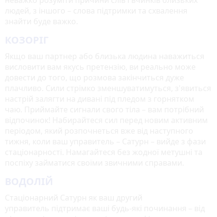
людей, з іншого – слова підтримки та схвалення
знайти буде важко.
КОЗОРІГ
Якщо ваш партнер або близька людина наважиться
висловити вам якусь претензію, ви реально може
довести до того, що розмова закінчиться дуже
плачливо. Сили стрімко зменшуватимуться, з'явиться
настрій залягти на дивані під пледом з горнятком
чаю. Приймайте сигнали свого тіла – вам потрібний
відпочинок! Набирайтеся сил перед новим активним
періодом, який розпочнеться вже від наступного
тижня, коли ваш управитель – Сатурн – вийде з фази
стаціонарності. Намагайтеся без жодної метушні та
поспіху займатися своїми звичними справами.
ВОДОЛІЙ
Стаціонарний Сатурн як ваш другий
управитель підтримає ваші будь-які починання – від