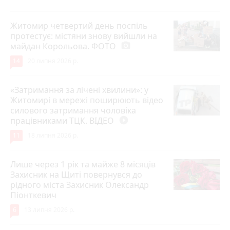
Житомир четвертий день поспіль
протестує: містяни знову вийшли на
майдан Корольова. ФОТО
photo_camera
14
20 липня 2026 р.
«Затримання за лічені хвилини»: у
Житомирі в мережі поширюють відео
силового затримання чоловіка
працівниками ТЦК. ВІДЕО
play_circle_filled
11
18 липня 2026 р.
Лише через 1 рік та майже 8 місяців
Захисник на Щиті повернувся до
рідного міста Захисник Олександр
Піонткевич
6
13 липня 2026 р.