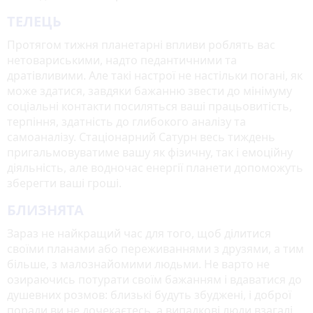
ТЕЛЕЦЬ
Протягом тижня планетарні впливи роблять вас
нетовариськими, надто педантичними та
дратівливими. Але такі настрої не настільки погані, як
може здатися, завдяки бажанню звести до мінімуму
соціальні контакти посиляться ваші працьовитість,
терпіння, здатність до глибокого аналізу та
самоаналізу. Стаціонарний Сатурн весь тиждень
пригальмовуватиме вашу як фізичну, так і емоційну
діяльність, але водночас енергії планети допоможуть
зберегти ваші гроші.
БЛИЗНЯТА
Зараз не найкращий час для того, щоб ділитися
своїми планами або переживаннями з друзями, а тим
більше, з малознайомими людьми. Не варто не
озираючись потурати своїм бажанням і вдаватися до
душевних розмов: близькі будуть збуджені, і доброї
поради ви не дочекаєтесь, а випадкові люди взагалі