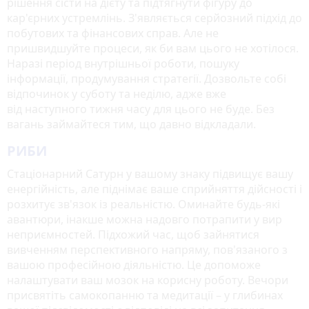
рішення сісти на дієту та підтягнути фігуру до
кар'єрних устремлінь. З'являється серйозний підхід до
побутових та фінансових справ. Але не
пришвидшуйте процеси, як би вам цього не хотілося.
Наразі період внутрішньої роботи, пошуку
інформації, продумування стратегії. Дозвольте собі
відпочинок у суботу та неділю, адже вже
від наступного тижня часу для цього не буде. Без
вагань займайтеся тим, що давно відкладали.
РИБИ
Стаціонарний Сатурн у вашому знаку підвищує вашу
енергійність, але піднімає ваше сприйняття дійсності і
розхитує зв'язок із реальністю. Оминайте будь-які
авантюри, інакше можна надовго потрапити у вир
неприємностей. Підхожий час, щоб зайнятися
вивченням перспективного напряму, пов'язаного з
вашою професійною діяльністю. Це допоможе
налаштувати ваш мозок на корисну роботу. Вечори
присвятіть самокопанню та медитації – у глибинах