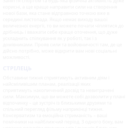
Заняття спортом та будь-яка фізична активність дуже
корисні, а ще краще направити сили на створення
нової бази, яка стане відправною точкою вже в
середині листопада. Якщо немає виходу вашої
величезної енергії, то ви можете почати чіплятися до
дрібниць і вважати себе краще оточення, що дуже
ускладнить спілкування як у роботі, так і з
домівниками. Прояв сили та войовничості там, де це
дійсно потрібно, може відкрити вам нові соціальні
можливості.
СТРІЛЕЦЬ
Обставини тижня сприятимуть активним діям і
найсміливішим планам, реалізації яких
сприятимуть накопичений досвід та невитрачені
сили. Максимум, що ви можете собі дозволити у плані
відпочинку – це зустріч із близькими друзями та
спільний перегляд фільму наприкінці тижня.
Консерватизм та емоційна стриманість – ваші
помічники на найближчий період. З одного боку, вам
неважко розуміти причини слів і вчинків близьких