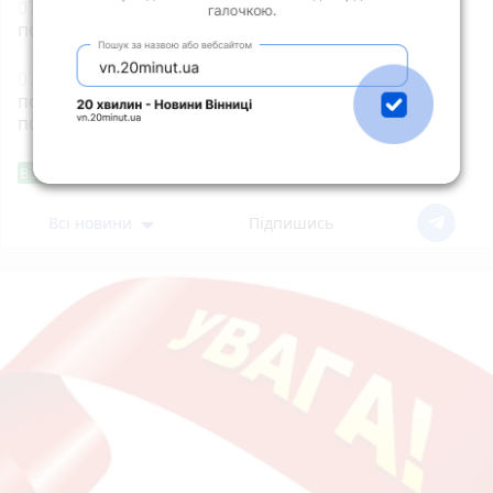
07:55
Після нічної атаки в Житомирі почала
погіршуватися якість повітря
07:42
Під час нічної ворожої атаки у Житомирі
пошкоджено приватні будинки і підприємство - є
постраждалі
Фішингові посилання
Від читача
Всі новини
Підпишись