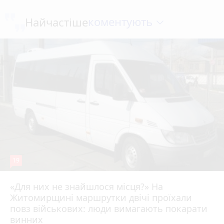
коментують
Найчастіше
19
«Для них не знайшлося місця?» На
Житомирщині маршрутки двічі проїхали
17 липня 2026 р.
повз військових: люди вимагають покарати
винних