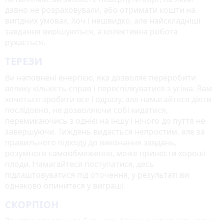
давно не розраховували, або отримати кошти на
вигідних умовах. Хоч і нешвидко, але найскладніші
завдання вирішуються, а колективна робота
рухається.
ТЕРЕЗИ
Ви наповнені енергією, яка дозволяє переробити
велику кількість справ і переспілкуватися з усіма. Вам
хочеться зробити все і одразу, але намагайтеся діяти
послідовно, не дозволяючи собі кидатися,
перемикаючись з однієї на іншу і нічого до пуття не
завершуючи. Тиждень видасться непростим, але за
правильного підходу до виконання завдань,
розумного самообмеження, може принести хороші
плоди. Намагайтеся поступатися, десь
підлаштовуватися під оточення, у результаті ви
однаково опинитеся у виграші.
СКОРПІОН