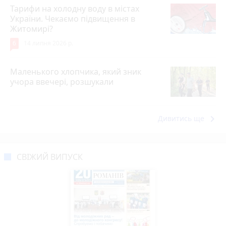
Тарифи на холодну воду в містах
України. Чекаємо підвищення в
Житомирі?
6
14 липня 2026 р.
Маленького хлопчика, який зник
учора ввечері, розшукали
keyboard_arrow_right
Дивитись ще
СВІЖИЙ ВИПУСК