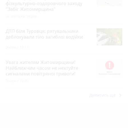
фізкультурно-оздоровчого заходу
"Забіг Житомирщина"
за декілька секунд
ДТП біля Туровця: рятувальники
деблокували тіло загиблої водійки
Вчора о 17:11
Увага жителям Житомирщини!
Найближчим часом не нехтуйте
сигналами повітряної тривоги!
Вчора о 22:00
keyboard_arrow_right
Дивитись ще