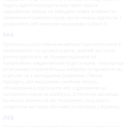
будуть здатні нашкодити вам через ваші ж
одкровення. Краще не заводити нових знайомств і
обмежитися списком справ, які не можна відкласти. І
дозволяйте собі невеликі нешкідливі слабкості.
РАК
Протягом усього тижня якнайпростіше вплутатися в
неприємності та наламати дров і довгий час після
розплутувати все це. Концентруватися на
професійних завданнях вам буде складно, тому краще
за можливості взяти більше вихідних та провести час
із дітьми чи з молодшими родичами. Період
підходить для вирішення сімейних питань,
обговорення з партнером або з дружиною чи
чоловіком планів на майбутнє. Естетична насолода,
як ніколи, вплине на вас позитивно, тому варто
сходити на виставку або навести затишок у будинку.
ЛЕВ
Планетарні впливи пробуджують у вас нервозність і