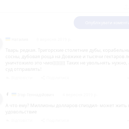
Опублікувати комент
Наталия
6 вересня 2019 р.
Тварь редкая. Тригорские столетние дубы, корабельн
сосны, дубовая роща на Довжике и тысячи гектаров л
уничтожило это чмо((((((((( Таких не увольнять нужно,
суд отправлять!
Відповісти
Поділитися
reply
share
rem
Ігор Геннадійович
4 вересня 2019 р.
А что ему? Миллионы долларов спиздил- может жить 
удовольствие
Відповісти
Поділитися
reply
share
rem