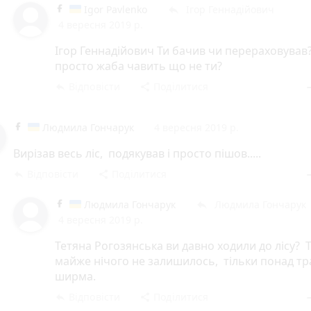
Igor Pavlenko
Ігор Геннадійович
reply
4 вересня 2019 р.
Ігор Геннадійович Ти бачив чи перераховував
просто жаба чавить що не ти?
Відповісти
Поділитися
reply
share
rem
Людмила Гончарук
4 вересня 2019 р.
Вирізав весь ліс, подякував і просто пішов.....
Відповісти
Поділитися
reply
share
rem
Людмила Гончарук
Людмила Гончарук
reply
4 вересня 2019 р.
Тетяна Рогозянська ви давно ходили до лісу? 
майже нічого не залишилось, тільки понад т
ширма.
Відповісти
Поділитися
reply
share
rem