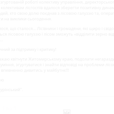
 згуртованій роботі колективу управління, директорсько
 колективам лісгоспів вдалося зберегти позитивну динамі
юдей, хто свою долю поєднав з лісовою галуззю та, опер
ти на виклики сьогодення.
лося, що сталося... Лісівники і громадяни, які щиро і свід
ься лісовою галуззю і лісом зможуть «відділити зерно від
..
чний за підтримку і критику!
жаю квітнути Житомирському краю, подолати негаразди
міння, згуртуватися і знайти відповіді на проблеми лісо
а впевненно дивитись у майбутнє!!!
ою
урінський".