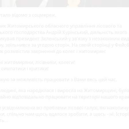
стало відомо з соцмереж.
ик Житомирського обласного управління лісового та
ького господарства Андрій Курінський, діяльність якого
икував президент Зеленський у зв'язку з незаконним ви
, звільнився за угодою сторін. На своїй сторінці у Фейс
к розмвістив звернення до колег і житомирян:
і житомиряни, лісівники, колеги!
 симпатики і критики!
кую за можливість працювати з Вами весь цей час.
к людині, яка народилася і виросла на Житомирщині, бул
айно відповідально працювати на територіі нашого кра
 усвідомлюючи всі проблеми лісової галузі, які накопич
оки, спільно нам щось вдалося зробити, а щось - ні. Істор
ь...