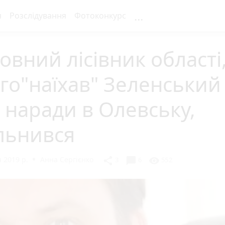
...
я
Розслідування
Фотоконкурс
овний лісівник області
го"наїхав" Зеленський 
 наради в Олевську,
льнився
 2019 р.
Анна Сергієнко
chat_bubble
share
visibility
3
6
552