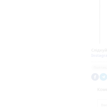
Слідку
Instag
Політик
Коме