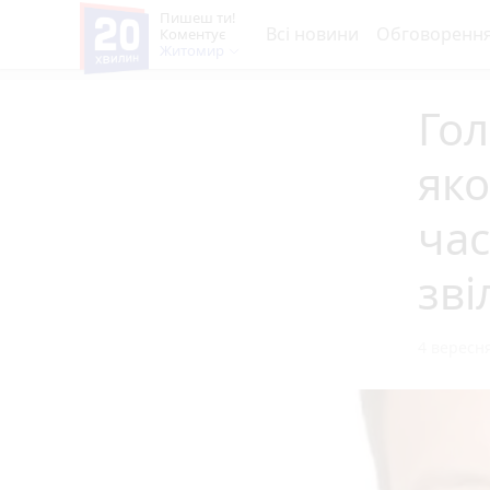
Пишеш ти!
Всі новини
Обговоренн
Коментує
Житомир
Гол
яко
час
зві
4 вересня