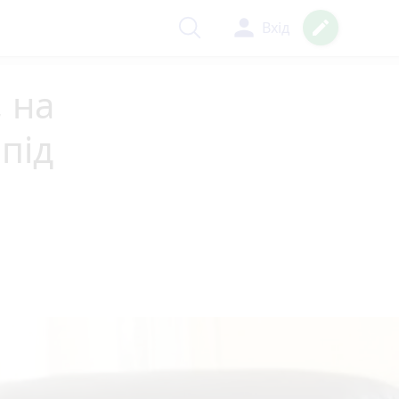
person
create
Вхід
, на
під