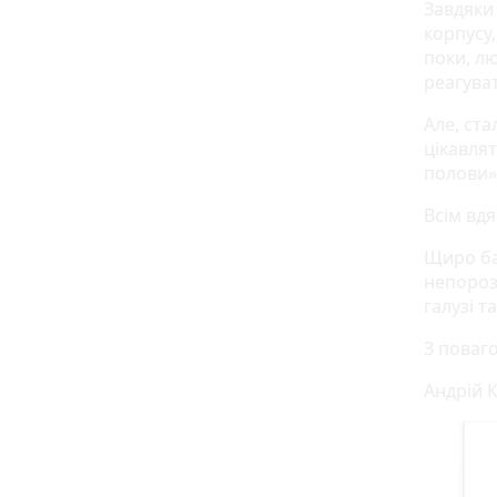
Завдяки
корпусу,
поки, л
реагува
Але, ста
цікавлят
полови».
Всім вдя
Щиро ба
непорозу
галузі т
З поваг
Андрій К