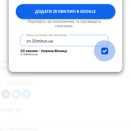
ДОДАТИ 20 ХВИЛИН В GOOGLE
йте за новинами Житомира у
Facebook
,
Telegram
,
ram
,
YouTube
та
Google
а
Президент
нтарі (6)