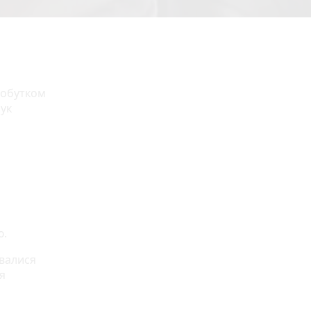
добутком
бук
о
ю.
увалися
ія