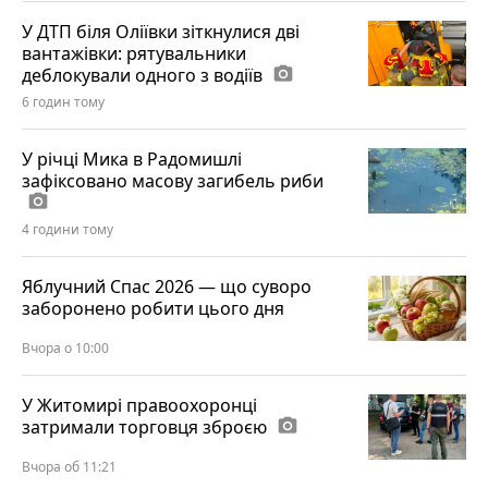
У ДТП біля Оліївки зіткнулися дві
вантажівки: рятувальники
деблокували одного з водіїв
photo_camera
6 годин тому
У річці Мика в Радомишлі
зафіксовано масову загибель риби
photo_camera
4 години тому
Яблучний Спас 2026 — що суворо
заборонено робити цього дня
Вчора о 10:00
У Житомирі правоохоронці
затримали торговця зброєю
photo_camera
Вчора об 11:21