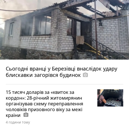
Сьогодні вранці у Березівці внаслідок удару
блискавки загорівся будинок
photo_camera
15 тисяч доларів за «квиток за
кордон»: 28-річний житомирянин
організував схему переправлення
чоловіків призовного віку за межі
країни
photo_camera
4 години тому