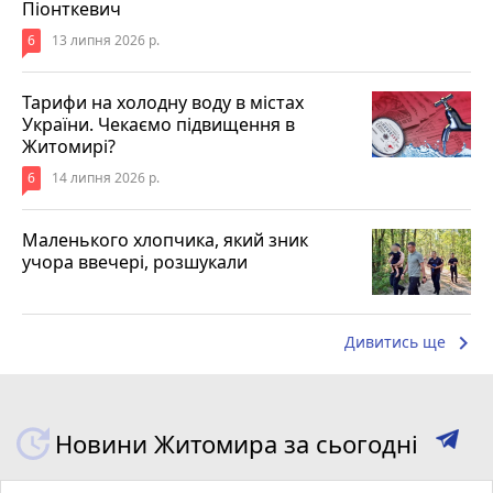
Піонткевич
6
13 липня 2026 р.
Тарифи на холодну воду в містах
України. Чекаємо підвищення в
Житомирі?
6
14 липня 2026 р.
Маленького хлопчика, який зник
учора ввечері, розшукали
keyboard_arrow_right
Дивитись ще
Новини Житомира за сьогодні