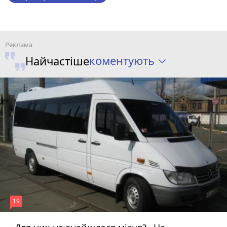
коментують
Найчастіше
19