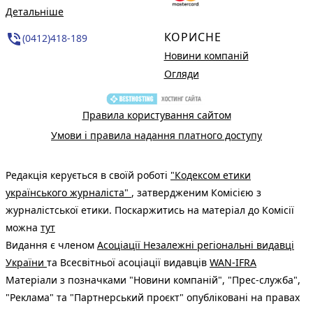
Детальніше
КОРИСНЕ
phone_in_talk
(0412)418-189
Новини компаній
Огляди
Правила користування сайтом
Умови і правила надання платного доступу
Редакція керується в своїй роботі
"Кодексом етики
українського журналіста"
, затвердженим Комісією з
журналістської етики. Поскаржитись на матеріал до Комісії
можна
тут
Видання є членом
Асоціації Незалежні регіональні видавці
України
та Всесвітньої асоціації видавців
WAN-IFRA
Матеріали з позначками "Новини компаній", "Прес-служба",
"Реклама" та "Партнерський проєкт" опубліковані на правах