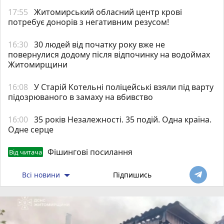
17:55
Житомирський обласний центр крові
потребує донорів з негативним резусом!
16:30
30 людей від початку року вже не
повернулися додому після відпочинку на водоймах
Житомирщини
16:08
У Старій Котельні поліцейські взяли під варту
підозрюваного в замаху на вбивство
16:00
35 років Незалежності. 35 подій. Одна країна.
Одне серце
Фішингові посилання
Від читача
Всі новини
Підпишись