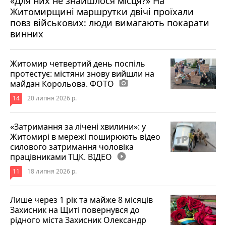
«Для них не знайшлося місця?» На
Житомирщині маршрутки двічі проїхали
17 липня 2026 р.
повз військових: люди вимагають покарати
винних
Житомир четвертий день поспіль
протестує: містяни знову вийшли на
майдан Корольова. ФОТО
photo_camera
14
20 липня 2026 р.
«Затримання за лічені хвилини»: у
Житомирі в мережі поширюють відео
силового затримання чоловіка
працівниками ТЦК. ВІДЕО
play_circle_filled
11
18 липня 2026 р.
Лише через 1 рік та майже 8 місяців
Захисник на Щиті повернувся до
рідного міста Захисник Олександр