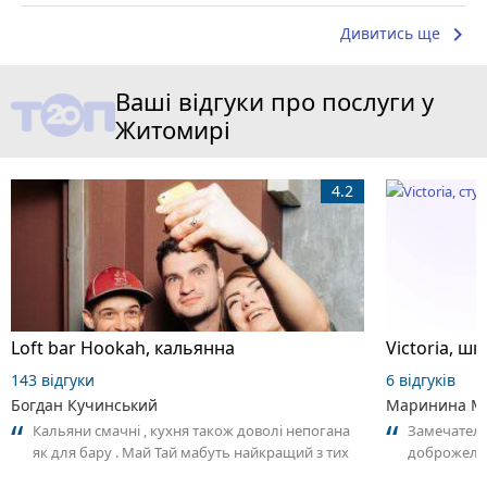
keyboard_arrow_right
Дивитись ще
Ваші відгуки про послуги у
Житомирі
4.2
Loft bar Hookah, кальянна
143 відгуки
6 відгуків
Богдан Кучинський
Маринина М
Кальяни смачні , кухня також доволі непогана
Замечатель
як для бару . Май Тай мабуть найкращий з тих
доброжела
що я куштував ) . Повернуся до...
коллективо