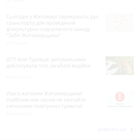
за годину
Сьогодні у Житомирі перекриють рух
транспорту для проведення
фізкультурно-оздоровчого заходу
"Забіг Житомирщина"
за 2 години
ДТП біля Туровця: рятувальники
деблокували тіло загиблої водійки
Вчора о 17:11
Увага жителям Житомирщини!
Найближчим часом не нехтуйте
сигналами повітряної тривоги!
Вчора о 22:00
keyboard_arrow_right
Дивитись ще