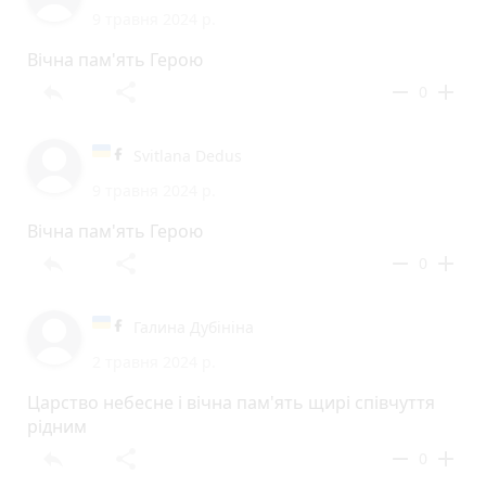
9 травня 2024 р.
Вічна пам'ять Герою
reply
share
remove
add
0
Svitlana Dedus
9 травня 2024 р.
Вічна пам'ять Герою
reply
share
remove
add
0
Галина Дубініна
2 травня 2024 р.
Царство небесне і вічна пам'ять щирі співчуття
рідним
reply
share
remove
add
0