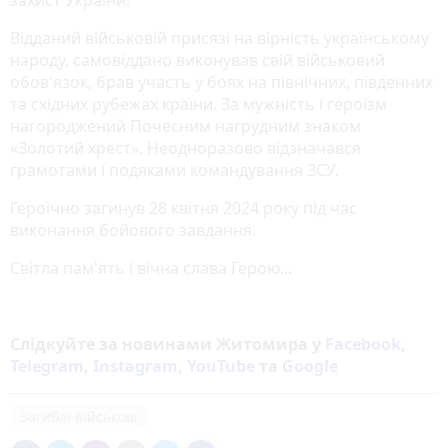
Відданий військовій присязі на вірність українському
народу, самовіддано виконував свій військовий
обов'язок, брав участь у боях на північних, південних
та східних рубежах країни. За мужність і героїзм
нагороджений Почесним нагрудним знаком
«Золотий хрест». Неодноразово відзначався
грамотами і подяками командування ЗСУ.
Героїчно загинув 28 квітня 2024 року під час
виконання бойового завдання.
Світла пам'ять і вічна слава Герою...
Слідкуйте за новинами Житомира у
Facebook
,
Telegram
,
Instagram
,
YouTube
та
Google
Загиблі військові