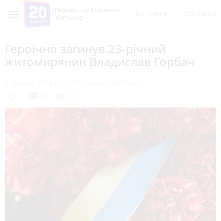
Пишеш ти! Коментує
Всі новини
Обговорен
Житомир
Героїчно загинув 23-річний
житомирянин Владислав Горбач
2 травня 2024 р.
20 хвилин (Житомир)
chat_bubble
share
visibility
1
20
524