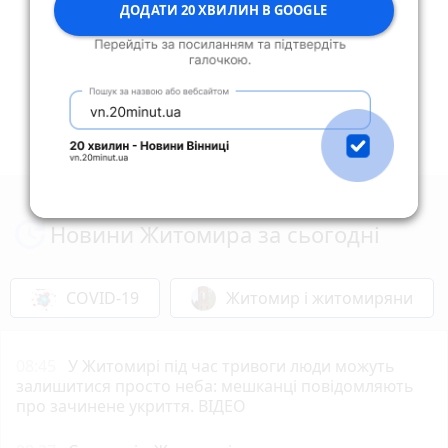
бути вашим другом
ДОДАТИ 20 ХВИЛИН В GOOGLE
Дивитись ще 15 відповідей
Новини Житомира за сьогодні
COVID-19
Житомир і житомиряни
08:45
У Житомирі під час тривоги люди можуть
залишитися просто неба: мешканці повідомляють
про зачинене укриття. ВІДЕО