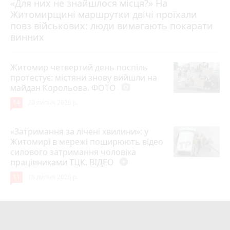
«Для них не знайшлося місця?» На
Житомирщині маршрутки двічі проїхали
17 липня 2026 р.
повз військових: люди вимагають покарати
винних
Житомир четвертий день поспіль
протестує: містяни знову вийшли на
майдан Корольова. ФОТО
photo_camera
14
20 липня 2026 р.
«Затримання за лічені хвилини»: у
Житомирі в мережі поширюють відео
силового затримання чоловіка
працівниками ТЦК. ВІДЕО
play_circle_filled
11
18 липня 2026 р.
Лише через 1 рік та майже 8 місяців
Захисник на Щиті повернувся до
рідного міста Захисник Олександр