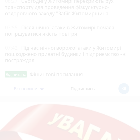
08:27
Сьогодні у Житомирі перекриють рух
транспорту для проведення фізкультурно-
оздоровчого заходу "Забіг Житомирщина"
07:55
Після нічної атаки в Житомирі почала
погіршуватися якість повітря
07:42
Під час нічної ворожої атаки у Житомирі
пошкоджено приватні будинки і підприємство - є
постраждалі
Фішингові посилання
Від читача
Всі новини
Підпишись