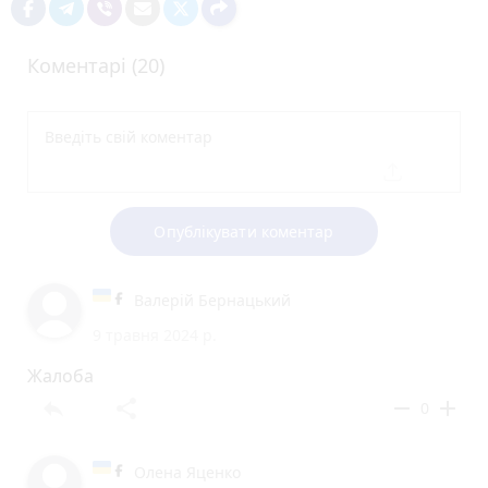
Коментарі (20)
Опублікувати коментар
Валерій Бернацький
9 травня 2024 р.
Жалоба
reply
share
remove
add
0
Олена Яценко