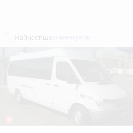
коментують
Найчастіше
19