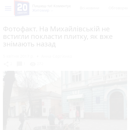
Пишеш ти! Коментує
Всі новини
Обговорен
Житомир
Фотофакт. На Михайлівській не
встигли покласти плитку, як вже
знімають назад
5 квітня 2017 р.
Анна Сергієнко
chat_bubble
share
visibility
2
1
272