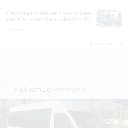
У Житомирі триває чемпіонат України
з веслування на човнах «Дракон»
photo_camera
за 2 години
keyboard_arrow_right
Дивитись ще
коментують
Найчастіше