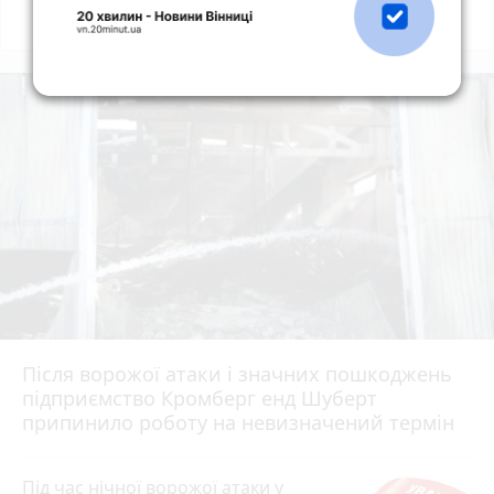
Всі новини
Підпишись
Після ворожої атаки і значних пошкоджень
підприємство Кромберг енд Шуберт
припинило роботу на невизначений термін
Під час нічної ворожої атаки у