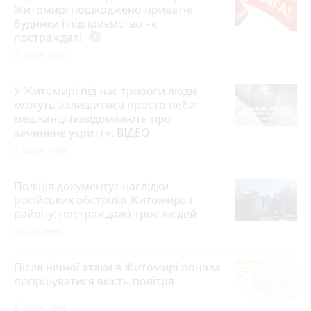
Житомирі пошкоджено приватні
будинки і підприємство - є
постраждалі
play_circle_filled
6 годин тому
У Житомирі під час тривоги люди
можуть залишитися просто неба:
мешканці повідомляють про
зачинене укриття. ВІДЕО
5 годин тому
Поліція документує наслідки
російських обстрілів Житомира і
району: постраждало троє людей
за 2 години
Після нічної атаки в Житомирі почала
погіршуватися якість повітря
6 годин тому