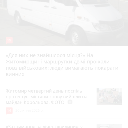
19
«Для них не знайшлося місця?» На
Житомирщині маршрутки двічі проїхали
17 липня 2026 р.
повз військових: люди вимагають покарати
винних
Житомир четвертий день поспіль
протестує: містяни знову вийшли на
майдан Корольова. ФОТО
photo_camera
14
20 липня 2026 р.
«Затримання за лічені хвилини»: у