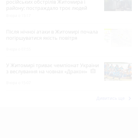
російських обстрілів Житомира і
району: постраждало троє людей
Вчора о 15:17
Після нічної атаки в Житомирі почала
погіршуватися якість повітря
Вчора о 07:55
У Житомирі триває чемпіонат України
з веслування на човнах «Дракон»
photo_camera
Вчора о 15:07
keyboard_arrow_right
Дивитись ще