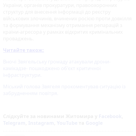
України, органів прокуратури, правоохоронних
структур для внесення інформації до реєстру
військових злочинів, вчинених росією проти довкілля
та формування механізму отримання репарацій з
країни-агресора у рамках відкритих кримінальних
проваджень.
Читайте також:
Вночі Звягельську громаду атакували дрони-
камікадзе- пошкоджено об'єкт критичної
інфраструктури.
Міський голова Звягеля прокоментував ситуацію із
забрудненням повітря.
Слідкуйте за новинами Житомира у
Facebook
,
Telegram
,
Instagram
,
YouTube
та
Google