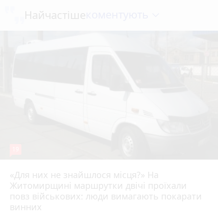
коментують
Найчастіше
19
«Для них не знайшлося місця?» На
Житомирщині маршрутки двічі проїхали
17 липня 2026 р.
повз військових: люди вимагають покарати
винних