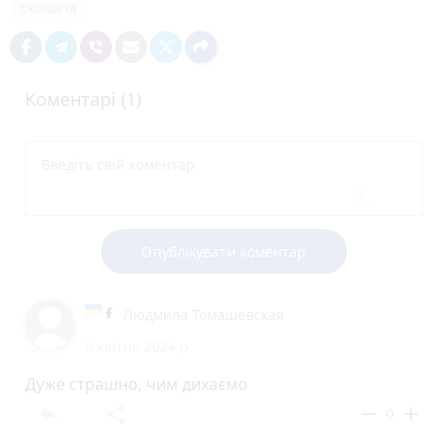
Екологія
Коментарі (1)
Опублікувати коментар
Людмила Томашевская
9 квітня 2024 р.
Дуже страшно, чим дихаємо
reply
share
remove
add
0