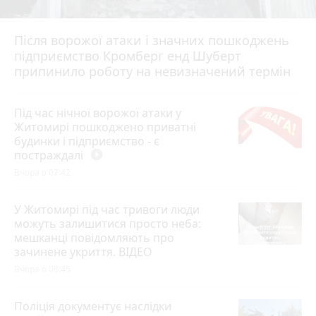
Після ворожої атаки і значних пошкоджень
підприємство Кромберг енд Шуберт
припинило роботу на невизначений термін
Під час нічної ворожої атаки у
Житомирі пошкоджено приватні
будинки і підприємство - є
постраждалі
play_circle_filled
Вчора о 07:42
У Житомирі під час тривоги люди
можуть залишитися просто неба:
мешканці повідомляють про
зачинене укриття. ВІДЕО
Вчора о 08:45
Поліція документує наслідки