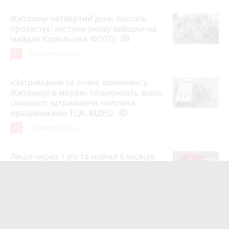
Житомир четвертий день поспіль
протестує: містяни знову вийшли на
майдан Корольова. ФОТО
photo_camera
14
20 липня 2026 р.
«Затримання за лічені хвилини»: у
Житомирі в мережі поширюють відео
силового затримання чоловіка
працівниками ТЦК. ВІДЕО
play_circle_filled
11
18 липня 2026 р.
Лише через 1 рік та майже 8 місяців
Захисник на Щиті повернувся до
рідного міста Захисник Олександр
Піонткевич
6
13 липня 2026 р.