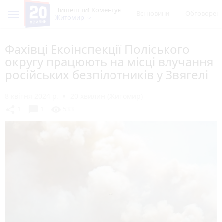
Пишеш ти! Коментує
Всі новини
Обговорен
Житомир
Фахівці Екоінспекції Поліського
округу працюють на місці влучання
російських безпілотників у Звягелі
8 квітня 2024 р.
20 хвилин (Житомир)
chat_bubble
share
visibility
1
1
533