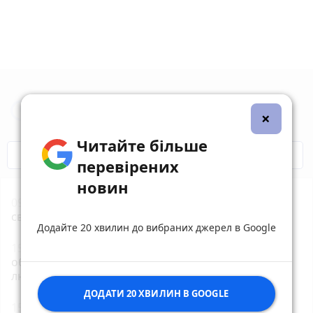
Новини Житомира за сьогодні
×
Читайте більше
COVID-19
Житомир і житомиряни
перевірених
новин
09:00
10 серпня: все про цей день, яке церковне
свято, традиції і погода у Житомирі
Додайте 20 хвилин до вибраних джерел в Google
15:17
Поліція документує наслідки російських
обстрілів Житомира і району: постраждало троє
людей
ДОДАТИ 20 ХВИЛИН В GOOGLE
15:07
У Житомирі триває чемпіонат України з