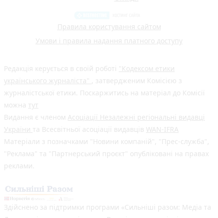
Правила користування сайтом
Умови і правила надання платного доступу
Редакція керується в своїй роботі
"Кодексом етики
українського журналіста"
, затвердженим Комісією з
журналістської етики. Поскаржитись на матеріал до Комісії
можна
тут
Видання є членом
Асоціації Незалежні регіональні видавці
України
та Всесвітньої асоціації видавців
WAN-IFRA
Матеріали з позначками "Новини компаній", "Прес-служба",
"Реклама" та "Партнерський проєкт" опубліковані на правах
реклами.
Здійснено за підтримки програми «Сильніші разом: Медіа та