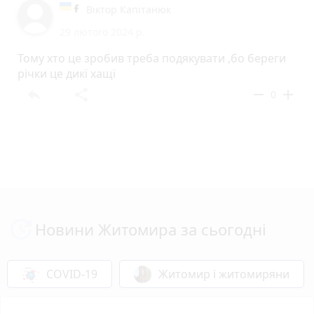
Віктор Капітанюк
29 лютого 2024 р.
Тому хто це зробив треба подякувати ,бо береги
річки це дикї хащї
reply
share
remove
add
0
Новини Житомира за сьогодні
COVID-19
Житомир і житомиряни