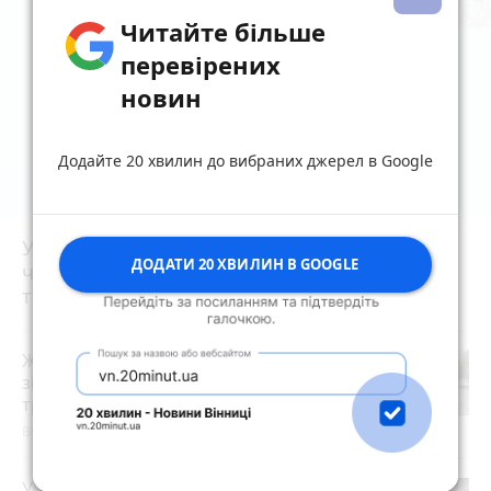
Читайте більше
перевірених
новин
Додайте 20 хвилин до вибраних джерел в Google
Увага жителям Житомирщини! Найближчим
ДОДАТИ 20 ХВИЛИН В GOOGLE
часом не нехтуйте сигналами повітряної
тривоги!
Жахлива ДТП біля Коростеня: при
зіткненні трьох автомобілів семеро
травмованих, серед них двоє дітей
photo_camera
Вчора о 14:04
У Житомирі на вулиці Київській при