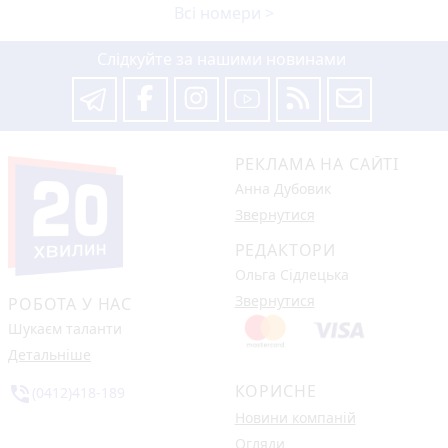
Всі номери >
Слідкуйте за нашими новинами
РЕКЛАМА НА САЙТІ
Анна Дубовик
Звернутися
РЕДАКТОРИ
Ольга Сідлецька
Звернутися
РОБОТА У НАС
Шукаєм таланти
Детальніше
КОРИСНЕ
phone_in_talk
(0412)418-189
Новини компаній
Огляди