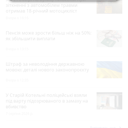
зіткненні з автомобілем травми
отримав 18-річний мотоцикліст
Вчора о 16:16
Пенсія може зрости більш ніж на 50%:
як збільшити виплати
Вчора о 13:15
Штраф за неволодіння державною
мовою: деталі нового законопроєкту
Вчора о 12:35
У Старій Котельні поліцейські взяли
під варту підозрюваного в замаху на
вбивство
7 серпня 2026 р.
Дивитись ще