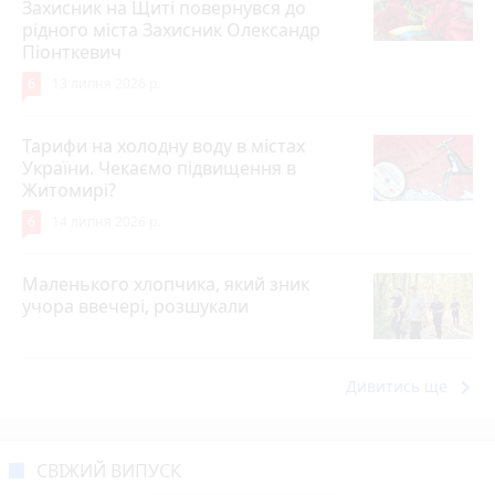
Захисник на Щиті повернувся до
рідного міста Захисник Олександр
Піонткевич
6
13 липня 2026 р.
Тарифи на холодну воду в містах
України. Чекаємо підвищення в
Житомирі?
6
14 липня 2026 р.
Маленького хлопчика, який зник
учора ввечері, розшукали
keyboard_arrow_right
Дивитись ще
СВІЖИЙ ВИПУСК