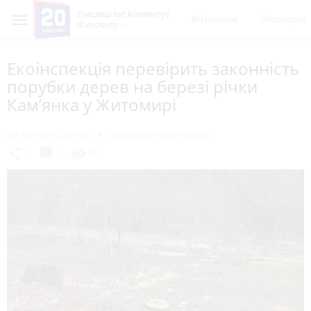
Пишеш ти! Коментує
Всі новини
Обговорен
Житомир
Екоінспекція перевірить законність
порубки дерев на березі річки
Кам’янка у Житомирі
28 лютого 2024 р.
20 хвилин (Житомир)
chat_bubble
share
visibility
1
1
50