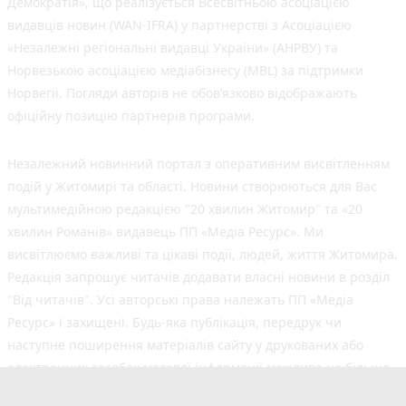
Демократія», що реалізується Всесвітньою асоціацією
видавців новин (WAN-IFRA) у партнерстві з Асоціацією
«Незалежні регіональні видавці України» (АНРВУ) та
Норвезькою асоціацією медіабізнесу (MBL) за підтримки
Норвегії. Погляди авторів не обов’язково відображають
офіційну позицію партнерів програми.
Незалежний новинний портал з оперативним висвітленням
подій у Житомирі та області. Новини створюються для Вас
мультимедійною редакцією "20 хвилин Житомир" та «20
хвилин Романів» видавець ПП «Медіа Ресурс». Ми
висвітлюємо важливі та цікаві події, людей, життя Житомира.
Редакція запрошує читачів додавати власні новини в розділ
"Від читачів". Усі авторські права належать ПП «Медіа
Ресурс» і захищені. Будь-яка публiкацiя, передрук чи
наступне поширення матеріалів сайту у друкованих або
електронних засобах масової інформації можлива не більше
50% обсягу та з обов'язковим посиланням на джерело.