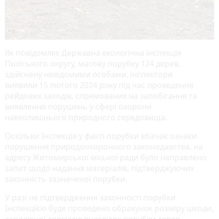
Як повідомляє Державна екологічна інспекція
Поліського округу, масову порубку 124 дерев,
здійснену невідомими особами, інспектори
виявили 15 лютого 2024 року під час проведення
рейдових заходів, спрямованих на запобігання та
виявлення порушень у сфері охорони
навколишнього природного середовища.
Оскільки Інспекція у факті порубки вбачає ознаки
порушення природоохоронного законодавства, на
адресу Житомирської міської ради було направлено
запит щодо надання матеріалів, підтверджуючих
законність зазначеної порубки.
У разі не підтвердження законності порубки
Інспекцією буде проведено обрахунок розміру шкоди,
заподіяної довкіллю внаслідок порубки дерев.