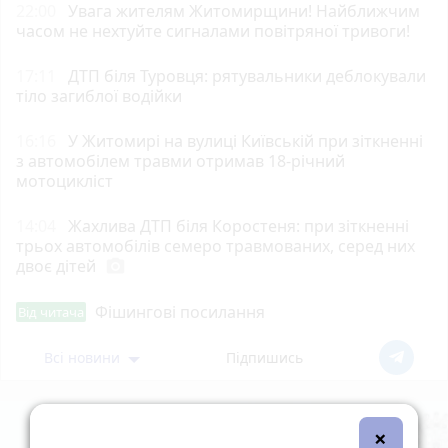
22:00
Увага жителям Житомирщини! Найближчим
часом не нехтуйте сигналами повітряної тривоги!
17:11
ДТП біля Туровця: рятувальники деблокували
тіло загиблої водійки
16:16
У Житомирі на вулиці Київській при зіткненні
з автомобілем травми отримав 18-річний
мотоцикліст
14:04
Жахлива ДТП біля Коростеня: при зіткненні
трьох автомобілів семеро травмованих, серед них
двоє дітей
photo_camera
Фішингові посилання
Від читача
Всі новини
Підпишись
×