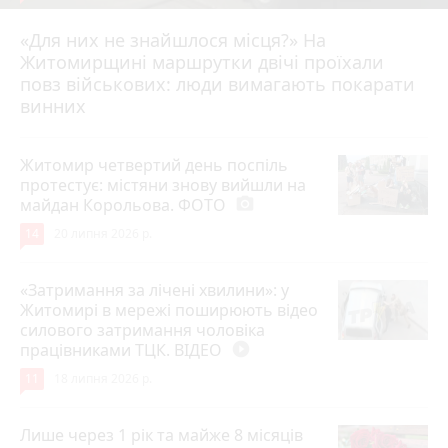
«Для них не знайшлося місця?» На
Житомирщині маршрутки двічі проїхали
17 липня 2026 р.
повз військових: люди вимагають покарати
винних
Житомир четвертий день поспіль
протестує: містяни знову вийшли на
майдан Корольова. ФОТО
photo_camera
14
20 липня 2026 р.
«Затримання за лічені хвилини»: у
Житомирі в мережі поширюють відео
силового затримання чоловіка
працівниками ТЦК. ВІДЕО
play_circle_filled
11
18 липня 2026 р.
Лише через 1 рік та майже 8 місяців