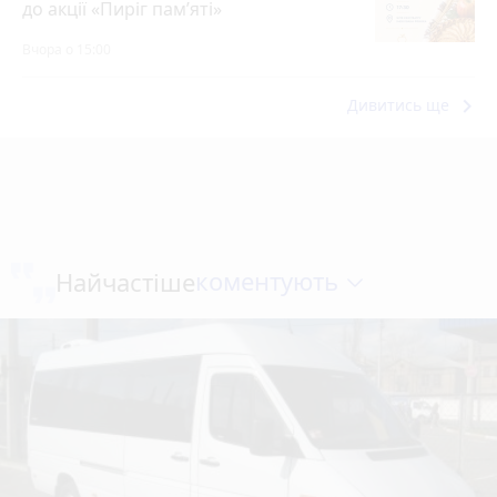
до акції «Пиріг пам’яті»
Вчора о 15:00
keyboard_arrow_right
Дивитись ще
коментують
Найчастіше