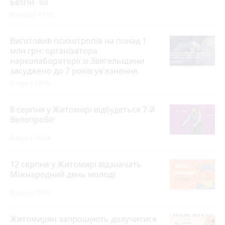
Безгін
photo_camera
Вчора об 11:00
Виготовив психотропів на понад 1
млн грн: організатора
нарколабораторії зі Звягельщини
засуджено до 7 років ув'язнення
Вчора о 12:20
8 серпня у Житомирі відбудеться 7-й
Велопробіг
Вчора о 14:39
12 серпня у Житомирі відзначать
Міжнародний день молоді
Вчора о 15:51
Житомирян запрошують долучитися