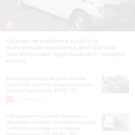
19
«Для них не знайшлося місця?» На
Житомирщині маршрутки двічі проїхали
17 липня 2026 р.
повз військових: люди вимагають покарати
винних
Житомир четвертий день поспіль
протестує: містяни знову вийшли на
майдан Корольова. ФОТО
photo_camera
13
20 липня 2026 р.
«Затримання за лічені хвилини»: у
Житомирі в мережі поширюють відео
силового затримання чоловіка
працівниками ТЦК. ВІДЕО
play_circle_filled