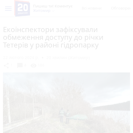
Пишеш ти! Коментує
Всі новини
Обговорен
Житомир
Екоінспектори зафіксували
обмеження доступу до річки
Тетерів у районі гідропарку
22 лютого 2024 р.
20 хвилин (Житомир)
chat_bubble
share
visibility
1
4
186