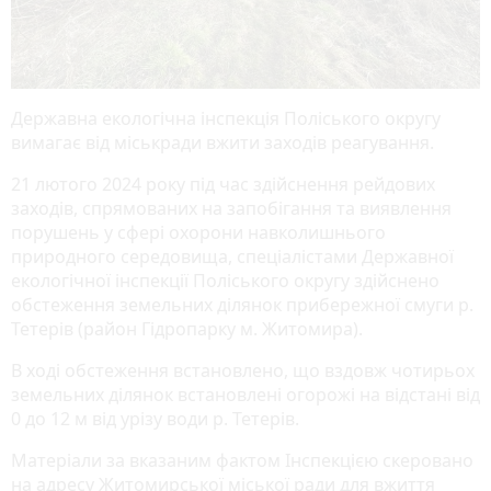
Державна екологічна інспекція Поліського округу
вимагає від міськради вжити заходів реагування.
21 лютого 2024 року під час здійснення рейдових
заходів, спрямованих на запобігання та виявлення
порушень у сфері охорони навколишнього
природного середовища, спеціалістами Державної
екологічної інспекції Поліського округу здійснено
обстеження земельних ділянок прибережної смуги р.
Тетерів (район Гідропарку м. Житомира).
В ході обстеження встановлено, що вздовж чотирьох
земельних ділянок встановлені огорожі на відстані від
0 до 12 м від урізу води р. Тетерів.
Матеріали за вказаним фактом Інспекцією скеровано
на адресу Житомирської міської ради для вжиття