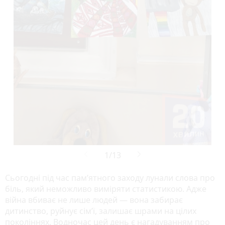
Сьогодні під час пам’ятного заходу лунали слова про
біль, який неможливо виміряти статистикою. Адже
війна вбиває не лише людей — вона забирає
дитинство, руйнує сім’ї, залишає шрами на цілих
поколіннях. Водночас цей день є нагадуванням про