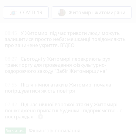
COVID-19
Житомир і житомиряни
08:45
У Житомирі під час тривоги люди можуть
залишитися просто неба: мешканці повідомляють
про зачинене укриття. ВІДЕО
08:27
Сьогодні у Житомирі перекриють рух
транспорту для проведення фізкультурно-
оздоровчого заходу "Забіг Житомирщина"
07:55
Після нічної атаки в Житомирі почала
погіршуватися якість повітря
07:42
Під час нічної ворожої атаки у Житомирі
пошкоджено приватні будинки і підприємство - є
постраждалі
play_circle_filled
Фішингові посилання
Від читача