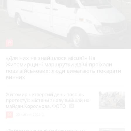
19
«Для них не знайшлося місця?» На
Житомирщині маршрутки двічі проїхали
17 липня 2026 р.
повз військових: люди вимагають покарати
винних
Житомир четвертий день поспіль
протестує: містяни знову вийшли на
майдан Корольова. ФОТО
photo_camera
14
20 липня 2026 р.
«Затримання за лічені хвилини»: у