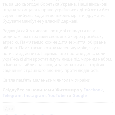
те, за що сьогодні бореться Україна. Наші військові
щодня захищають право українських дітей жити без
сирен і вибухів, ходити до школи, мріяти, дружити,
будувати майбутнє у власній державі.
Редакція сайту висловлює щирі співчуття всім
родинам, які втратили своїх дітей через російську
агресію. Пам’ятаємо кожне дитяче життя, обірване
війною. Пам’ятаємо кожну маленьку мрію, яку не
встигли здійснити. І віримо, що настане день, коли
українські діти зростатимуть лише під мирним небом,
а імена загиблих назавжди залишаться в історії як
свідчення страшного злочину проти людяності.
Світла пам’ять маленьким янголам України.
Слідкуйте за новинами Житомира у
Facebook
,
Telegram
,
Instagram
,
YouTube
та
Google
Діти