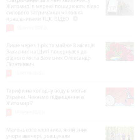
Житомирі в мережі поширюють відео
силового затримання чоловіка
працівниками ТЦК. ВІДЕО
play_circle_filled
11
18 липня 2026 р.
Лише через 1 рік та майже 8 місяців
Захисник на Щиті повернувся до
рідного міста Захисник Олександр
Піонткевич
6
13 липня 2026 р.
Тарифи на холодну воду в містах
України. Чекаємо підвищення в
Житомирі?
6
14 липня 2026 р.
Маленького хлопчика, який зник
учора ввечері, розшукали