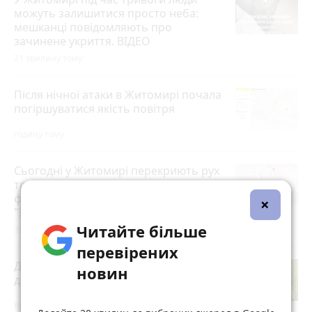
можуть залишитися просто неба:
мешканці повідомляють про
зачинене укриття. ВІДЕО
21 хвилину тому
Після нічної атаки в Житомирі почала
погіршуватися якість повітря
годину тому
Сьогодні у Житомирі перекриють рух
транспорту для проведення
фізкультурно-оздоровчого заходу
×
"Забіг Житомирщина"
Читайте більше
39 хвилин тому
перевірених
ДТП біля Туровця: рятувальники
новин
деблокували тіло загиблої водійки
Вчора о 17:11