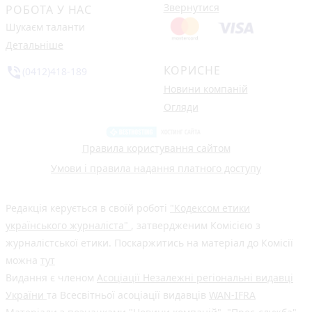
Звернутися
РОБОТА У НАС
Шукаєм таланти
Детальніше
КОРИСНЕ
phone_in_talk
(0412)418-189
Новини компаній
Огляди
Правила користування сайтом
Умови і правила надання платного доступу
Редакція керується в своїй роботі
"Кодексом етики
українського журналіста"
, затвердженим Комісією з
журналістської етики. Поскаржитись на матеріал до Комісії
можна
тут
Видання є членом
Асоціації Незалежні регіональні видавці
України
та Всесвітньої асоціації видавців
WAN-IFRA