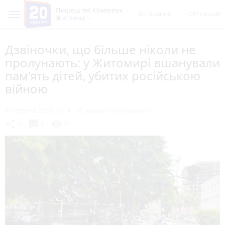
Пишеш ти! Коментує
Всі новини
Обговорен
Житомир
Дзвіночки, що більше ніколи не
пролунають: у Житомирі вшанували
пам’ять дітей, убитих російською
війною
4 червня 2026 р.
20 хвилин (Житомир)
chat_bubble
share
visibility
0
0
31