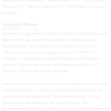
Матеріали з позначками "Новини компаній", "Прес-служба",
"Реклама" та "Партнерський проєкт" опубліковані на правах
реклами.
Здійснено за підтримки програми «Сильніші разом: Медіа та
Демократія», що реалізується Всесвітньою асоціацією
видавців новин (WAN-IFRA) у партнерстві з Асоціацією
«Незалежні регіональні видавці України» (АНРВУ) та
Норвезькою асоціацією медіабізнесу (MBL) за підтримки
Норвегії. Погляди авторів не обов’язково відображають
офіційну позицію партнерів програми.
Незалежний новинний портал з оперативним висвітленням
подій у Житомирі та області. Новини створюються для Вас
мультимедійною редакцією "20 хвилин Житомир" та «20
хвилин Романів» видавець ПП «Медіа Ресурс». Ми
висвітлюємо важливі та цікаві події, людей, життя Житомира.