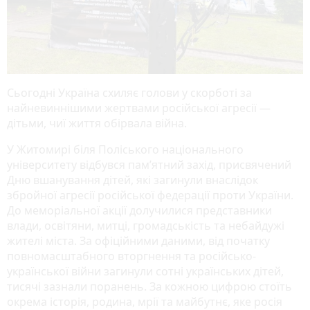
Сьогодні Україна схиляє голови у скорботі за
найневиннішими жертвами російської агресії —
дітьми, чиї життя обірвала війна.
У Житомирі біля Поліського національного
університету відбувся пам’ятний захід, присвячений
Дню вшанування дітей, які загинули внаслідок
збройної агресії російської федерації проти України.
До меморіальної акції долучилися представники
влади, освітяни, митці, громадськість та небайдужі
жителі міста. За офіційними даними, від початку
повномасштабного вторгнення та російсько-
української війни загинули сотні українських дітей,
тисячі зазнали поранень. За кожною цифрою стоїть
окрема історія, родина, мрії та майбутнє, яке росія