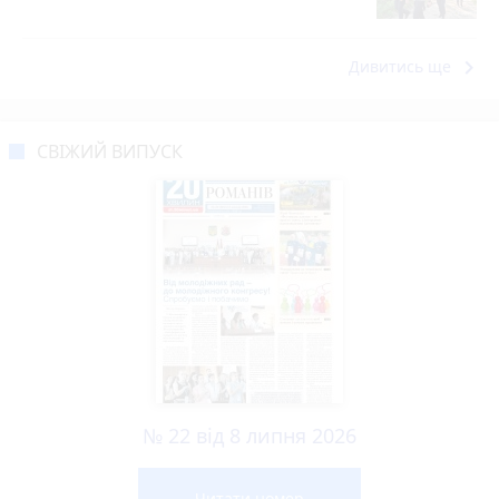
keyboard_arrow_right
Дивитись ще
СВІЖИЙ ВИПУСК
№ 22 від 8 липня 2026
Читати номер