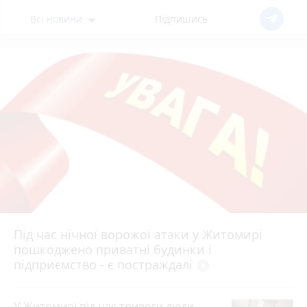
Всі новини
Підпишись
Під час нічної ворожої атаки у Житомирі
пошкоджено приватні будинки і
підприємство - є постраждалі
play_circle_filled
У Житомирі під час тривоги люди