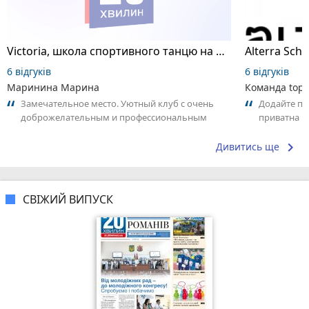
Victoria, школа спортивного танцю на пілоні
6 відгуків
6 відгуків
Маринина Марина
Команда top2
Замечательное место. Уютный клуб с очень
Додайте пер
доброжелательным и профессиональным
приватна ш
коллективом.
досвідом – 
keyboard_arrow_right
Дивитись ще
СВІЖИЙ ВИПУСК