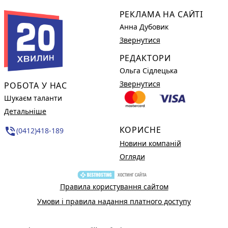
РЕКЛАМА НА САЙТІ
Анна Дубовик
Звернутися
РЕДАКТОРИ
Ольга Сідлецька
Звернутися
РОБОТА У НАС
Шукаєм таланти
Детальніше
КОРИСНЕ
phone_in_talk
(0412)418-189
Новини компаній
Огляди
Правила користування сайтом
Умови і правила надання платного доступу