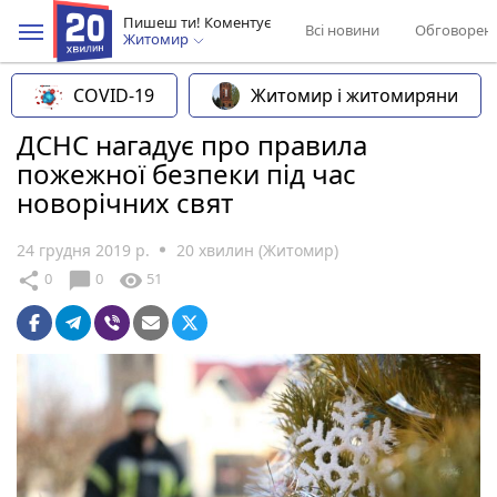
Пишеш ти! Коментує
Всі новини
Обговорен
Житомир
COVID-19
Житомир і житомиряни
ДСНС нагадує про правила
пожежної безпеки під час
новорічних свят
24 грудня 2019 р.
20 хвилин (Житомир)
chat_bubble
share
visibility
0
0
51