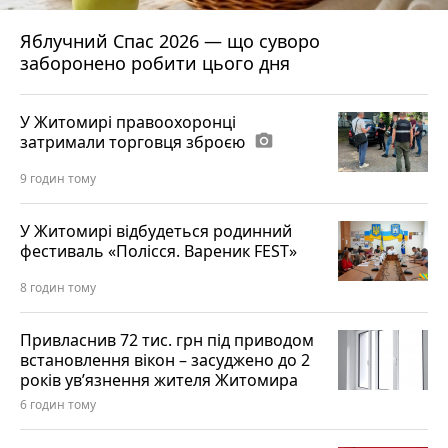
Яблучний Спас 2026 — що суворо
заборонено робити цього дня
У Житомирі правоохоронці
затримали торговця зброєю
photo_camera
9 годин тому
У Житомирі відбудеться родинний
фестиваль «Полісся. Вареник FEST»
8 годин тому
Привласнив 72 тис. грн під приводом
встановлення вікон – засуджено до 2
років ув’язнення жителя Житомира
6 годин тому