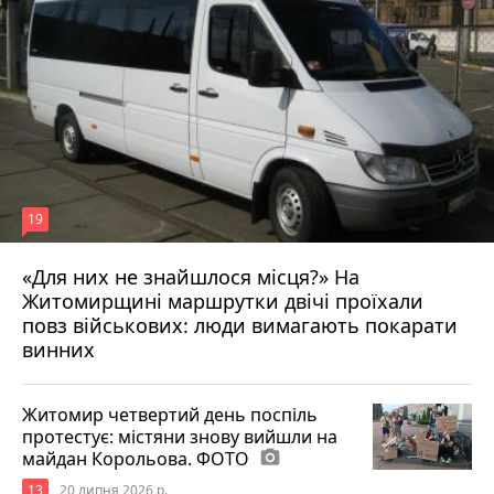
19
«Для них не знайшлося місця?» На
Житомирщині маршрутки двічі проїхали
17 липня 2026 р.
повз військових: люди вимагають покарати
винних
Житомир четвертий день поспіль
протестує: містяни знову вийшли на
майдан Корольова. ФОТО
photo_camera
13
20 липня 2026 р.