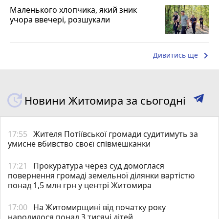
Маленького хлопчика, який зник
учора ввечері, розшукали
keyboard_arrow_right
Дивитись ще
Новини Житомира за сьогодні
17:55
Жителя Потіївської громади судитимуть за
умисне вбивство своєї співмешканки
17:21
Прокуратура через суд домоглася
повернення громаді земельної ділянки вартістю
понад 1,5 млн грн у центрі Житомира
17:00
На Житомирщині від початку року
народилося понад 3 тисячі дітей