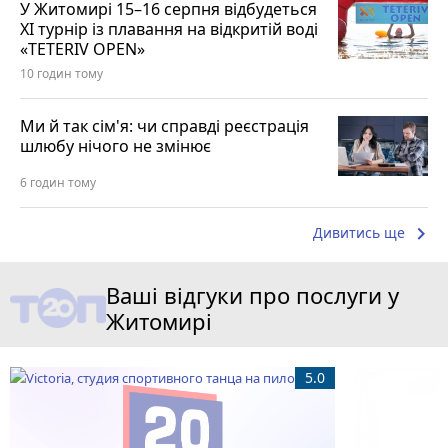
У Житомирі 15–16 серпня відбудеться
XI турнір із плавання на відкритій воді
«TETERIV OPEN»
10 годин тому
Ми й так сім'я: чи справді реєстрація
шлюбу нічого не змінює
6 годин тому
keyboard_arrow_right
Дивитись ще
Ваші відгуки про послуги у
Житомирі
5.0