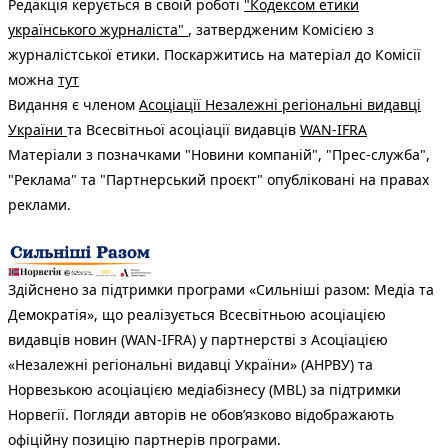
Редакція керується в своїй роботі
"Кодексом етики
українського журналіста"
, затвердженим Комісією з
журналістської етики. Поскаржитись на матеріал до Комісії
можна
тут
Видання є членом
Асоціації Незалежні регіональні видавці
України
та Всесвітньої асоціації видавців
WAN-IFRA
Матеріали з позначками "Новини компаній", "Прес-служба",
"Реклама" та "Партнерський проєкт" опубліковані на правах
реклами.
Здійснено за підтримки програми «Сильніші разом: Медіа та
Демократія», що реалізується Всесвітньою асоціацією
видавців новин (WAN-IFRA) у партнерстві з Асоціацією
«Незалежні регіональні видавці України» (АНРВУ) та
Норвезькою асоціацією медіабізнесу (MBL) за підтримки
Норвегії. Погляди авторів не обов’язково відображають
офіційну позицію партнерів програми.