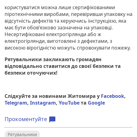
користуватися можна лише сертифікованими
піротехнічними виробами, перевіривши упаковку на
відсутність дефектів та керуючись інструкцією, яка
має бути обов’язково зазначена на упаковці.
Несертифіковані електрогірлянди або ж
електрогірлянди, виготовлені з дефектами, з
високою вірогідністю можуть спровокувати пожежу.
Рятувальники закликають громадян
відповідально ставитися до своєї безпеки та
безпеки оточуючих!
Слідкуйте за новинами Житомира у
Facebook
,
Telegram
,
Instagram
,
YouTube
та
Google
Прокоментуйте
chat_bubble
Рятувальники