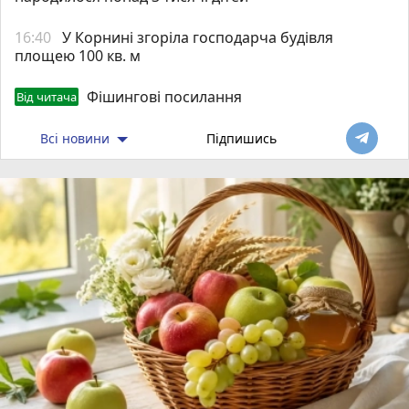
16:40
У Корнині згоріла господарча будівля
площею 100 кв. м
Фішингові посилання
Від читача
Всі новини
Підпишись