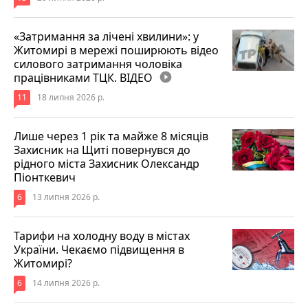
«Затримання за лічені хвилини»: у
Житомирі в мережі поширюють відео
силового затримання чоловіка
працівниками ТЦК. ВІДЕО
play_circle_filled
11
18 липня 2026 р.
Лише через 1 рік та майже 8 місяців
Захисник на Щиті повернувся до
рідного міста Захисник Олександр
Піонткевич
6
13 липня 2026 р.
Тарифи на холодну воду в містах
України. Чекаємо підвищення в
Житомирі?
6
14 липня 2026 р.