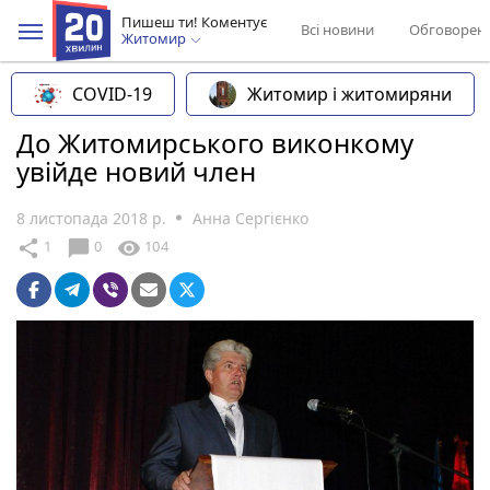
Пишеш ти! Коментує
Всі новини
Обговорен
Житомир
COVID-19
Житомир і житомиряни
До Житомирського виконкому
увійде новий член
8 листопада 2018 р.
Анна Сергієнко
chat_bubble
share
visibility
1
0
104