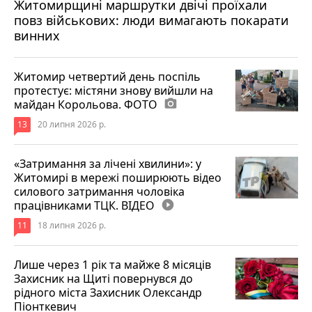
Житомирщині маршрутки двічі проїхали
17 липня 2026 р.
повз військових: люди вимагають покарати
винних
Житомир четвертий день поспіль
протестує: містяни знову вийшли на
майдан Корольова. ФОТО
photo_camera
13
20 липня 2026 р.
«Затримання за лічені хвилини»: у
Житомирі в мережі поширюють відео
силового затримання чоловіка
працівниками ТЦК. ВІДЕО
play_circle_filled
11
18 липня 2026 р.
Лише через 1 рік та майже 8 місяців
Захисник на Щиті повернувся до
рідного міста Захисник Олександр
Піонткевич