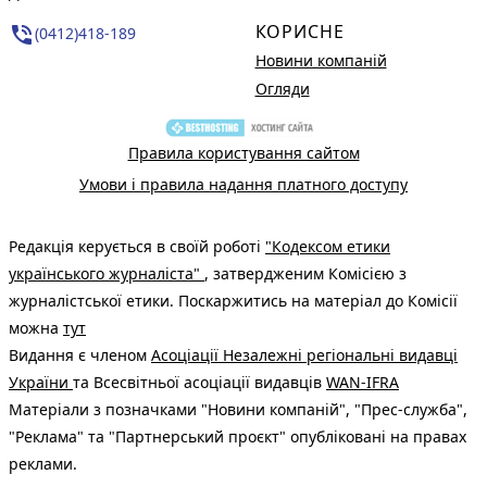
КОРИСНЕ
phone_in_talk
(0412)418-189
Новини компаній
Огляди
Правила користування сайтом
Умови і правила надання платного доступу
Редакція керується в своїй роботі
"Кодексом етики
українського журналіста"
, затвердженим Комісією з
журналістської етики. Поскаржитись на матеріал до Комісії
можна
тут
Видання є членом
Асоціації Незалежні регіональні видавці
України
та Всесвітньої асоціації видавців
WAN-IFRA
Матеріали з позначками "Новини компаній", "Прес-служба",
"Реклама" та "Партнерський проєкт" опубліковані на правах
реклами.