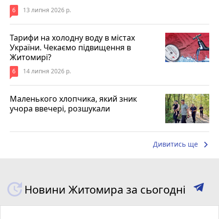
6
13 липня 2026 р.
Тарифи на холодну воду в містах
України. Чекаємо підвищення в
Житомирі?
6
14 липня 2026 р.
Маленького хлопчика, який зник
учора ввечері, розшукали
keyboard_arrow_right
Дивитись ще
Новини Житомира за сьогодні