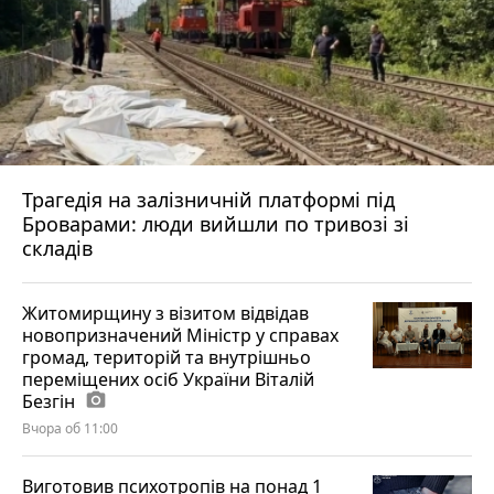
Трагедія на залізничній платформі під
Броварами: люди вийшли по тривозі зі
складів
Житомирщину з візитом відвідав
новопризначений Міністр у справах
громад, територій та внутрішньо
переміщених осіб України Віталій
Безгін
photo_camera
Вчора об 11:00
Виготовив психотропів на понад 1