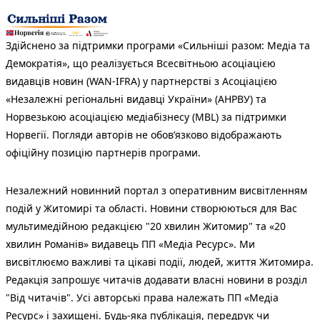
Здійснено за підтримки програми «Сильніші разом: Медіа та
Демократія», що реалізується Всесвітньою асоціацією
видавців новин (WAN-IFRA) у партнерстві з Асоціацією
«Незалежні регіональні видавці України» (АНРВУ) та
Норвезькою асоціацією медіабізнесу (MBL) за підтримки
Норвегії. Погляди авторів не обов’язково відображають
офіційну позицію партнерів програми.
Незалежний новинний портал з оперативним висвітленням
подій у Житомирі та області. Новини створюються для Вас
мультимедійною редакцією "20 хвилин Житомир" та «20
хвилин Романів» видавець ПП «Медіа Ресурс». Ми
висвітлюємо важливі та цікаві події, людей, життя Житомира.
Редакція запрошує читачів додавати власні новини в розділ
"Від читачів". Усі авторські права належать ПП «Медіа
Ресурс» і захищені. Будь-яка публiкацiя, передрук чи