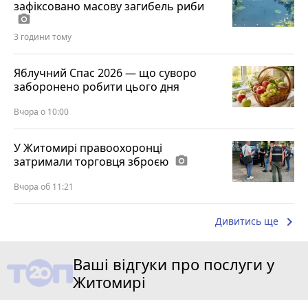
зафіксовано масову загибель риби
photo_camera
3 години тому
Яблучний Спас 2026 — що суворо
заборонено робити цього дня
Вчора о 10:00
У Житомирі правоохоронці
затримали торговця зброєю
photo_camera
Вчора об 11:21
keyboard_arrow_right
Дивитись ще
Ваші відгуки про послуги у
Житомирі