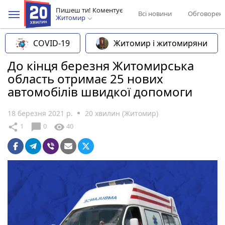
Пишеш ти! Коментує
Всі новини
Обговорен
Житомир
COVID-19
Житомир і житомиряни
До кінця березня Житомирська
область отримає 25 нових
автомобілів швидкої допомоги
18 березня 2021 р.
20 хвилин (Житомир)
chat_bubble
share
visibility
1
0
40