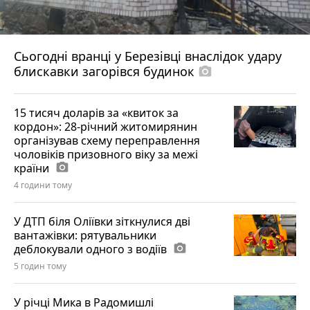
Сьогодні вранці у Березівці внаслідок удару
блискавки загорівся будинок
photo_camera
15 тисяч доларів за «квиток за
кордон»: 28-річний житомирянин
організував схему переправлення
чоловіків призовного віку за межі
країни
photo_camera
4 години тому
У ДТП біля Оліївки зіткнулися дві
вантажівки: рятувальники
деблокували одного з водіїв
photo_camera
5 годин тому
У річці Мика в Радомишлі