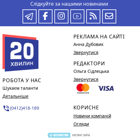
Слідкуйте за нашими новинами
РЕКЛАМА НА САЙТІ
Анна Дубовик
Звернутися
РЕДАКТОРИ
Ольга Сідлецька
Звернутися
РОБОТА У НАС
Шукаєм таланти
Детальніше
КОРИСНЕ
phone_in_talk
(0412)418-189
Новини компаній
Огляди