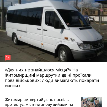
19
«Для них не знайшлося місця?» На
Житомирщині маршрутки двічі проїхали
17 липня 2026 р.
повз військових: люди вимагають покарати
винних
Житомир четвертий день поспіль
протестує: містяни знову вийшли на