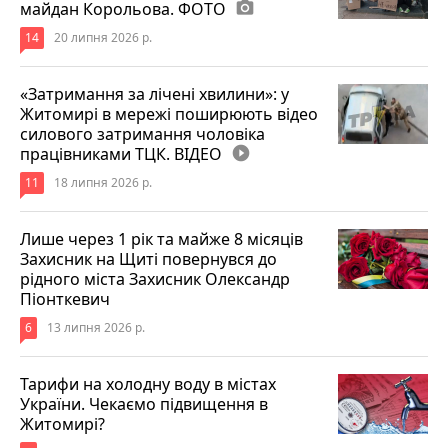
майдан Корольова. ФОТО
photo_camera
14
20 липня 2026 р.
«Затримання за лічені хвилини»: у
Житомирі в мережі поширюють відео
силового затримання чоловіка
працівниками ТЦК. ВІДЕО
play_circle_filled
11
18 липня 2026 р.
Лише через 1 рік та майже 8 місяців
Захисник на Щиті повернувся до
рідного міста Захисник Олександр
Піонткевич
6
13 липня 2026 р.
Тарифи на холодну воду в містах
України. Чекаємо підвищення в
Житомирі?