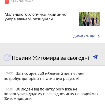
6
14 липня 2026 р.
Маленького хлопчика, який зник
учора ввечері, розшукали
keyboard_arrow_right
Дивитись ще
Новини Житомира за сьогодні
17:55
Житомирський обласний центр крові
потребує донорів з негативним резусом!
16:30
30 людей від початку року вже не
повернулися додому після відпочинку на водоймах
Житомирщини