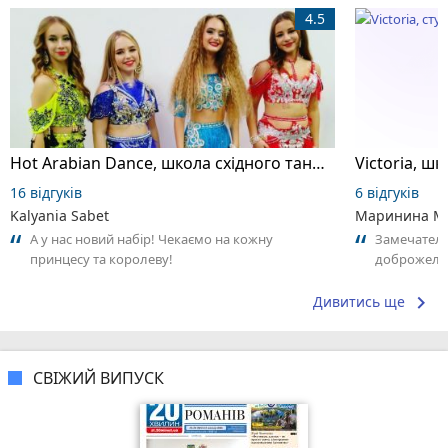
4.5
Hot Arabian Dance, школа східного танцю
16 відгуків
6 відгуків
Kalyania Sabet
Маринина М
А у нас новий набір! Чекаємо на кожну
Замечатель
принцесу та королеву!
доброжела
коллективо
keyboard_arrow_right
Дивитись ще
СВІЖИЙ ВИПУСК