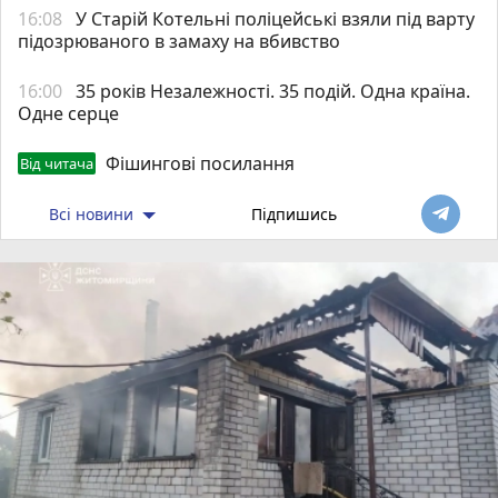
16:08
У Старій Котельні поліцейські взяли під варту
підозрюваного в замаху на вбивство
16:00
35 років Незалежності. 35 подій. Одна країна.
Одне серце
Фішингові посилання
Від читача
Всі новини
Підпишись