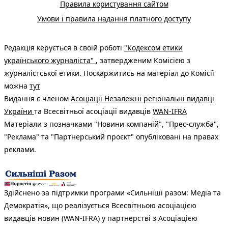
Правила користування сайтом
Умови і правила надання платного доступу
Редакція керується в своїй роботі
"Кодексом етики
українського журналіста"
, затвердженим Комісією з
журналістської етики. Поскаржитись на матеріал до Комісії
можна
тут
Видання є членом
Асоціації Незалежні регіональні видавці
України
та Всесвітньої асоціації видавців
WAN-IFRA
Матеріали з позначками "Новини компаній", "Прес-служба",
"Реклама" та "Партнерський проєкт" опубліковані на правах
реклами.
Здійснено за підтримки програми «Сильніші разом: Медіа та
Демократія», що реалізується Всесвітньою асоціацією
видавців новин (WAN-IFRA) у партнерстві з Асоціацією