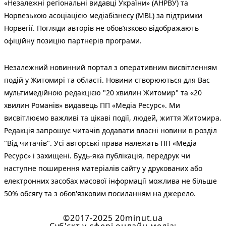
«Незалежні регіональні видавці України» (АНРВУ) та
Норвезькою асоціацією медіабізнесу (MBL) за підтримки
Норвегії. Погляди авторів не обов’язково відображають
офіційну позицію партнерів програми.
Незалежний новинний портал з оперативним висвітленням
подій у Житомирі та області. Новини створюються для Вас
мультимедійною редакцією "20 хвилин Житомир" та «20
хвилин Романів» видавець ПП «Медіа Ресурс». Ми
висвітлюємо важливі та цікаві події, людей, життя Житомира.
Редакція запрошує читачів додавати власні новини в розділ
"Від читачів". Усі авторські права належать ПП «Медіа
Ресурс» і захищені. Будь-яка публiкацiя, передрук чи
наступне поширення матеріалів сайту у друкованих або
електронних засобах масової інформації можлива не більше
50% обсягу та з обов'язковим посиланням на джерело.
©2017-2025 20minut.ua
Cуб'єкт у сфері онлайн-медіа;