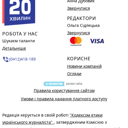
Анна Дубовик
Звернутися
РЕДАКТОРИ
Ольга Сідлецька
Звернутися
РОБОТА У НАС
Шукаєм таланти
Детальніше
КОРИСНЕ
phone_in_talk
(0412)418-189
Новини компаній
Огляди
Правила користування сайтом
Умови і правила надання платного доступу
Редакція керується в своїй роботі
"Кодексом етики
українського журналіста"
, затвердженим Комісією з