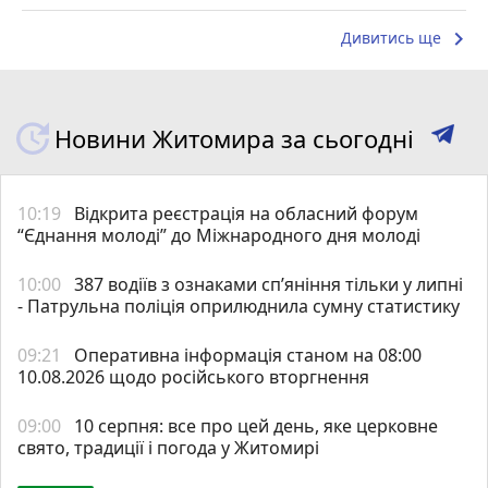
keyboard_arrow_right
Дивитись ще
Новини Житомира за сьогодні
10:19
Відкрита реєстрація на обласний форум
“Єднання молоді” до Міжнародного дня молоді
10:00
387 водіїв з ознаками сп’яніння тільки у липні
- Патрульна поліція оприлюднила сумну статистику
09:21
Оперативна інформація станом на 08:00
10.08.2026 щодо російського вторгнення
09:00
10 серпня: все про цей день, яке церковне
свято, традиції і погода у Житомирі