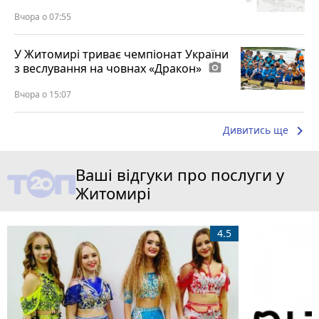
Вчора о 07:55
У Житомирі триває чемпіонат України
з веслування на човнах «Дракон»
photo_camera
Вчора о 15:07
keyboard_arrow_right
Дивитись ще
Ваші відгуки про послуги у
Житомирі
4.5