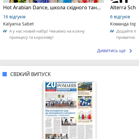
Hot Arabian Dance, школа східного танцю
16 відгуків
6 відгуків
Kalyania Sabet
Команда top2
А у нас новий набір! Чекаємо на кожну
Додайте пер
принцесу та королеву!
приватна ш
досвідом – 
keyboard_arrow_right
Дивитись ще
СВІЖИЙ ВИПУСК