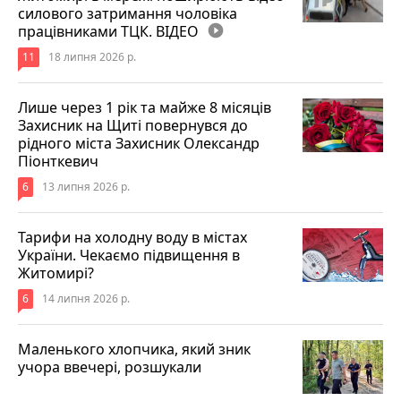
силового затримання чоловіка
працівниками ТЦК. ВІДЕО
play_circle_filled
11
18 липня 2026 р.
Лише через 1 рік та майже 8 місяців
Захисник на Щиті повернувся до
рідного міста Захисник Олександр
Піонткевич
6
13 липня 2026 р.
Тарифи на холодну воду в містах
України. Чекаємо підвищення в
Житомирі?
6
14 липня 2026 р.
Маленького хлопчика, який зник
учора ввечері, розшукали