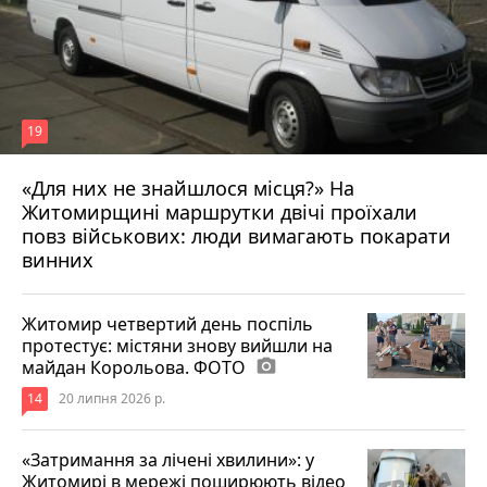
19
«Для них не знайшлося місця?» На
Житомирщині маршрутки двічі проїхали
17 липня 2026 р.
повз військових: люди вимагають покарати
винних
Житомир четвертий день поспіль
протестує: містяни знову вийшли на
майдан Корольова. ФОТО
photo_camera
14
20 липня 2026 р.
«Затримання за лічені хвилини»: у
Житомирі в мережі поширюють відео