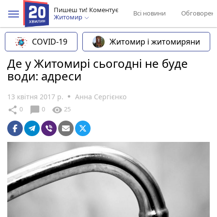
Пишеш ти! Коментує
Всі новини
Обговорен
Житомир
COVID-19
Житомир і житомиряни
Де у Житомирі сьогодні не буде
води: адреси
13 квітня 2017 р.
Анна Сергієнко
chat_bubble
share
visibility
0
0
25