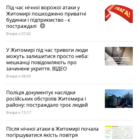
Під час нічної ворожої атаки у
Житомирі пошкоджено приватні
будинки і підприємство - є
постраждалі
play_circle_filled
Вчора о 07:42
У Житомирі під час тривоги люди
можуть залишитися просто неба:
мешканці повідомляють про
зачинене укриття. ВІДЕО
Вчора о 08:45
Поліція документує наслідки
російських обстрілів Житомира і
району: постраждало троє людей
Вчора о 15:17
Після нічної атаки в Житомирі почала
погіршуватися якість повітря