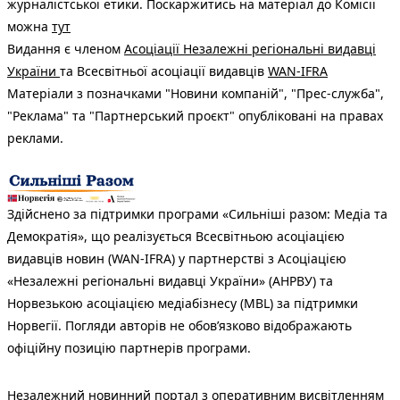
журналістської етики. Поскаржитись на матеріал до Комісії
можна
тут
Видання є членом
Асоціації Незалежні регіональні видавці
України
та Всесвітньої асоціації видавців
WAN-IFRA
Матеріали з позначками "Новини компаній", "Прес-служба",
"Реклама" та "Партнерський проєкт" опубліковані на правах
реклами.
Здійснено за підтримки програми «Сильніші разом: Медіа та
Демократія», що реалізується Всесвітньою асоціацією
видавців новин (WAN-IFRA) у партнерстві з Асоціацією
«Незалежні регіональні видавці України» (АНРВУ) та
Норвезькою асоціацією медіабізнесу (MBL) за підтримки
Норвегії. Погляди авторів не обов’язково відображають
офіційну позицію партнерів програми.
Незалежний новинний портал з оперативним висвітленням