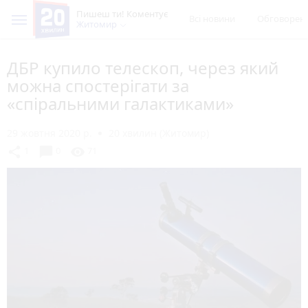
Пишеш ти! Коментує
Всі новини
Обговорен
Житомир
ДБР купило телескоп, через який
можна спостерігати за
«спіральними галактиками»
29 жовтня 2020 р.
20 хвилин (Житомир)
chat_bubble
share
visibility
1
0
71