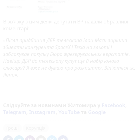
В зв’язку з цим деякі депутати ВР надали образливі
коментарі:
«Після придбання ДБР телескопа Ілон Маск вирішив
збивати конкурента SpaceX і Tesla на зльоті і
заблокував покупку Бюро фрезерувальних верстатів.
Навіщо ДБР до телескопу купує ще й набір юного
слюсаря? Я вже не думаю про розкриття. Зіп'ються ж.
Явно».
Слідкуйте за новинами Житомира у
Facebook
,
Telegram
,
Instagram
,
YouTube
та
Google
Гроші
Корупція