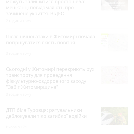
можуть залишитися просто неба:
мешканці повідомляють про
зачинене укриття. ВІДЕО
2 години тому
Після нічної атаки в Житомирі почала
погіршуватися якість повітря
3 години тому
Сьогодні у Житомирі перекриють рух
транспорту для проведення
фізкультурно-оздоровчого заходу
"Забіг Житомирщина"
3 години тому
ДТП біля Туровця: рятувальники
деблокували тіло загиблої водійки
Вчора о 17:11