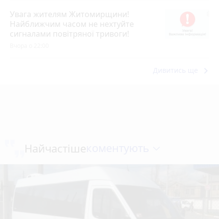
Увага жителям Житомирщини!
Найближчим часом не нехтуйте
сигналами повітряної тривоги!
Вчора о 22:00
keyboard_arrow_right
Дивитись ще
коментують
Найчастіше