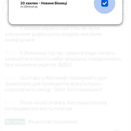
COVID-19
Житомир і житомиряни
12:38
5 цікавих українських слів, які були
заборонені радянською владою, але вони
повернулися
08:45
У Житомирі під час тривоги люди можуть
залишитися просто неба: мешканці повідомляють
про зачинене укриття. ВІДЕО
08:27
Сьогодні у Житомирі перекриють рух
транспорту для проведення фізкультурно-
оздоровчого заходу "Забіг Житомирщина"
07:55
Після нічної атаки в Житомирі почала
погіршуватися якість повітря
Фішингові посилання
Від читача