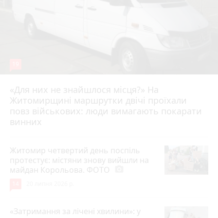
19
«Для них не знайшлося місця?» На
Житомирщині маршрутки двічі проїхали
17 липня 2026 р.
повз військових: люди вимагають покарати
винних
Житомир четвертий день поспіль
протестує: містяни знову вийшли на
майдан Корольова. ФОТО
photo_camera
14
20 липня 2026 р.
«Затримання за лічені хвилини»: у