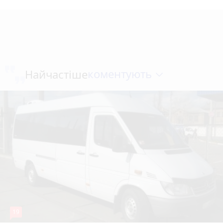
коментують
Найчастіше
19