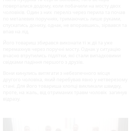
поверталися додому, коли побачили на мосту двох
чоловіків. Один з них переліз через перила та почав
по металевих поручнях, тримаючись лише руками,
спускатись донизу, однак, не впоравшись, зірвався та
впав на лід.
Його товариш збирався виконати ті ж дії та уже
перемахнув через поручні мосту. Однак у ситуацію
вчасно втрутились підлітки, які стали випадковими
свідками падіння першого з друзів.
Вони кинулись витягати з небезпечного місця
другого чоловіка, який перебував явно у нетверезому
стані. Для його товариша хлопці викликали швидку,
проте, на жаль, від отриманих травм чоловік загинув
відразу.