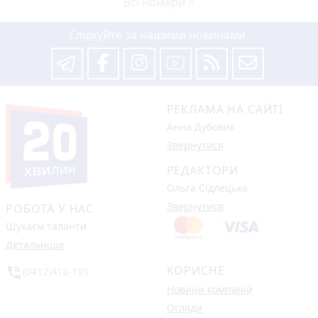
Всі номери >
Слідкуйте за нашими новинами
РЕКЛАМА НА САЙТІ
Анна Дубовик
Звернутися
РЕДАКТОРИ
Ольга Сідлецька
Звернутися
РОБОТА У НАС
Шукаєм таланти
Детальніше
КОРИСНЕ
phone_in_talk
(0412)418-189
Новини компаній
Огляди