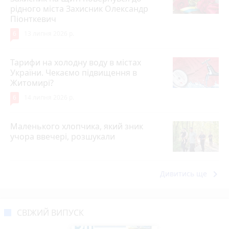
рідного міста Захисник Олександр
Піонткевич
6
13 липня 2026 р.
Тарифи на холодну воду в містах
України. Чекаємо підвищення в
Житомирі?
6
14 липня 2026 р.
Маленького хлопчика, який зник
учора ввечері, розшукали
keyboard_arrow_right
Дивитись ще
СВІЖИЙ ВИПУСК