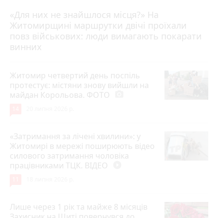
«Для них не знайшлося місця?» На
Житомирщині маршрутки двічі проїхали
17 липня 2026 р.
повз військових: люди вимагають покарати
винних
Житомир четвертий день поспіль
протестує: містяни знову вийшли на
майдан Корольова. ФОТО
photo_camera
14
20 липня 2026 р.
«Затримання за лічені хвилини»: у
Житомирі в мережі поширюють відео
силового затримання чоловіка
працівниками ТЦК. ВІДЕО
play_circle_filled
11
18 липня 2026 р.
Лише через 1 рік та майже 8 місяців
Захисник на Щиті повернувся до