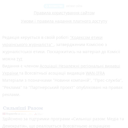
Правила користування сайтом
Умови і правила надання платного доступу
Редакція керується в своїй роботі
"Кодексом етики
українського журналіста"
, затвердженим Комісією з
журналістської етики. Поскаржитись на матеріал до Комісії
можна
тут
Видання є членом
Асоціації Незалежні регіональні видавці
України
та Всесвітньої асоціації видавців
WAN-IFRA
Матеріали з позначками "Новини компаній", "Прес-служба",
"Реклама" та "Партнерський проєкт" опубліковані на правах
реклами.
Здійснено за підтримки програми «Сильніші разом: Медіа та
Демократія», що реалізується Всесвітньою асоціацією