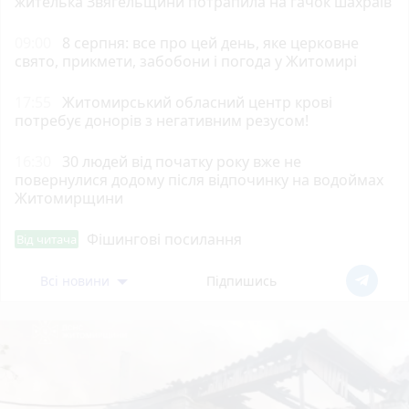
жителька Звягельщини потрапила на гачок шахраїв
09:00
8 серпня: все про цей день, яке церковне
свято, прикмети, забобони і погода у Житомирі
17:55
Житомирський обласний центр крові
потребує донорів з негативним резусом!
16:30
30 людей від початку року вже не
повернулися додому після відпочинку на водоймах
Житомирщини
Фішингові посилання
Від читача
Всі новини
Підпишись