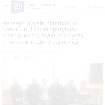
Пишеш ти! Коментує
Всі новини
Обговорен
Житомир
Четверо друзів-підлітків, які
наприкінці січня врятували
молодика від падіння з мосту,
отримали подяки від поліції
6 лютого 2018 р.
Анна Сергієнко
chat_bubble
share
visibility
0
0
35