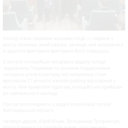
Хлопці стали свідками жахливої події — падіння з
мосту чоловіка, який нажаль загинув, але юнакам все
ж вдалося врятувати врятувати його товариша.
5 лютого поліцейські місцевого відділу поліції
відзначили Подяками та цінними подарунками
чотирьох учнів колегіуму, які наприкінці січня
врятували 21-річного жителя району від падіння з
мосту. Аби привітати підлітків, поліцейськи прийшли
до навчального закладу.
Про це розповідають у відділі комунікації поліції
Житомирської області.
Четверо друзів, Юрій Юцик, Володимир Трофимчук,
Нікіта Кукуріка та Сергій Воловик, того вечора