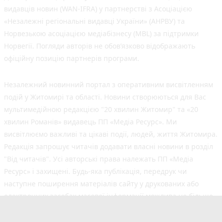
видавців новин (WAN-IFRA) у партнерстві з Асоціацією
«Незалежні регіональні видавці України» (АНРВУ) та
Норвезькою асоціацією медіабізнесу (MBL) за підтримки
Норвегії. Погляди авторів не обов’язково відображають
офіційну позицію партнерів програми.
Незалежний новинний портал з оперативним висвітленням
подій у Житомирі та області. Новини створюються для Вас
мультимедійною редакцією "20 хвилин Житомир" та «20
хвилин Романів» видавець ПП «Медіа Ресурс». Ми
висвітлюємо важливі та цікаві події, людей, життя Житомира.
Редакція запрошує читачів додавати власні новини в розділ
"Від читачів". Усі авторські права належать ПП «Медіа
Ресурс» і захищені. Будь-яка публiкацiя, передрук чи
наступне поширення матеріалів сайту у друкованих або
електронних засобах масової інформації можлива не більше
50% обсягу та з обов'язковим посиланням на джерело.