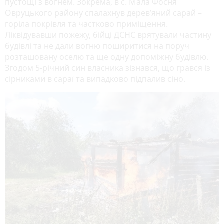
пустощі з вогнем. Зокрема, в с. Мала Фосня
Овруцького району спалахнув дерев’яний сарай –
горіла покрівля та частково приміщення.
Ліквідувавши пожежу, бійці ДСНС врятували частину
будівлі та не дали вогню поширитися на поруч
розташовану оселю та ще одну допоміжну будівлю.
Згодом 5-річний син власника зізнався, що грався із
сірниками в сараї та випадково підпалив сіно.