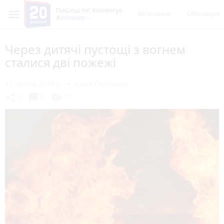
Пишеш ти! Коментує
Всі новини
Обговорен
Житомир
Через дитячі пустощі з вогнем
сталися дві пожежі
15 липня 2019 р.
Анна Сергієнко
chat_bubble
share
visibility
0
0
10