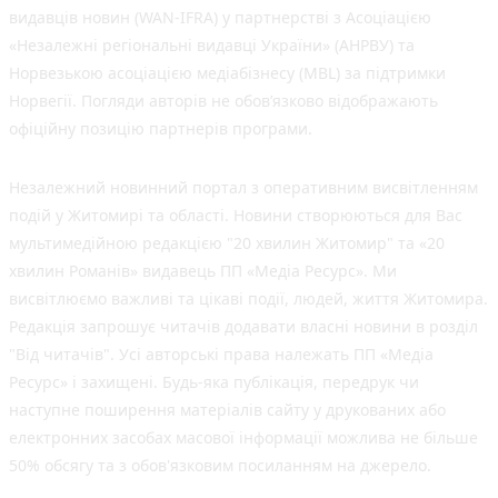
видавців новин (WAN-IFRA) у партнерстві з Асоціацією
«Незалежні регіональні видавці України» (АНРВУ) та
Норвезькою асоціацією медіабізнесу (MBL) за підтримки
Норвегії. Погляди авторів не обов’язково відображають
офіційну позицію партнерів програми.
Незалежний новинний портал з оперативним висвітленням
подій у Житомирі та області. Новини створюються для Вас
мультимедійною редакцією "20 хвилин Житомир" та «20
хвилин Романів» видавець ПП «Медіа Ресурс». Ми
висвітлюємо важливі та цікаві події, людей, життя Житомира.
Редакція запрошує читачів додавати власні новини в розділ
"Від читачів". Усі авторські права належать ПП «Медіа
Ресурс» і захищені. Будь-яка публiкацiя, передрук чи
наступне поширення матеріалів сайту у друкованих або
електронних засобах масової інформації можлива не більше
50% обсягу та з обов'язковим посиланням на джерело.