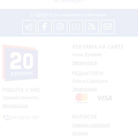
Всі номери >
Слідкуйте за нашими новинами
РЕКЛАМА НА САЙТІ
Анна Дубовик
Звернутися
РЕДАКТОРИ
Ольга Сідлецька
Звернутися
РОБОТА У НАС
Шукаєм таланти
Детальніше
КОРИСНЕ
phone_in_talk
(0412)418-189
Новини компаній
Огляди