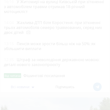
16:16
У Житомирі на вулиці Київській при зіткненні
з автомобілем травми отримав 18-річний
мотоцикліст
14:04
Жахлива ДТП біля Коростеня: при зіткненні
трьох автомобілів семеро травмованих, серед них
двоє дітей
photo_camera
13:15
Пенсія може зрости більш ніж на 50%: як
збільшити виплати
12:35
Штраф за неволодіння державною мовою:
деталі нового законопроєкту
Фішингові посилання
Від читача
Всі новини
Підпишись