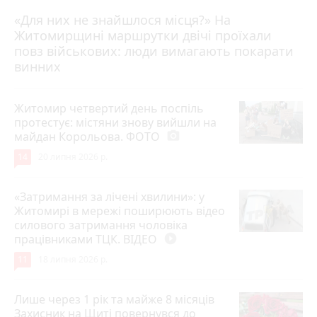
«Для них не знайшлося місця?» На
Житомирщині маршрутки двічі проїхали
17 липня 2026 р.
повз військових: люди вимагають покарати
винних
Житомир четвертий день поспіль
протестує: містяни знову вийшли на
майдан Корольова. ФОТО
photo_camera
14
20 липня 2026 р.
«Затримання за лічені хвилини»: у
Житомирі в мережі поширюють відео
силового затримання чоловіка
працівниками ТЦК. ВІДЕО
play_circle_filled
11
18 липня 2026 р.
Лише через 1 рік та майже 8 місяців
Захисник на Щиті повернувся до