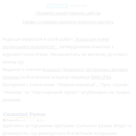
Правила користування сайтом
Умови і правила надання платного доступу
Редакція керується в своїй роботі
"Кодексом етики
українського журналіста"
, затвердженим Комісією з
журналістської етики. Поскаржитись на матеріал до Комісії
можна
тут
Видання є членом
Асоціації Незалежні регіональні видавці
України
та Всесвітньої асоціації видавців
WAN-IFRA
Матеріали з позначками "Новини компаній", "Прес-служба",
"Реклама" та "Партнерський проєкт" опубліковані на правах
реклами.
Здійснено за підтримки програми «Сильніші разом: Медіа та
Демократія», що реалізується Всесвітньою асоціацією