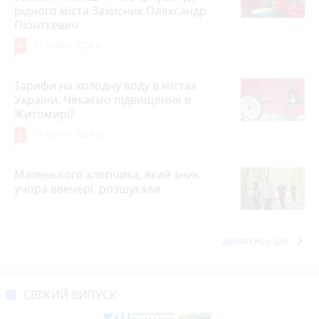
рідного міста Захисник Олександр
Піонткевич
6
13 липня 2026 р.
Тарифи на холодну воду в містах
України. Чекаємо підвищення в
Житомирі?
6
14 липня 2026 р.
Маленького хлопчика, який зник
учора ввечері, розшукали
keyboard_arrow_right
Дивитись ще
СВІЖИЙ ВИПУСК