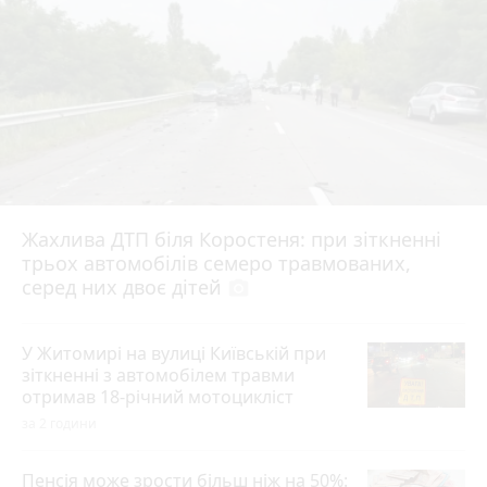
Жахлива ДТП біля Коростеня: при зіткненні
трьох автомобілів семеро травмованих,
серед них двоє дітей
photo_camera
У Житомирі на вулиці Київській при
зіткненні з автомобілем травми
отримав 18-річний мотоцикліст
за 2 години
Пенсія може зрости більш ніж на 50%: