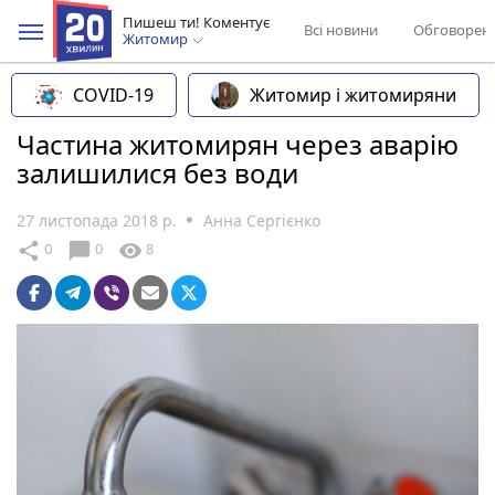
Пишеш ти! Коментує
Всі новини
Обговорен
Житомир
COVID-19
Житомир і житомиряни
Частина житомирян через аварію
залишилися без води
27 листопада 2018 р.
Анна Сергієнко
chat_bubble
share
visibility
0
0
8