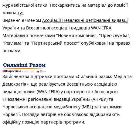
журналістської етики. Поскаржитись на матеріал до Комісії
можна
тут
Видання є членом
Асоціації Незалежні регіональні видавці
України
та Всесвітньої асоціації видавців
WAN-IFRA
Матеріали з позначками "Новини компаній", "Прес-служба",
"Реклама" та "Партнерський проєкт" опубліковані на правах
реклами.
Здійснено за підтримки програми «Сильніші разом: Медіа та
Демократія», що реалізується Всесвітньою асоціацією
видавців новин (WAN-IFRA) у партнерстві з Асоціацією
«Незалежні регіональні видавці України» (АНРВУ) та
Норвезькою асоціацією медіабізнесу (MBL) за підтримки
Норвегії. Погляди авторів не обов’язково відображають
офіційну позицію партнерів програми.