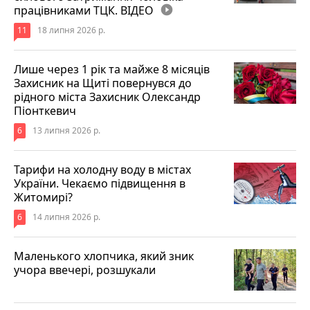
працівниками ТЦК. ВІДЕО
play_circle_filled
11
18 липня 2026 р.
Лише через 1 рік та майже 8 місяців
Захисник на Щиті повернувся до
рідного міста Захисник Олександр
Піонткевич
6
13 липня 2026 р.
Тарифи на холодну воду в містах
України. Чекаємо підвищення в
Житомирі?
6
14 липня 2026 р.
Маленького хлопчика, який зник
учора ввечері, розшукали