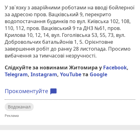
У зв`язку з аварійними роботами на вводі бойлерної
за адресою пров. Вацківський 9, перекрито
водопостачання будинків по вул. Київська 102, 108,
110, 112, пров. Вацківський 9 та ДНЗ №61, пров.
Крилова 10, 12, 14, вул. Гоголівська 53, 55, 73, вул.
Добровольчих батальйонів 1, 5. Орієнтовне
завершення робіт до ранку 28 листопада. Просимо
вибачення за тимчасові незручності.
Слідкуйте за новинами Житомира у
Facebook
,
Telegram
,
Instagram
,
YouTube
та
Google
Прокоментуйте
chat_bubble
Водоканал