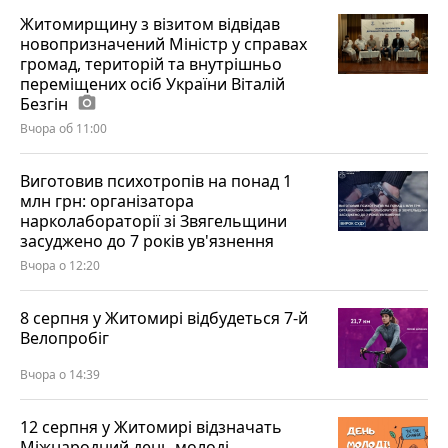
Житомирщину з візитом відвідав
новопризначений Міністр у справах
громад, територій та внутрішньо
переміщених осіб України Віталій
Безгін
photo_camera
Вчора об 11:00
Виготовив психотропів на понад 1
млн грн: організатора
нарколабораторії зі Звягельщини
засуджено до 7 років ув'язнення
Вчора о 12:20
8 серпня у Житомирі відбудеться 7-й
Велопробіг
Вчора о 14:39
12 серпня у Житомирі відзначать
Міжнародний день молоді