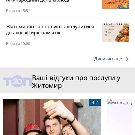
Вчора о 15:51
Житомирян запрошують долучитися
до акції «Пиріг пам’яті»
Вчора о 15:00
keyboard_arrow_right
Дивитись ще
Ваші відгуки про послуги у
Житомирі
4.2