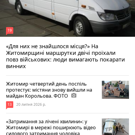
19
«Для них не знайшлося місця?» На
Житомирщині маршрутки двічі проїхали
17 липня 2026 р.
повз військових: люди вимагають покарати
винних
Житомир четвертий день поспіль
протестує: містяни знову вийшли на
майдан Корольова. ФОТО
photo_camera
13
20 липня 2026 р.
«Затримання за лічені хвилини»: у
Житомирі в мережі поширюють відео
силового затримання чоловіка