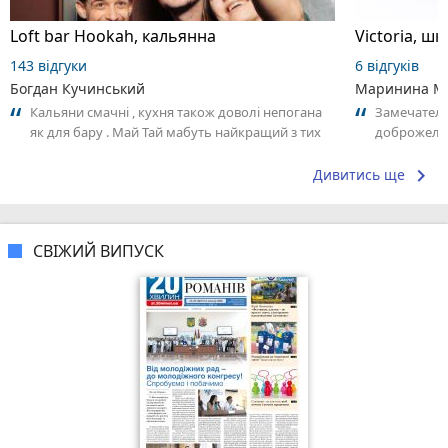
Loft bar Hookah, кальянна
143 відгуки
6 відгуків
Богдан Кучинський
Маринина М
Кальяни смачні , кухня також доволі непогана
Замечатель
як для бару . Май Тай мабуть найкращий з тих
доброжела
що я куштував ) . Повернуся до...
коллективо
keyboard_arrow_right
Дивитись ще
СВІЖИЙ ВИПУСК