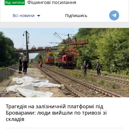
Фішингові посилання
Від читача
Всі новини
Підпишись
Трагедія на залізничній платформі під
Броварами: люди вийшли по тривозі зі
складів