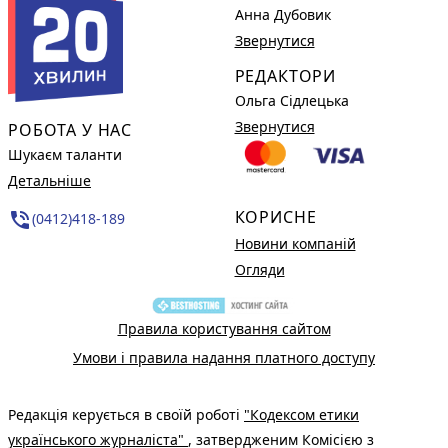
Анна Дубовик
Звернутися
РЕДАКТОРИ
Ольга Сідлецька
Звернутися
РОБОТА У НАС
Шукаєм таланти
Детальніше
КОРИСНЕ
phone_in_talk
(0412)418-189
Новини компаній
Огляди
Правила користування сайтом
Умови і правила надання платного доступу
Редакція керується в своїй роботі
"Кодексом етики
українського журналіста"
, затвердженим Комісією з