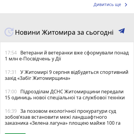
keyboard_arrow_right
Дивитись ще
Новини Житомира за сьогодні
17:54
Ветерани й ветеранки вже сформували понад
1 млн е-Посвідчень у Дії
17:31
У Житомирі 9 серпня відбудеться спортивний
захід «Забіг Житомирщина»
17:00
Підрозділам ДСНС Житомирщини передали
15 одиниць нової спеціальної та службової техніки
16:39
За позовом екологічної прокуратури суд
зобов’язав встановити межі ландшафтного
заказника «Зелена лагуна» площею майже 100 га