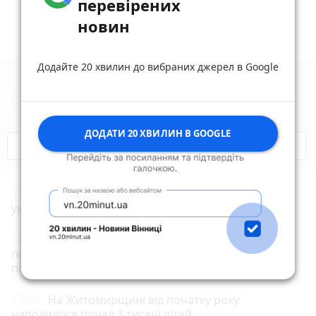
перевірених
новин
Додайте 20 хвилин до вибраних джерел в Google
Новини Житомира за сьогодні
ДОДАТИ 20 ХВИЛИН В GOOGLE
COVID-19
Житомир і житомиряни
17:55
Жителя Потіївської громади судитимуть за
умисне вбивство своєї співмешканки
17:21
Прокуратура через суд домоглася
повернення громаді земельної ділянки вартістю
понад 1,5 млн грн у центрі Житомира
17:00
На Житомирщині від початку року
народилося понад 3 тисячі дітей