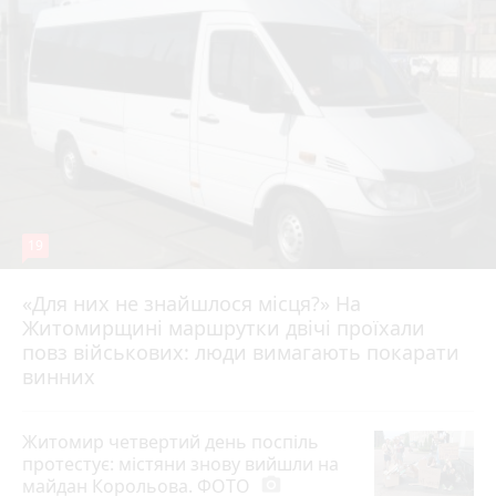
19
«Для них не знайшлося місця?» На
Житомирщині маршрутки двічі проїхали
17 липня 2026 р.
повз військових: люди вимагають покарати
винних
Житомир четвертий день поспіль
протестує: містяни знову вийшли на
майдан Корольова. ФОТО
photo_camera