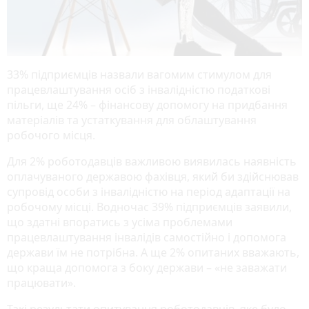
33% підприємців назвали вагомим стимулом для
працевлаштування осіб з інвалідністю податкові
пільги, ще 24% – фінансову допомогу на придбання
матеріалів та устаткування для облаштування
робочого місця.
Для 2% роботодавців важливою виявилась наявність
оплачуваного державою фахівця, який би здійснював
супровід особи з інвалідністю на період адаптації на
робочому місці. Водночас 39% підприємців заявили,
що здатні впоратись з усіма проблемами
працевлаштування інвалідів самостійно і допомога
держави їм не потрібна. А ще 2% опитаних вважають,
що краща допомога з боку держави – «не заважати
працювати».
Такі результати опитування роботодавців, яке було