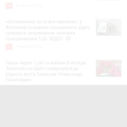
13
20 липня 2026 р.
«Затримання за лічені хвилини»: у
Житомирі в мережі поширюють відео
силового затримання чоловіка
працівниками ТЦК. ВІДЕО
play_circle_filled
11
18 липня 2026 р.
Лише через 1 рік та майже 8 місяців
Захисник на Щиті повернувся до
рідного міста Захисник Олександр
Піонткевич
6
13 липня 2026 р.
Тарифи на холодну воду в містах
України. Чекаємо підвищення в
Житомирі?
6
14 липня 2026 р.