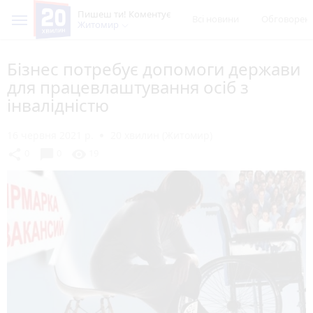
Пишеш ти! Коментує
Всі новини
Обговорен
Житомир
Бізнес потребує допомоги держави
для працевлаштування осіб з
інвалідністю
16 червня 2021 р.
20 хвилин (Житомир)
chat_bubble
share
visibility
0
0
19