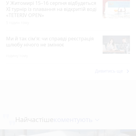
У Житомирі 15–16 серпня відбудеться
XI турнір із плавання на відкритій воді
«TETERIV OPEN»
5 годин тому
Ми й так сім'я: чи справді реєстрація
шлюбу нічого не змінює
годину тому
keyboard_arrow_right
Дивитись ще
коментують
Найчастіше