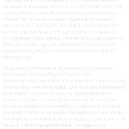
проведене в рамках спільної ініціативи Міністерства
соціальної політики України, проекту Ради Європи
«Розвиток соціальних прав людини як ключовий
чинник сталої демократії в Україні» та громадської
організації «Громадський рух «Соціальна єдність».
Опитування стало одним з етапів побудови діалогу з
бізнесом щодо бар’єрів і можливостей у створенні
сприятливих умов для працевлаштування людей з
інвалідністю.
Результати опитування свідчать про поступове
зростання готовності роботодавців до
працевлаштування осіб з інвалідністю і створення для
них комфортних умов праці. Цей прогрес зумовлений
розвитком програм соціальної відповідальності
бізнеса на українських підприємствах. Всього було
опитано понад сто компаній в усіх регіонах України,
які представляють великий, середній та малий бізнес.
Повні результати дослідження будуть оприлюднені 17
червня під час представлення громадськості