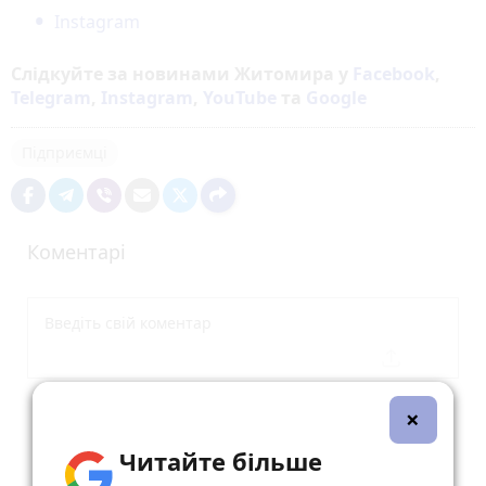
Instagram
Слідкуйте за новинами Житомира у
Facebook
,
Telegram
,
Instagram
,
YouTube
та
Google
Підприємці
Коментарі
×
Опублікувати коментар
Читайте більше