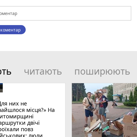
 коментар
ють
читають
поширюють
Для них не
найшлося місця?» На
итомирщині
аршрутки двічі
роїхали повз
ійськових: люди