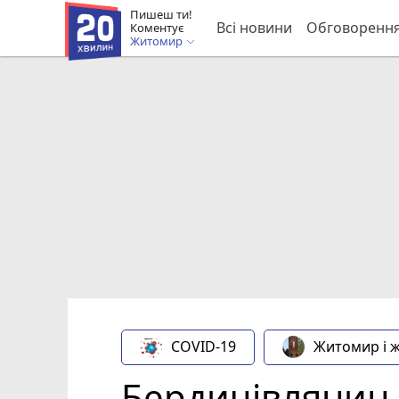
Пишеш ти!
Всі новини
Обговоренн
Коментує
Житомир
COVID-19
Житомир і 
Бердичівлянин 