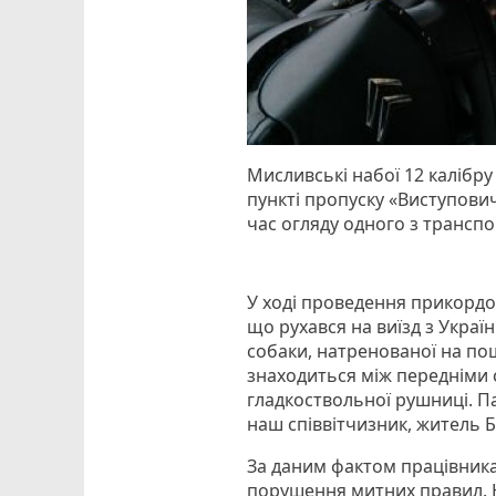
Мисливські набої 12 калібр
пункті пропуску «Виступови
час огляду одного з транспо
У ході проведення прикорд
що рухався на виїзд з Украї
собаки, натренованої на пош
знаходиться між передніми с
гладкоствольної рушниці. П
наш співвітчизник, житель 
За даним фактом працівника
порушення митних правил. 