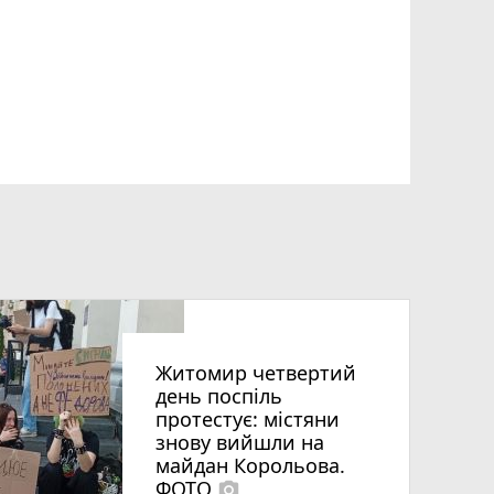
Житомир четвертий
день поспіль
протестує: містяни
знову вийшли на
майдан Корольова.
ФОТО
photo_camera