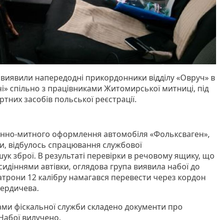
у виявили напередодні прикордонники відділу «Овруч» в
чі» спільно з працівниками Житомирської митниці, під
ртних засобів польської реєстрації.
онно-митного оформлення автомобіля «Фольксваген»,
ни, відбулось спрацювання службової
ук зброї. В результаті перевірки в речовому ящику, що
идіннями автівки, оглядова група виявила набої до
атрони 12 калібру намагався перевести через кордон
Бердичева.
ми фіскальної служби складено документи про
Набої вилучено.