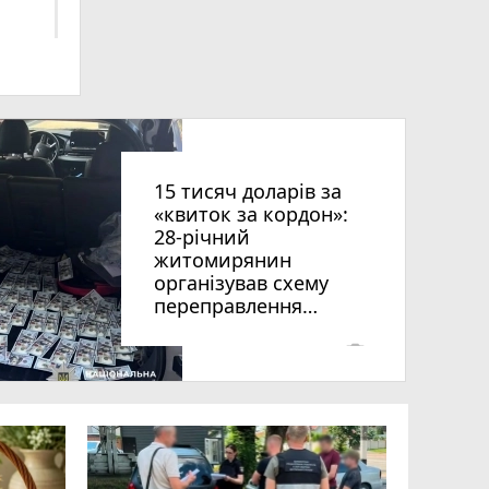
ниць
15 тисяч доларів за
«квиток за кордон»:
28-річний
житомирянин
організував схему
рії
переправлення
оків
чоловіків призовного
віку за межі країни
photo_camera