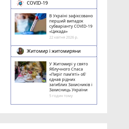
COVID-19
В Україні зафіксовано
перший випадок
субваріанту COVID-19
«Цикада»
22 квітня 2026 р.
Житомир і житомиряни
У Житомирі у свято
Яблучного Спаса
«Пиріг пам'яті» об'
єднав рідних
загиблих Захисників і
Захисниць України
5 годин тому