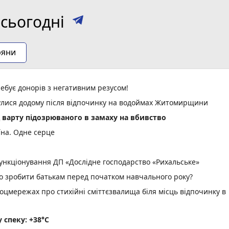
сьогодні
ряни
ебує донорів з негативним резусом!
нулися додому після відпочинку на водоймах Житомирщини
д варту підозрюваного в замаху на вбивство
їна. Одне серце
нкціонування ДП «Дослідне господарство «Рихальське»
но зробити батькам перед початком навчального року?
оцмережах про стихійні сміттєзвалища біля місць відпочинку в
спеку: +38°C