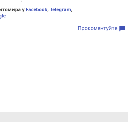
Житомира у
Facebook
,
Telegram
,
gle
Прокоментуйте
chat_bubble