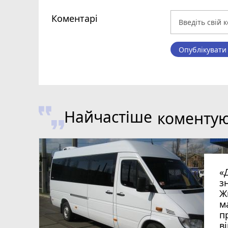
Коментарі
Опублікувати
Найчастіше
коменту
«
з
Ж
м
п
в