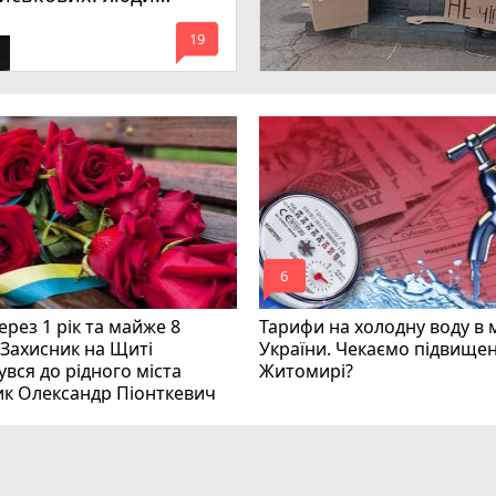
имагають покарати
mode_comment
инних
19
mode_comment
6
рез 1 рік та майже 8
Тарифи на холодну воду в 
 Захисник на Щиті
України. Чекаємо підвищен
вся до рідного міста
Житомирі?
ик Олександр Піонткевич