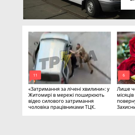
в
в
ий зник
и
mode_comment
mode_comment
11
6
«Затримання за лічені хвилини»: у
Лише че
Житомирі в мережі поширюють
місяців
відео силового затримання
поверну
чоловіка працівниками ТЦК.
Захисн
ВІДЕО
play_circle_filled