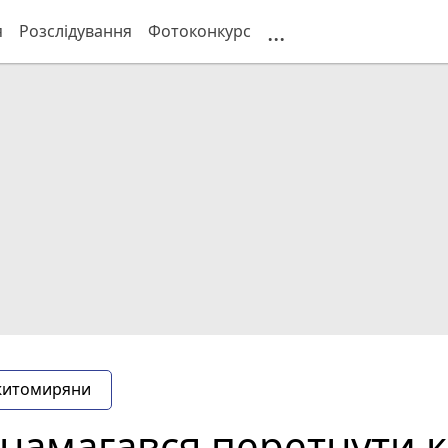
...
я
Розслідування
Фотоконкурс
житомиряни
намагався перетнути к