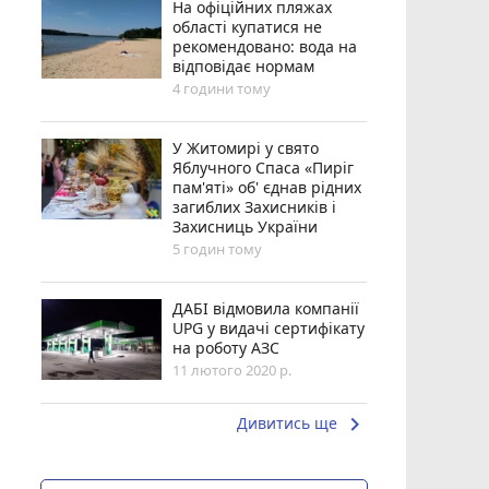
На офіційних пляжах
області купатися не
рекомендовано: вода на
відповідає нормам
4 години тому
У Житомирі у свято
Яблучного Спаса «Пиріг
пам'яті» об' єднав рідних
загиблих Захисників і
Захисниць України
5 годин тому
ДАБІ відмовила компанії
UPG у видачі сертифікату
на роботу АЗС
11 лютого 2020 р.
keyboard_arrow_right
Дивитись ще