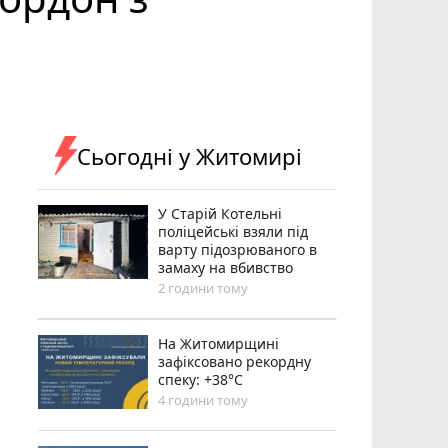
Сьогодні у Житомирі
У Старій Котельні
поліцейські взяли під
варту підозрюваного в
замаху на вбивство
2 години тому
Н️а Житомирщині
зафіксовано рекордну
спеку: +38°C
4 години тому