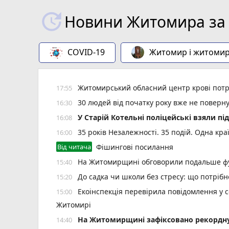
Новини Житомира за 
COVID-19
Житомир і житоми
Житомирський обласний центр крові потр
17:55
30 людей від початку року вже не повер
16:30
У Старій Котельні поліцейські взяли пі
16:08
35 років Незалежності. 35 подій. Одна кра
16:00
Від читача
Фішингові посилання
На Житомирщині обговорили подальше фу
15:40
До садка чи школи без стресу: що потріб
15:20
Екоінспекція перевірила повідомлення у с
15:00
Житомирі
Н️а Житомирщині зафіксовано рекордну 
14:40